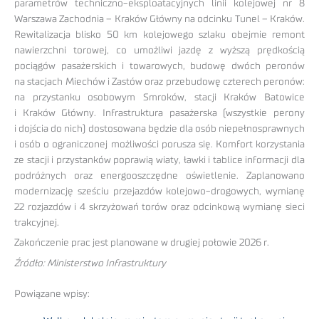
parametrów techniczno-eksploatacyjnych linii kolejowej nr 8
Warszawa Zachodnia – Kraków Główny na odcinku Tunel – Kraków.
Rewitalizacja blisko 50 km kolejowego szlaku obejmie remont
nawierzchni torowej, co umożliwi jazdę z wyższą prędkością
pociągów pasażerskich i towarowych, budowę dwóch peronów
na stacjach Miechów i Zastów oraz przebudowę czterech peronów:
na przystanku osobowym Smroków, stacji Kraków Batowice
i Kraków Główny. Infrastruktura pasażerska (wszystkie perony
i dojścia do nich) dostosowana będzie dla osób niepełnosprawnych
i osób o ograniczonej możliwości porusza się. Komfort korzystania
ze stacji i przystanków poprawią wiaty, ławki i tablice informacji dla
podróżnych oraz energooszczędne oświetlenie. Zaplanowano
modernizację sześciu przejazdów kolejowo-drogowych, wymianę
22 rozjazdów i 4 skrzyżowań torów oraz odcinkową wymianę sieci
trakcyjnej.
Zakończenie prac jest planowane w drugiej połowie 2026 r.
Źródło: Ministerstwo Infrastruktury
Powiązane wpisy: