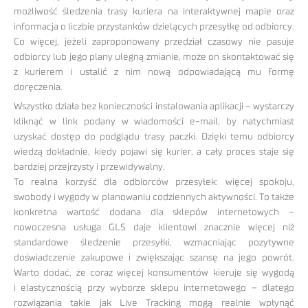
możliwość śledzenia trasy kuriera na interaktywnej mapie oraz
informacja o liczbie przystanków dzielących przesyłkę od odbiorcy.
Co więcej, jeżeli zaproponowany przedział czasowy nie pasuje
odbiorcy lub jego plany ulegną zmianie, może on skontaktować się
z kurierem i ustalić z nim nową odpowiadającą mu formę
doręczenia.
Wszystko działa bez konieczności instalowania aplikacji – wystarczy
kliknąć w link podany w wiadomości e-mail, by natychmiast
uzyskać dostęp do podglądu trasy paczki. Dzięki temu odbiorcy
wiedzą dokładnie, kiedy pojawi się kurier, a cały proces staje się
bardziej przejrzysty i przewidywalny.
To realna korzyść dla odbiorców przesyłek: więcej spokoju,
swobody i wygody w planowaniu codziennych aktywności. To także
konkretna wartość dodana dla sklepów internetowych –
nowoczesna usługa GLS daje klientowi znacznie więcej niż
standardowe śledzenie przesyłki, wzmacniając pozytywne
doświadczenie zakupowe i zwiększając szansę na jego powrót.
Warto dodać, że coraz więcej konsumentów kieruje się wygodą
i elastycznością przy wyborze sklepu internetowego – dlatego
rozwiązania takie jak Live Tracking mogą realnie wpłynąć