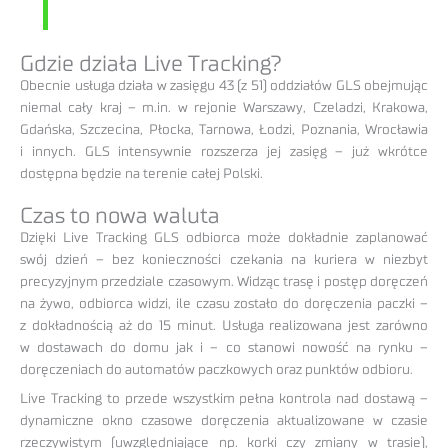
Gdzie działa Live Tracking?
Obecnie usługa działa w zasięgu 43 (z 51) oddziałów GLS obejmując
niemal cały kraj – m.in. w rejonie Warszawy, Czeladzi, Krakowa,
Gdańska, Szczecina, Płocka, Tarnowa, Łodzi, Poznania, Wrocławia
i innych. GLS intensywnie rozszerza jej zasięg – już wkrótce
dostępna będzie na terenie całej Polski.
Czas to nowa waluta
Dzięki Live Tracking GLS odbiorca może dokładnie zaplanować
swój dzień – bez konieczności czekania na kuriera w niezbyt
precyzyjnym przedziale czasowym. Widząc trasę i postęp doręczeń
na żywo, odbiorca widzi, ile czasu zostało do doręczenia paczki –
z dokładnością aż do 15 minut. Usługa realizowana jest zarówno
w dostawach do domu jak i – co stanowi nowość na rynku –
doręczeniach do automatów paczkowych oraz punktów odbioru.
Live Tracking to przede wszystkim pełna kontrola nad dostawą –
dynamiczne okno czasowe doręczenia aktualizowane w czasie
rzeczywistym (uwzględniające np. korki czy zmiany w trasie),