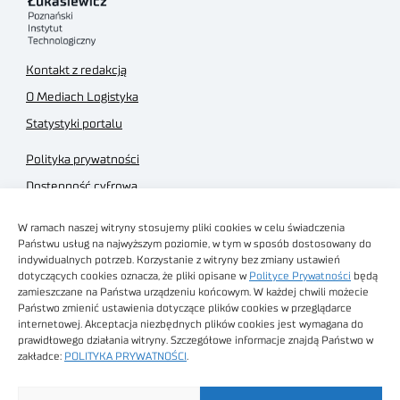
Kontakt z redakcją
O Mediach Logistyka
Statystyki portalu
Polityka prywatności
Dostępność cyfrowa
Regulamin Portalu
W ramach naszej witryny stosujemy pliki cookies w celu świadczenia
Regulamin sklepu
Państwu usług na najwyższym poziomie, w tym w sposób dostosowany do
indywidualnych potrzeb. Korzystanie z witryny bez zmiany ustawień
dotyczących cookies oznacza, że pliki opisane w
Polityce Prywatności
będą
zamieszczane na Państwa urządzeniu końcowym. W każdej chwili możecie
Państwo zmienić ustawienia dotyczące plików cookies w przeglądarce
internetowej. Akceptacja niezbędnych plików cookies jest wymagana do
Obrazy stockowe
prawidłowego działania witryny. Szczegółowe informacje znajdą Państwo w
autorstwa
zakładce:
POLITYKA PRYWATNOŚCI
.
Sieć Badawcza Łukasiewicz - Poznański Instytut