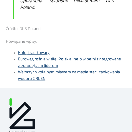
Operational Solutions Development GLS
Poland.
Źródło: GLS Poland
Powiązane wpisy:
Kolej traci towary
Eurowag rośnie w siłę. Polskie Inelo w pełni zintegrowane
z europejskim liderem
Wałbrzych kolejnym miastem na mapie stacji tankowania
wodoru ORLEN