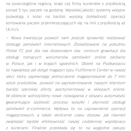
na poszczególne regiony, kraje czy firmy kurierskie z prędkością
ponad 5 tys. paczek na godzinę. Wysokiej jakości systemy wizyjne
pozwalają z kolei na bardzo wysoką dokładność operacji
sortowania paczek przemieszczających się na linii z prędkością aż
1,6 m/s.
– Nowa inwestycja pozwoli nam jeszcze sprawniej realizować
obsługę zamówień internetowych. Zlokalizowane na południu
Polski FC jest dla nas doskonałym tzw. centrum grawitacji dla
obsługi rosnących wolumenów zamówień online zarówno
w Polsce, jak i w krajach sąsiednich. Obiekt na Podkarpaciu
to największy jak dotąd magazyn typu Fulfillment Center w naszej
sieci, który zapewniając jednoczesne magazynowanie do 7 mln
sztuk produktów, pozwoli na zaprezentowanie naszym klientom
bardzo szerokiej oferty asortymentowej w sklepach online.
W obiekcie wdrożyliśmy nowe rozwiązania z obszaru automatyki,
gwarantujące szybkość procesu wysyłki i płynność obsługi
zamówień e-commerce. Wpływa to na usprawnienie operacji
magazynowych, a także skrócenie czasu dostaw, jak również
zwiększać będzie efektywność naszej codziennej współpracy
z kurierami. Finalnie przekłada się to na wygodne zakupy