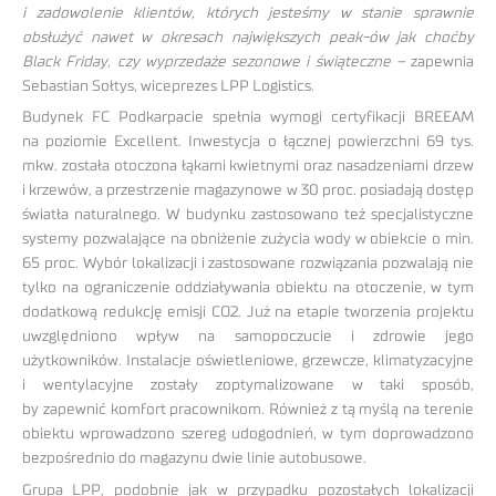
i zadowolenie klientów, których jesteśmy w stanie sprawnie
obsłużyć nawet w okresach największych peak-ów jak choćby
Black Friday, czy wyprzedaże sezonowe i świąteczne –
zapewnia
Sebastian Sołtys, wiceprezes LPP Logistics.
Budynek FC Podkarpacie spełnia wymogi certyfikacji BREEAM
na poziomie Excellent. Inwestycja o łącznej powierzchni 69 tys.
mkw. została otoczona łąkami kwietnymi oraz nasadzeniami drzew
i krzewów, a przestrzenie magazynowe w 30 proc. posiadają dostęp
światła naturalnego. W budynku zastosowano też specjalistyczne
systemy pozwalające na obniżenie zużycia wody w obiekcie o min.
65 proc. Wybór lokalizacji i zastosowane rozwiązania pozwalają nie
tylko na ograniczenie oddziaływania obiektu na otoczenie, w tym
dodatkową redukcję emisji CO2. Już na etapie tworzenia projektu
uwzględniono wpływ na samopoczucie i zdrowie jego
użytkowników. Instalacje oświetleniowe, grzewcze, klimatyzacyjne
i wentylacyjne zostały zoptymalizowane w taki sposób,
by zapewnić komfort pracownikom. Również z tą myślą na terenie
obiektu wprowadzono szereg udogodnień, w tym doprowadzono
bezpośrednio do magazynu dwie linie autobusowe.
Grupa LPP, podobnie jak w przypadku pozostałych lokalizacji