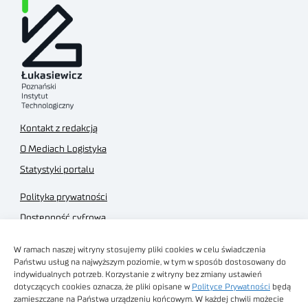
Kontakt z redakcją
O Mediach Logistyka
Statystyki portalu
Polityka prywatności
Dostępność cyfrowa
Regulamin Portalu
W ramach naszej witryny stosujemy pliki cookies w celu świadczenia
Regulamin sklepu
Państwu usług na najwyższym poziomie, w tym w sposób dostosowany do
indywidualnych potrzeb. Korzystanie z witryny bez zmiany ustawień
dotyczących cookies oznacza, że pliki opisane w
Polityce Prywatności
będą
zamieszczane na Państwa urządzeniu końcowym. W każdej chwili możecie