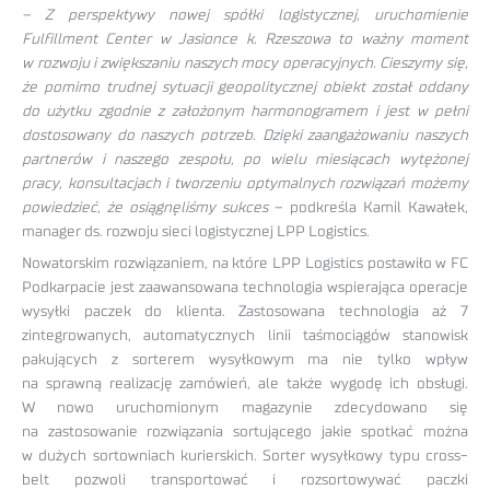
– Z perspektywy nowej spółki logistycznej, uruchomienie
Fulfillment Center w Jasionce k. Rzeszowa to ważny moment
w rozwoju i zwiększaniu naszych mocy operacyjnych. Cieszymy się,
że pomimo trudnej sytuacji geopolitycznej obiekt został oddany
do użytku zgodnie z założonym harmonogramem i jest w pełni
dostosowany do naszych potrzeb. Dzięki zaangażowaniu naszych
partnerów i naszego zespołu, po wielu miesiącach wytężonej
pracy, konsultacjach i tworzeniu optymalnych rozwiązań możemy
powiedzieć, że osiągnęliśmy sukces
– podkreśla Kamil Kawałek,
manager ds. rozwoju sieci logistycznej LPP Logistics.
Nowatorskim rozwiązaniem, na które LPP Logistics postawiło w FC
Podkarpacie jest zaawansowana technologia wspierająca operacje
wysyłki paczek do klienta. Zastosowana technologia aż 7
zintegrowanych, automatycznych linii taśmociągów stanowisk
pakujących z sorterem wysyłkowym ma nie tylko wpływ
na sprawną realizację zamówień, ale także wygodę ich obsługi.
W nowo uruchomionym magazynie zdecydowano się
na zastosowanie rozwiązania sortującego jakie spotkać można
w dużych sortowniach kurierskich. Sorter wysyłkowy typu cross-
belt pozwoli transportować i rozsortowywać paczki