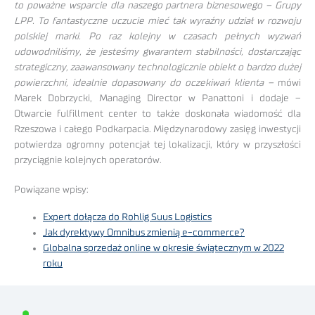
to poważne wsparcie dla naszego partnera biznesowego – Grupy
LPP. To fantastyczne uczucie mieć tak wyraźny udział w rozwoju
polskiej marki. Po raz kolejny w czasach pełnych wyzwań
udowodniliśmy, że jesteśmy gwarantem stabilności, dostarczając
strategiczny, zaawansowany technologicznie obiekt o bardzo dużej
powierzchni, idealnie dopasowany do oczekiwań klienta –
mówi
Marek Dobrzycki, Managing Director w Panattoni i dodaje –
Otwarcie fulfillment center to także doskonała wiadomość dla
Rzeszowa i całego Podkarpacia. Międzynarodowy zasięg inwestycji
potwierdza ogromny potencjał tej lokalizacji, który w przyszłości
przyciągnie kolejnych operatorów.
Powiązane wpisy:
Expert dołącza do Rohlig Suus Logistics
Jak dyrektywy Omnibus zmienią e-commerce?
Globalna sprzedaż online w okresie świątecznym w 2022
roku