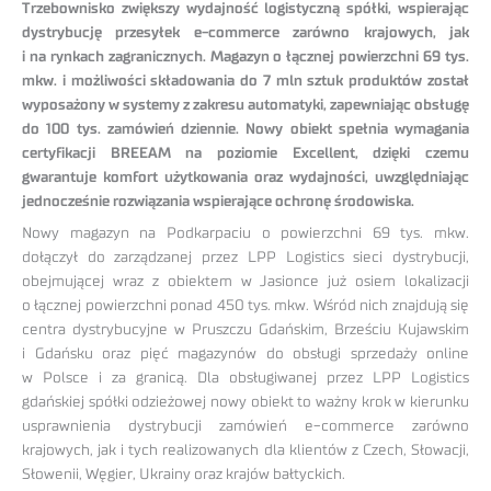
Trzebownisko zwiększy wydajność logistyczną spółki, wspierając
dystrybucję przesyłek e-commerce zarówno krajowych, jak
i na rynkach zagranicznych. Magazyn o łącznej powierzchni 69 tys.
mkw. i możliwości składowania do 7 mln sztuk produktów został
wyposażony w systemy z zakresu automatyki, zapewniając obsługę
do 100 tys. zamówień dziennie. Nowy obiekt spełnia wymagania
certyfikacji BREEAM na poziomie Excellent, dzięki czemu
gwarantuje komfort użytkowania oraz wydajności, uwzględniając
jednocześnie rozwiązania wspierające ochronę środowiska.
Nowy magazyn na Podkarpaciu o powierzchni 69 tys. mkw.
dołączył do zarządzanej przez LPP Logistics sieci dystrybucji,
obejmującej wraz z obiektem w Jasionce już osiem lokalizacji
o łącznej powierzchni ponad 450 tys. mkw. Wśród nich znajdują się
centra dystrybucyjne w Pruszczu Gdańskim, Brześciu Kujawskim
i Gdańsku oraz pięć magazynów do obsługi sprzedaży online
w Polsce i za granicą. Dla obsługiwanej przez LPP Logistics
gdańskiej spółki odzieżowej nowy obiekt to ważny krok w kierunku
usprawnienia dystrybucji zamówień e-commerce zarówno
krajowych, jak i tych realizowanych dla klientów z Czech, Słowacji,
Słowenii, Węgier, Ukrainy oraz krajów bałtyckich.