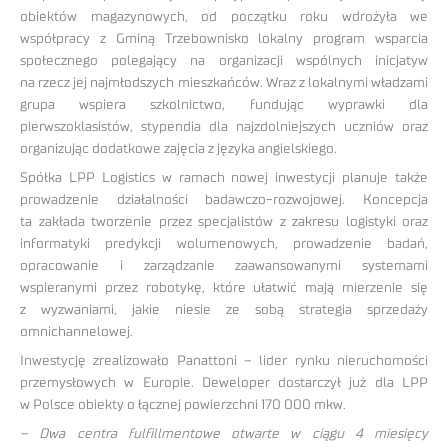
obiektów magazynowych, od początku roku wdrożyła we
współpracy z Gminą Trzebownisko lokalny program wsparcia
społecznego polegający na organizacji wspólnych inicjatyw
na rzecz jej najmłodszych mieszkańców. Wraz z lokalnymi władzami
grupa wspiera szkolnictwo, fundując wyprawki dla
pierwszoklasistów, stypendia dla najzdolniejszych uczniów oraz
organizując dodatkowe zajęcia z języka angielskiego.
Spółka LPP Logistics w ramach nowej inwestycji planuje także
prowadzenie działalności badawczo-rozwojowej. Koncepcja
ta zakłada tworzenie przez specjalistów z zakresu logistyki oraz
informatyki predykcji wolumenowych, prowadzenie badań,
opracowanie i zarządzanie zaawansowanymi systemami
wspieranymi przez robotykę, które ułatwić mają mierzenie się
z wyzwaniami, jakie niesie ze sobą strategia sprzedaży
omnichannelowej.
Inwestycję zrealizowało Panattoni – lider rynku nieruchomości
przemysłowych w Europie. Deweloper dostarczył już dla LPP
w Polsce obiekty o łącznej powierzchni 170 000 mkw.
– Dwa centra fulfillmentowe otwarte w ciągu 4 miesięcy