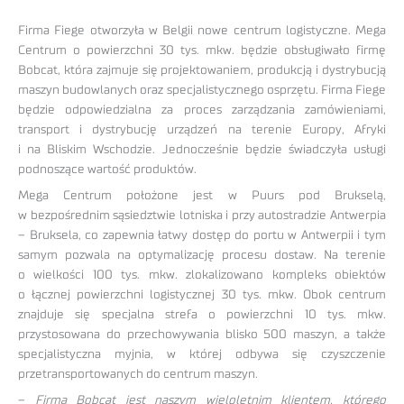
Firma Fiege otworzyła w Belgii nowe centrum logistyczne. Mega
Centrum o powierzchni 30 tys. mkw. będzie obsługiwało firmę
Bobcat, która zajmuje się projektowaniem, produkcją i dystrybucją
maszyn budowlanych oraz specjalistycznego osprzętu. Firma Fiege
będzie odpowiedzialna za proces zarządzania zamówieniami,
transport i dystrybucję urządzeń na terenie Europy, Afryki
i na Bliskim Wschodzie. Jednocześnie będzie świadczyła usługi
podnoszące wartość produktów.
Mega Centrum położone jest w Puurs pod Brukselą,
w bezpośrednim sąsiedztwie lotniska i przy autostradzie Antwerpia
– Bruksela, co zapewnia łatwy dostęp do portu w Antwerpii i tym
samym pozwala na optymalizację procesu dostaw. Na terenie
o wielkości 100 tys. mkw. zlokalizowano kompleks obiektów
o łącznej powierzchni logistycznej 30 tys. mkw. Obok centrum
znajduje się specjalna strefa o powierzchni 10 tys. mkw.
przystosowana do przechowywania blisko 500 maszyn, a także
specjalistyczna myjnia, w której odbywa się czyszczenie
przetransportowanych do centrum maszyn.
–
Firma Bobcat jest naszym wieloletnim klientem, którego