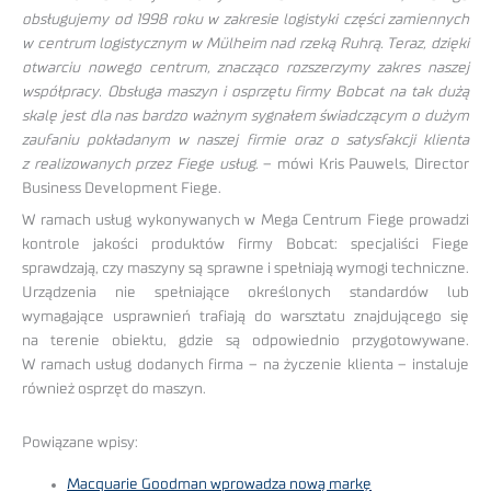
obsługujemy od 1998 roku w zakresie logistyki części zamiennych
w centrum logistycznym w Mülheim nad rzeką Ruhrą. Teraz, dzięki
otwarciu nowego centrum, znacząco rozszerzymy zakres naszej
współpracy. Obsługa maszyn i osprzętu firmy Bobcat na tak dużą
skalę jest dla nas bardzo ważnym sygnałem świadczącym o dużym
zaufaniu pokładanym w naszej firmie oraz o satysfakcji klienta
z realizowanych przez Fiege usług
. – mówi Kris Pauwels, Director
Business Development Fiege.
W ramach usług wykonywanych w Mega Centrum Fiege prowadzi
kontrole jakości produktów firmy Bobcat: specjaliści Fiege
sprawdzają, czy maszyny są sprawne i spełniają wymogi techniczne.
Urządzenia nie spełniające określonych standardów lub
wymagające usprawnień trafiają do warsztatu znajdującego się
na terenie obiektu, gdzie są odpowiednio przygotowywane.
W ramach usług dodanych firma – na życzenie klienta – instaluje
również osprzęt do maszyn.
Powiązane wpisy:
Macquarie Goodman wprowadza nową markę