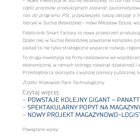
–
Nowa inwestycja w Suchej Beskidzkiej, to dla nas mo
część procesów produkcyjnych zostanie zautomatyzowan
nas do programu PSI, przyspieszyło naszą decyzję o in
fabryki w Suchej Beskidzkiej
– mówi Miłosław Dziula, wic
Fideltronik Smart Factory to nowa przestrzeń produkcyjn
Dzięki niej, w Suchej Beskidzkiej powstanie kompleks p
zakład to nie tylko strategiczne wsparcie rozwoju regio
To druga inwestycja tej firmy realizowana we współprac
ekonomicznej, w ramach którego rozwinął działalność i 
Przedsiębiorca skorzysta z wyższej pomocy publicznej, 
Źródło: Krakowski Park Technologiczny
Czytaj więcej:
–
POWSTAJE KOLEJNY GIGANT – PANATTO
–
SPEKTAKULARNY POPYT NA MAGAZYN
–
NOWY PROJEKT MAGAZYNOWO-LOGISTY
Powiązane wpisy: