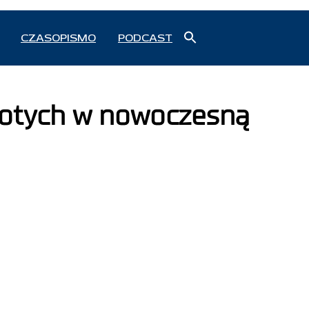
Search
CZASOPISMO
PODCAST
for:
Search Button
złotych w nowoczesną