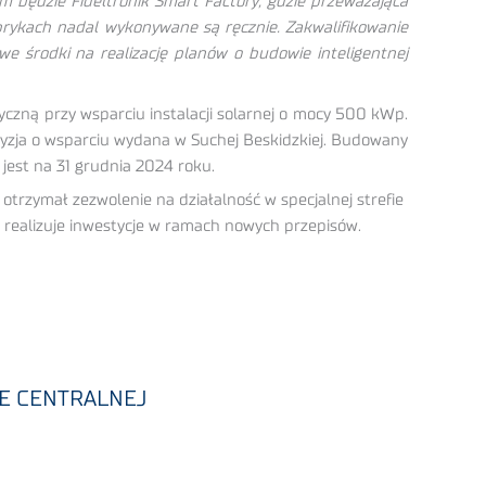
m będzie Fideltronik Smart Factory, gdzie przeważająca
brykach nadal wykonywane są ręcznie. Zakwalifikowanie
we środki na realizację planów o budowie inteligentnej
ryczną przy wsparciu instalacji solarnej o mocy 500 kWp.
ecyzja o wsparciu wydana w Suchej Beskidzkiej. Budowany
 jest na 31 grudnia 2024 roku.
trzymał zezwolenie na działalność w specjalnej strefie
y realizuje inwestycje w ramach nowych przepisów.
E CENTRALNEJ