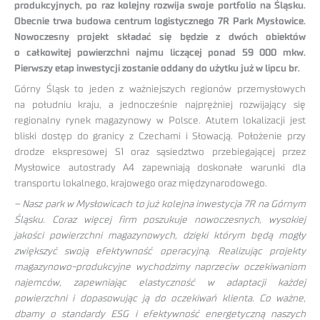
produkcyjnych, po raz kolejny rozwija swoje portfolio na Śląsku.
Obecnie trwa budowa centrum logistycznego 7R Park Mysłowice.
Nowoczesny projekt składać się będzie z dwóch obiektów
o całkowitej powierzchni najmu liczącej ponad 59 000 mkw.
Pierwszy etap inwestycji zostanie oddany do użytku już w lipcu br.
Górny Śląsk to jeden z ważniejszych regionów przemysłowych
na południu kraju, a jednocześnie najprężniej rozwijający się
regionalny rynek magazynowy w Polsce. Atutem lokalizacji jest
bliski dostęp do granicy z Czechami i Słowacją. Położenie przy
drodze ekspresowej S1 oraz sąsiedztwo przebiegającej przez
Mysłowice autostrady A4 zapewniają doskonałe warunki dla
transportu lokalnego, krajowego oraz międzynarodowego.
– Nasz park w Mysłowicach to już kolejna inwestycja 7R na Górnym
Śląsku. Coraz więcej firm poszukuje nowoczesnych, wysokiej
jakości powierzchni magazynowych, dzięki którym będą mogły
zwiększyć swoją efektywność operacyjną. Realizując projekty
magazynowo-produkcyjne wychodzimy naprzeciw oczekiwaniom
najemców, zapewniając elastyczność w adaptacji każdej
powierzchni i dopasowując ją do oczekiwań klienta. Co ważne,
dbamy o standardy ESG i efektywność energetyczną naszych