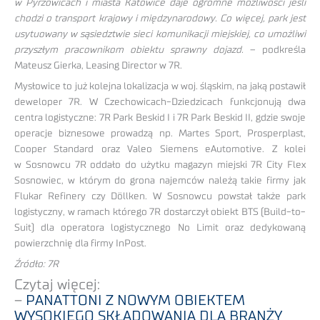
w Pyrzowicach i miasta Katowice daje ogromne możliwości jeśli
chodzi o transport krajowy i międzynarodowy. Co więcej, park jest
usytuowany w sąsiedztwie sieci komunikacji miejskiej, co umożliwi
przyszłym pracownikom obiektu sprawny dojazd.
– podkreśla
Mateusz Gierka, Leasing Director w 7R.
Mysłowice to już kolejna lokalizacja w woj. śląskim, na jaką postawił
deweloper 7R. W Czechowicach-Dziedzicach funkcjonują dwa
centra logistyczne: 7R Park Beskid I i 7R Park Beskid II, gdzie swoje
operacje biznesowe prowadzą np. Martes Sport, Prosperplast,
Cooper Standard oraz Valeo Siemens eAutomotive. Z kolei
w Sosnowcu 7R oddało do użytku magazyn miejski 7R City Flex
Sosnowiec, w którym do grona najemców należą takie firmy jak
Flukar Refinery czy Döllken. W Sosnowcu powstał także park
logistyczny, w ramach którego 7R dostarczył obiekt BTS (Build-to-
Suit) dla operatora logistycznego No Limit oraz dedykowaną
powierzchnię dla firmy InPost.
Źródło: 7R
Czytaj więcej:
–
PANATTONI Z NOWYM OBIEKTEM
WYSOKIEGO SKŁADOWANIA DLA BRANŻY