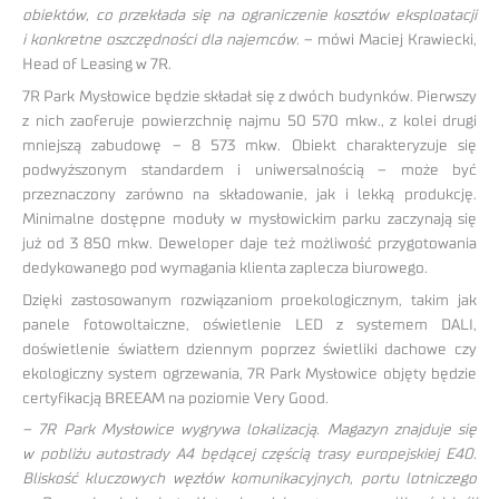
obiektów, co przekłada się na ograniczenie kosztów eksploatacji
i konkretne oszczędności dla najemców.
– mówi Maciej Krawiecki,
Head of Leasing w 7R.
7R Park Mysłowice będzie składał się z dwóch budynków. Pierwszy
z nich zaoferuje powierzchnię najmu 50 570 mkw., z kolei drugi
mniejszą zabudowę – 8 573 mkw. Obiekt charakteryzuje się
podwyższonym standardem i uniwersalnością – może być
przeznaczony zarówno na składowanie, jak i lekką produkcję.
Minimalne dostępne moduły w mysłowickim parku zaczynają się
już od 3 850 mkw. Deweloper daje też możliwość przygotowania
dedykowanego pod wymagania klienta zaplecza biurowego.
Dzięki zastosowanym rozwiązaniom proekologicznym, takim jak
panele fotowoltaiczne, oświetlenie LED z systemem DALI,
doświetlenie światłem dziennym poprzez świetliki dachowe czy
ekologiczny system ogrzewania, 7R Park Mysłowice objęty będzie
certyfikacją BREEAM na poziomie Very Good.
– 7R Park Mysłowice wygrywa lokalizacją. Magazyn znajduje się
w pobliżu autostrady A4 będącej częścią trasy europejskiej E40.
Bliskość kluczowych węzłów komunikacyjnych, portu lotniczego