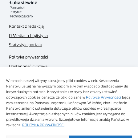
Kontakt z redakcją
O Mediach Logistyka
Statystyki portalu
Polityka prywatności
Dostępność cyfrowa
Regulamin Portalu
W ramach naszej witryny stosujemy pliki cookies w celu świadczenia
Regulamin sklepu
Państwu usług na najwyższym poziomie, w tym w sposób dostosowany do
indywidualnych potrzeb. Korzystanie z witryny bez zmiany ustawień
dotyczących cookies oznacza, że pliki opisane w
Polityce Prywatności
będą
zamieszczane na Państwa urządzeniu końcowym. W każdej chwili możecie
Państwo zmienić ustawienia dotyczące plików cookies w przeglądarce
internetowej. Akceptacja niezbędnych plików cookies jest wymagana do
Obrazy stockowe
prawidłowego działania witryny. Szczegółowe informacje znajdą Państwo w
autorstwa
zakładce:
POLITYKA PRYWATNOŚCI
.
Sieć Badawcza Łukasiewicz - Poznański Instytut