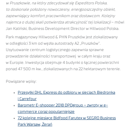
w Pruszkowie, na który zdecydował się Expeditors Polska,
to doskonale położony nowoczesny, energooszczędny obiekt,
zapewniający komfort pracownikom oraz dostawcom. Kolejny
najemca o dużej skali potwierdza atrakcyjność tej lokalizacji
– mówi
Jan Kaliński, Business Development Director w Hillwood Polska.
Park magazynowy Hillwood & PHN Pruszków jest zlokalizowany
w odległości 3 km od węzła autostrady A2 „Pruszków”.
Usytuowanie centrum logistycznego zapewnia sprawne
prowadzenie działalności transportowej w całym kraju oraz
w Europie. Inwestycja obejmuje 4 budynki o łącznej powierzchni
ponad 47 500 m kw., zlokalizowanych na 22 hektarowym terenie.
Powiązane wpisy:
Przesyłki DHL Express do odbioru w sieciach Biedronka
i Carrefour
Barometr E-shopper 2018 DPDgroup – zwroty w e-
commerce coraz popularniejsze
72 kolejne miesiące Bidfood Farutex w SEGRO Business
Park Warsaw, Żerań