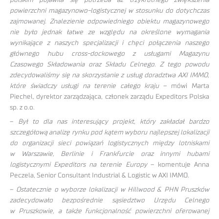
powierzchni magazynowo-logistycznej w stosunku do dotychczas
zajmowanej. Znalezienie odpowiedniego obiektu magazynowego
nie było jednak łatwe ze względu na określone wymagania
wynikające z naszych specjalizacji i chęci połączenia naszego
głównego hubu cross-dockowego z usługami Magazynu
Czasowego Składowania oraz Składu Celnego. Z tego powodu
zdecydowaliśmy się na skorzystanie z usług doradztwa AXI IMMO,
które świadczy usługi na terenie całego kraju
– mówi Marta
Piechel, dyrektor zarządzająca, członek zarządu Expeditors Polska
sp. z o.o.
–
Był to dla nas interesujący projekt, który zakładał bardzo
szczegółową analizę rynku pod kątem wyboru najlepszej lokalizacji
do organizacji sieci powiązań logistycznych między lotniskami
w Warszawie, Berlinie i Frankfurcie oraz innymi hubami
logistycznymi Expeditors na terenie Europy
– komentuje Anna
Peczela, Senior Consultant Industrial & Logistic w AXI IMMO.
–
Ostatecznie o wyborze lokalizacji w Hillwood & PHN Pruszków
zadecydowało bezpośrednie sąsiedztwo Urzędu Celnego
w Pruszkowie, a także funkcjonalność powierzchni oferowanej