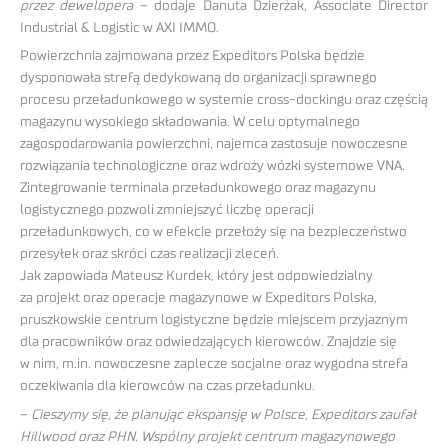
przez dewelopera
– dodaje Danuta Dzierżak, Associate Director
Industrial & Logistic w AXI IMMO.
Powierzchnia zajmowana przez Expeditors Polska będzie
dysponowała strefą dedykowaną do organizacji sprawnego
procesu przeładunkowego w systemie cross-dockingu oraz częścią
magazynu wysokiego składowania. W celu optymalnego
zagospodarowania powierzchni, najemca zastosuje nowoczesne
rozwiązania technologiczne oraz wdroży wózki systemowe VNA.
Zintegrowanie terminala przeładunkowego oraz magazynu
logistycznego pozwoli zmniejszyć liczbę operacji
przeładunkowych, co w efekcie przełoży się na bezpieczeństwo
przesyłek oraz skróci czas realizacji zleceń.
Jak zapowiada Mateusz Kurdek, który jest odpowiedzialny
za projekt oraz operacje magazynowe w Expeditors Polska,
pruszkowskie centrum logistyczne będzie miejscem przyjaznym
dla pracowników oraz odwiedzających kierowców. Znajdzie się
w nim, m.in. nowoczesne zaplecze socjalne oraz wygodna strefa
oczekiwania dla kierowców na czas przeładunku.
–
Cieszymy się, że planując ekspansję w Polsce, Expeditors zaufał
Hillwood oraz PHN. Wspólny projekt centrum magazynowego