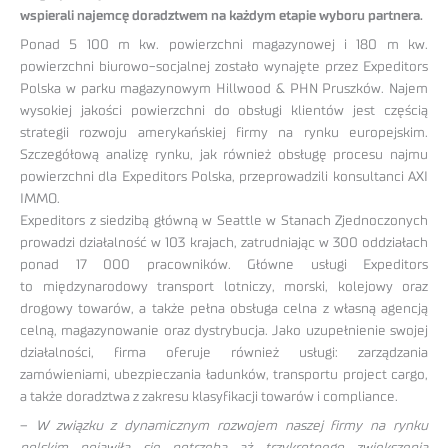
wspierali najemcę doradztwem na każdym etapie wyboru partnera.
Ponad 5 100 m kw. powierzchni magazynowej i 180 m kw.
powierzchni biurowo-socjalnej zostało wynajęte przez Expeditors
Polska w parku magazynowym Hillwood & PHN Pruszków. Najem
wysokiej jakości powierzchni do obsługi klientów jest częścią
strategii rozwoju amerykańskiej firmy na rynku europejskim.
Szczegółową analizę rynku, jak również obsługę procesu najmu
powierzchni dla Expeditors Polska, przeprowadzili konsultanci AXI
IMMO.
Expeditors z siedzibą główną w Seattle w Stanach Zjednoczonych
prowadzi działalność w 103 krajach, zatrudniając w 300 oddziałach
ponad 17 000 pracowników. Główne usługi Expeditors
to międzynarodowy transport lotniczy, morski, kolejowy oraz
drogowy towarów, a także pełna obsługa celna z własną agencją
celną, magazynowanie oraz dystrybucja. Jako uzupełnienie swojej
działalności, firma oferuje również usługi: zarządzania
zamówieniami, ubezpieczania ładunków, transportu project cargo,
a także doradztwa z zakresu klasyfikacji towarów i compliance.
–
W związku z dynamicznym rozwojem naszej firmy na rynku
polskim pojawiła się potrzeba aż trzykrotnego zwiększenia