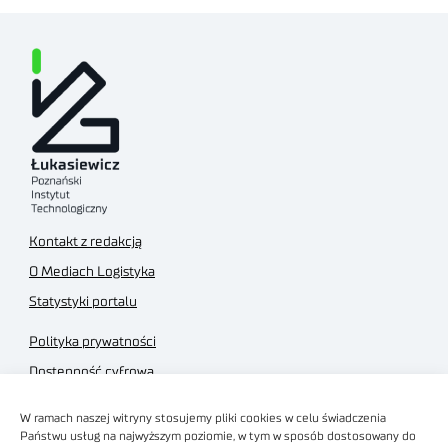
Kontakt z redakcją
O Mediach Logistyka
Statystyki portalu
Polityka prywatności
Dostępność cyfrowa
Regulamin Portalu
W ramach naszej witryny stosujemy pliki cookies w celu świadczenia
Regulamin sklepu
Państwu usług na najwyższym poziomie, w tym w sposób dostosowany do