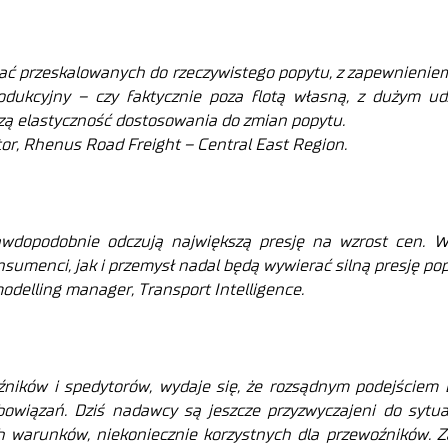
tać przeskalowanych do rzeczywistego popytu, z zapewnienie
dukcyjny – czy faktycznie poza flotą własną, z dużym udz
kszą elastyczność dostosowania do zmian popytu.
tor, Rhenus Road Freight – Central East Region.
rawdopodobnie odczują największą presję na wzrost cen. W
sumenci, jak i przemysł nadal będą wywierać silną presję po
odelling manager, Transport Intelligence.
źników i spedytorów, wydaje się, że rozsądnym podejściem
owiązań. Dziś nadawcy są jeszcze przyzwyczajeni do sytuac
h warunków, niekoniecznie korzystnych dla przewoźników. Za