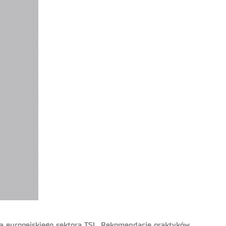
la europejskiego sektora TSL. Rekomendacje praktyków