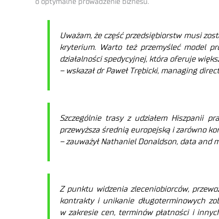
o optymalne prowadzenie biznesu.
Uważam, że część przedsiębiorstw musi zos
kryterium. Warto też przemyśleć model pro
działalności spedycyjnej, która oferuje wię
– wskazał dr Paweł Trębicki, managing direc
Szczególnie trasy z udziałem Hiszpanii p
przewyższa średnią europejską i zarówno kon
– zauważył Nathaniel Donaldson, data and m
Z punktu widzenia zleceniobiorców, przewo
kontrakty i unikanie długoterminowych zob
w zakresie cen, terminów płatności i innyc