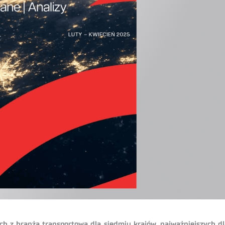
ch z branżą transportową dla siedmiu krajów, najważniejszych d