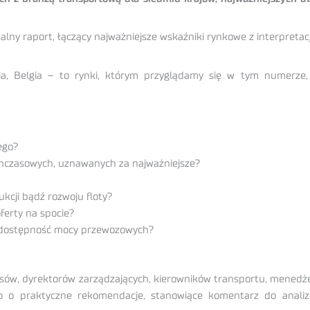
lny raport, łączący najważniejsze wskaźniki rynkowe z interpretac
ania, Belgia – to rynki, którym przyglądamy się w tym numerze
ego?
chczasowych, uznawanych za najważniejsze?
kcji bądź rozwoju floty?
ferty na spocie?
na dostępność mocy przewozowych?
sów, dyrektorów zarządzających, kierowników transportu, menedżer
ono o praktyczne rekomendacje, stanowiące komentarz do anali