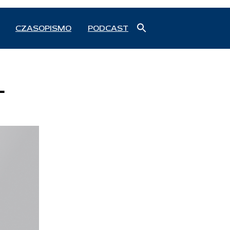
Search
CZASOPISMO
PODCAST
for:
Search Button
L