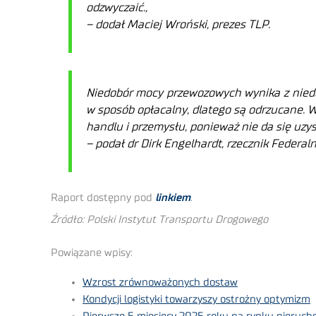
odzwyczaić.,
– dodał Maciej Wroński, prezes TLP.
Niedobór mocy przewozowych wynika z niedobo
w sposób opłacalny, dlatego są odrzucane. 
handlu i przemysłu, ponieważ nie da się uz
– podał dr Dirk Engelhardt, rzecznik Federal
Raport dostępny pod
linkiem
.
Źródło: Polski Instytut Transportu Drogowego
Powiązane wpisy:
Wzrost zrównoważonych dostaw
Kondycji logistyki towarzyszy ostrożny optymizm