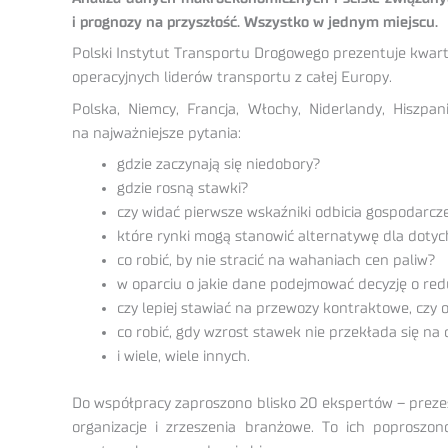
i prognozy na przyszłość. Wszystko w jednym miejscu.
Polski Instytut Transportu Drogowego prezentuje kwarta
operacyjnych liderów transportu z całej Europy.
Polska, Niemcy, Francja, Włochy, Niderlandy, Hiszp
na najważniejsze pytania:
gdzie zaczynają się niedobory?
gdzie rosną stawki?
czy widać pierwsze wskaźniki odbicia gospodarcz
które rynki mogą stanowić alternatywę dla doty
co robić, by nie stracić na wahaniach cen paliw?
w oparciu o jakie dane podejmować decyzję o redu
czy lepiej stawiać na przewozy kontraktowe, czy o
co robić, gdy wzrost stawek nie przekłada się 
i wiele, wiele innych.
Do współpracy zaproszono blisko 20 ekspertów – preze
organizacje i zrzeszenia branżowe. To ich poprosz