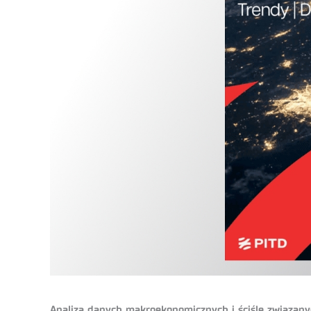
Analiza danych makroekonomicznych i ściśle związany