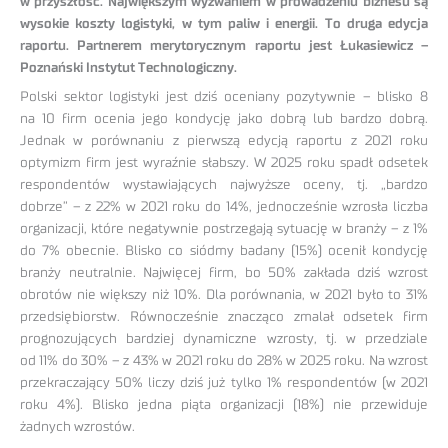
w przyszłość. Największym wyzwaniem w prowadzeniu biznesu są
wysokie koszty logistyki, w tym paliw i energii. To druga edycja
raportu. Partnerem merytorycznym raportu jest Łukasiewicz –
Poznański Instytut Technologiczny.
Polski sektor logistyki jest dziś oceniany pozytywnie – blisko 8
na 10 firm ocenia jego kondycję jako dobrą lub bardzo dobrą.
Jednak w porównaniu z pierwszą edycją raportu z 2021 roku
optymizm firm jest wyraźnie słabszy. W 2025 roku spadł odsetek
respondentów wystawiających najwyższe oceny, tj. „bardzo
dobrze” – z 22% w 2021 roku do 14%, jednocześnie wzrosła liczba
organizacji, które negatywnie postrzegają sytuację w branży – z 1%
do 7% obecnie. Blisko co siódmy badany (15%) ocenił kondycję
branży neutralnie. Najwięcej firm, bo 50% zakłada dziś wzrost
obrotów nie większy niż 10%. Dla porównania, w 2021 było to 31%
przedsiębiorstw. Równocześnie znacząco zmalał odsetek firm
prognozujących bardziej dynamiczne wzrosty, tj. w przedziale
od 11% do 30% – z 43% w 2021 roku do 28% w 2025 roku. Na wzrost
przekraczający 50% liczy dziś już tylko 1% respondentów (w 2021
roku 4%). Blisko jedna piąta organizacji (18%) nie przewiduje
żadnych wzrostów.