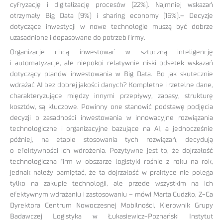
cyfryzację i digitalizację procesów (22%). Najmniej wskazań
otrzymały Big Data (9%) i sharing economy (16%).– Decyzje
dotyczące inwestycji w nowe technologie muszą być dobrze
uzasadnione i dopasowane do potrzeb firmy.
Organizacje chcą inwestować w sztuczną inteligencję
i automatyzacje, ale niepokoi relatywnie niski odsetek wskazań
dotyczący planów inwestowania w Big Data. Bo jak skutecznie
wdrażać AI bez dobrej jakości danych? Kompletne i rzetelne dane,
charakteryzujące między innymi przepływy, zapasy, strukturę
kosztów, są kluczowe. Powinny one stanowić podstawę podjęcia
decyzji o zasadności inwestowania w innowacyjne rozwiązania
technologiczne i organizacyjne bazujące na AI, a jednocześnie
później, na etapie stosowania tych rozwiązań, decydują
o efektywności ich wdrożenia. Pozytywne jest to, że dojrzałość
technologiczna firm w obszarze logistyki rośnie z roku na rok,
jednak należy pamiętać, że ta dojrzałość w praktyce nie polega
tylko na zakupie technologii, ale przede wszystkim na ich
efektywnym wdrażaniu i zastosowaniu – mówi Marta Cudziło, Z-Ca
Dyrektora Centrum Nowoczesnej Mobilności, Kierownik Grupy
Badawczej Logistyka w Łukasiewicz-Poznański Instytut