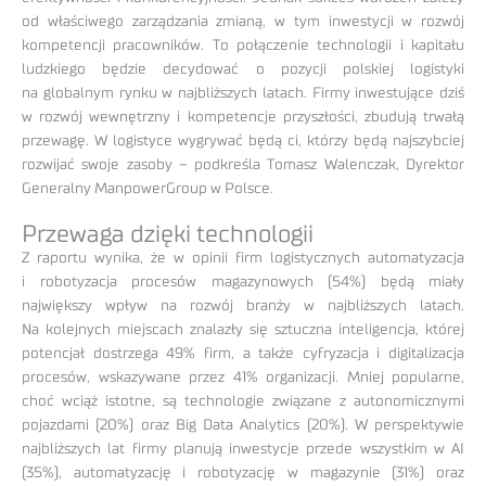
od właściwego zarządzania zmianą, w tym inwestycji w rozwój
kompetencji pracowników. To połączenie technologii i kapitału
ludzkiego będzie decydować o pozycji polskiej logistyki
na globalnym rynku w najbliższych latach. Firmy inwestujące dziś
w rozwój wewnętrzny i kompetencje przyszłości, zbudują trwałą
przewagę. W logistyce wygrywać będą ci, którzy będą najszybciej
rozwijać swoje zasoby – podkreśla Tomasz Walenczak, Dyrektor
Generalny ManpowerGroup w Polsce.
Przewaga dzięki technologii
Z raportu wynika, że w opinii firm logistycznych automatyzacja
i robotyzacja procesów magazynowych (54%) będą miały
największy wpływ na rozwój branży w najbliższych latach.
Na kolejnych miejscach znalazły się sztuczna inteligencja, której
potencjał dostrzega 49% firm, a także cyfryzacja i digitalizacja
procesów, wskazywane przez 41% organizacji. Mniej popularne,
choć wciąż istotne, są technologie związane z autonomicznymi
pojazdami (20%) oraz Big Data Analytics (20%). W perspektywie
najbliższych lat firmy planują inwestycje przede wszystkim w AI
(35%), automatyzację i robotyzację w magazynie (31%) oraz