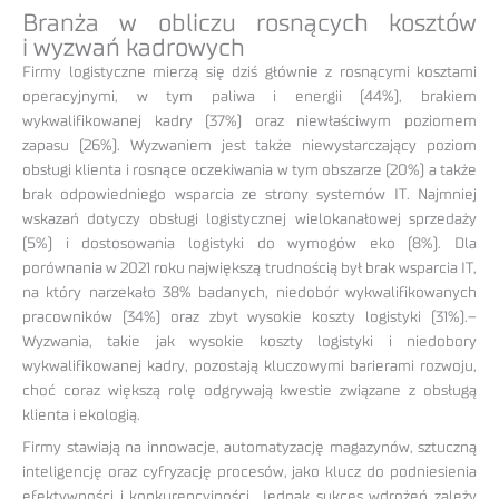
Branża w obliczu rosnących kosztów
i wyzwań kadrowych
Firmy logistyczne mierzą się dziś głównie z rosnącymi kosztami
operacyjnymi, w tym paliwa i energii (44%), brakiem
wykwalifikowanej kadry (37%) oraz niewłaściwym poziomem
zapasu (26%). Wyzwaniem jest także niewystarczający poziom
obsługi klienta i rosnące oczekiwania w tym obszarze (20%) a także
brak odpowiedniego wsparcia ze strony systemów IT. Najmniej
wskazań dotyczy obsługi logistycznej wielokanałowej sprzedaży
(5%) i dostosowania logistyki do wymogów eko (8%). Dla
porównania w 2021 roku największą trudnością był brak wsparcia IT,
na który narzekało 38% badanych, niedobór wykwalifikowanych
pracowników (34%) oraz zbyt wysokie koszty logistyki (31%).–
Wyzwania, takie jak wysokie koszty logistyki i niedobory
wykwalifikowanej kadry, pozostają kluczowymi barierami rozwoju,
choć coraz większą rolę odgrywają kwestie związane z obsługą
klienta i ekologią.
Firmy stawiają na innowacje, automatyzację magazynów, sztuczną
inteligencję oraz cyfryzację procesów, jako klucz do podniesienia
efektywności i konkurencyjności. Jednak sukces wdrożeń zależy