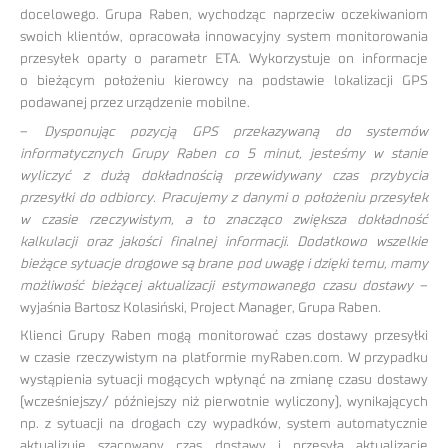
docelowego. Grupa Raben, wychodząc naprzeciw oczekiwaniom
swoich klientów, opracowała innowacyjny system monitorowania
przesyłek oparty o parametr ETA. Wykorzystuje on informacje
o bieżącym położeniu kierowcy na podstawie lokalizacji GPS
podawanej przez urządzenie mobilne.
–
Dysponując pozycją GPS przekazywaną do systemów
informatycznych Grupy Raben co 5 minut, jesteśmy w stanie
wyliczyć z dużą dokładnością przewidywany czas przybycia
przesyłki do odbiorcy. Pracujemy z danymi o położeniu przesyłek
w czasie rzeczywistym, a to znacząco zwiększa dokładność
kalkulacji oraz jakości finalnej informacji. Dodatkowo wszelkie
bieżące sytuacje drogowe są brane pod uwagę i dzięki temu, mamy
możliwość bieżącej aktualizacji estymowanego czasu dostawy
–
wyjaśnia Bartosz Kolasiński, Project Manager, Grupa Raben.
Klienci Grupy Raben mogą monitorować czas dostawy przesyłki
w czasie rzeczywistym na platformie myRaben.com. W przypadku
wystąpienia sytuacji mogących wpłynąć na zmianę czasu dostawy
(wcześniejszy/ późniejszy niż pierwotnie wyliczony), wynikających
np. z sytuacji na drogach czy wypadków, system automatycznie
aktualizuje szacowany czas dostawy i przesyła aktualizacje