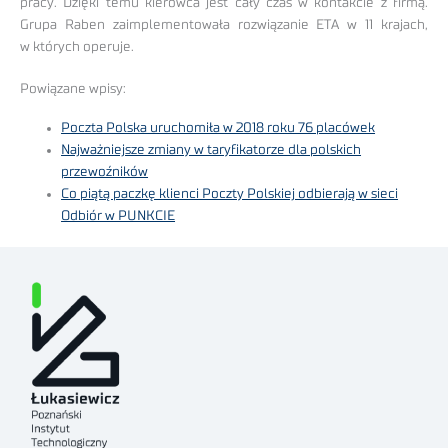
pracy. Dzięki temu kierowca jest cały czas w kontakcie z firmą.
Grupa Raben zaimplementowała rozwiązanie ETA w 11 krajach,
w których operuje.
Powiązane wpisy:
Poczta Polska uruchomiła w 2018 roku 76 placówek
Najważniejsze zmiany w taryfikatorze dla polskich
przewoźników
Co piątą paczkę klienci Poczty Polskiej odbierają w sieci
Odbiór w PUNKCIE