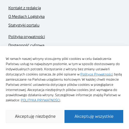
Kontakt z redakcją
O Mediach Logistyka
Statystyki portalu
Polityka prywatności
Dostępność cyfrowa
Regulamin Portalu
W ramach naszej witryny stosujemy pliki cookies w celu świadczenia
Regulamin sklepu
Państwu usług na najwyższym poziomie, w tym w sposób dostosowany do
indywidualnych potrzeb. Korzystanie z witryny bez zmiany ustawień
dotyczących cookies oznacza, że pliki opisane w
Polityce Prywatności
będą
zamieszczane na Państwa urządzeniu końcowym. W każdej chwili możecie
Państwo zmienić ustawienia dotyczące plików cookies w przeglądarce
internetowej. Akceptacja niezbędnych plików cookies jest wymagana do
Obrazy stockowe
prawidłowego działania witryny. Szczegółowe informacje znajdą Państwo w
autorstwa
zakładce:
POLITYKA PRYWATNOŚCI
.
Sieć Badawcza Łukasiewicz - Poznański Instytut
Akceptuję niezbędne
Akceptuję wszystkie
Technologiczny