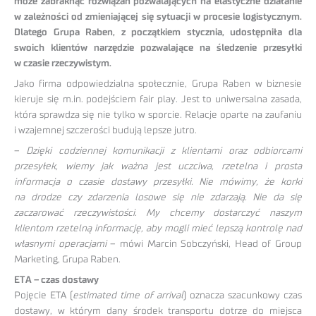
może zabraknąć rozwiązań pozwalających na elastyczne działanie
w zależności od zmieniającej się sytuacji w procesie logistycznym.
Dlatego Grupa Raben, z początkiem stycznia, udostępniła dla
swoich klientów narzędzie pozwalające na śledzenie przesyłki
w czasie rzeczywistym.
Jako firma odpowiedzialna społecznie, Grupa Raben w biznesie
kieruje się m.in. podejściem fair play. Jest to uniwersalna zasada,
która sprawdza się nie tylko w sporcie. Relacje oparte na zaufaniu
i wzajemnej szczerości budują lepsze jutro.
–
Dzięki codziennej komunikacji z klientami oraz odbiorcami
przesyłek, wiemy jak ważna jest uczciwa, rzetelna i prosta
informacja o czasie dostawy przesyłki. Nie mówimy, że korki
na drodze czy zdarzenia losowe się nie zdarzają. Nie da się
zaczarować rzeczywistości. My chcemy dostarczyć naszym
klientom rzetelną informację, aby mogli mieć lepszą kontrolę nad
własnymi operacjami
– mówi Marcin Sobczyński, Head of Group
Marketing, Grupa Raben.
ETA – czas dostawy
Pojęcie ETA (
estimated time of arrival
) oznacza szacunkowy czas
dostawy, w którym dany środek transportu dotrze do miejsca