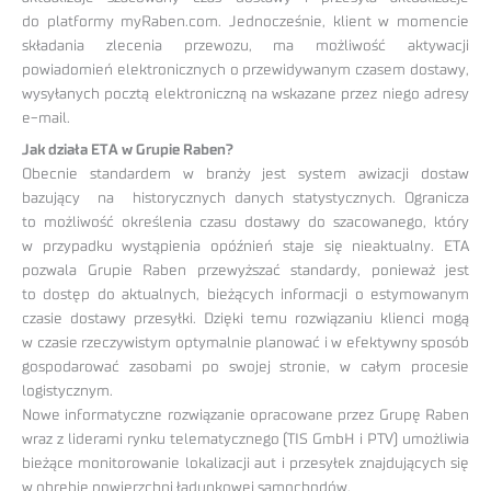
do platformy myRaben.com. Jednocześnie, klient w momencie
składania zlecenia przewozu, ma możliwość aktywacji
powiadomień elektronicznych o przewidywanym czasem dostawy,
wysyłanych pocztą elektroniczną na wskazane przez niego adresy
e-mail.
Jak działa ETA w Grupie Raben?
Obecnie standardem w branży jest system awizacji dostaw
bazujący na historycznych danych statystycznych. Ogranicza
to możliwość określenia czasu dostawy do szacowanego, który
w przypadku wystąpienia opóźnień staje się nieaktualny. ETA
pozwala Grupie Raben przewyższać standardy, ponieważ jest
to dostęp do aktualnych, bieżących informacji o estymowanym
czasie dostawy przesyłki. Dzięki temu rozwiązaniu klienci mogą
w czasie rzeczywistym optymalnie planować i w efektywny sposób
gospodarować zasobami po swojej stronie, w całym procesie
logistycznym.
Nowe informatyczne rozwiązanie opracowane przez Grupę Raben
wraz z liderami rynku telematycznego (TIS GmbH i PTV) umożliwia
bieżące monitorowanie lokalizacji aut i przesyłek znajdujących się
w obrębie powierzchni ładunkowej samochodów.