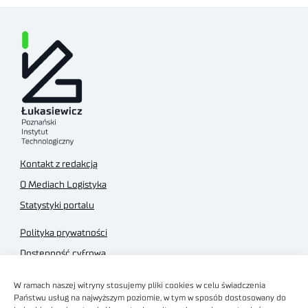
Kontakt z redakcją
O Mediach Logistyka
Statystyki portalu
Polityka prywatności
Dostępność cyfrowa
Regulamin Portalu
W ramach naszej witryny stosujemy pliki cookies w celu świadczenia
Regulamin sklepu
Państwu usług na najwyższym poziomie, w tym w sposób dostosowany do