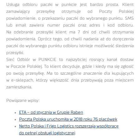
Usługa odbioru paczki w punkcie jest bardzo prosta. Klient
zamawiający przesyłkę otrzymuje od Poczty Polskiej
powiadomienie, o przekazaniu paczki do wybranego punktu. SMS
lub email zawiera numer paczki oraz adres i kod odbioru.
Na odebranie przesyłki klient ma 7 dni od chwili otrzymania
powiadomienia. Oprócz tego, od chwili nadania aż do doręczenia
paczki do wybranego punktu odbioru istnieje możliwość śledzenia
przesyłki.
Sieć Odbiór w PUNKCIE to najszybciej rosnący kanał dostaw
w Poczcie Polskiej. To klient decyduje, gdzie i kiedy ma się zgłosić
po swoją przesyłkę. Ma to szczególne znaczenie dla kupujących
w e-sklepach, którzy większość dnia przebywają poza miejscem
zamieszkania.
Powiązane wpisy:
ETA – od stycznia w Grupie Raben
Poczta Polska uruchomiła w 2018 roku 76 placówek
Netto Polska i Frigo Logistics rozszerzają współpracę
do pełnej obsługi logistycznej