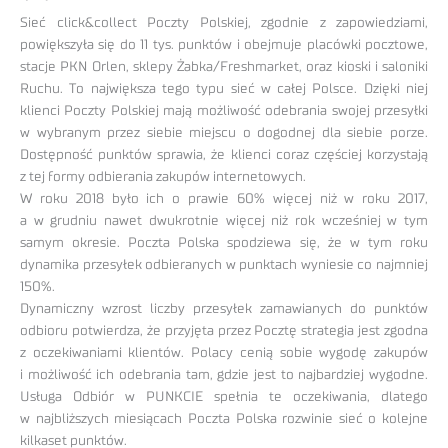
Sieć click&collect Poczty Polskiej, zgodnie z zapowiedziami,
powiększyła się do 11 tys. punktów i obejmuje placówki pocztowe,
stacje PKN Orlen, sklepy Żabka/Freshmarket, oraz kioski i saloniki
Ruchu. To największa tego typu sieć w całej Polsce. Dzięki niej
klienci Poczty Polskiej mają możliwość odebrania swojej przesyłki
w wybranym przez siebie miejscu o dogodnej dla siebie porze.
Dostępność punktów sprawia, że klienci coraz częściej korzystają
z tej formy odbierania zakupów internetowych.
W roku 2018 było ich o prawie 60% więcej niż w roku 2017,
a w grudniu nawet dwukrotnie więcej niż rok wcześniej w tym
samym okresie. Poczta Polska spodziewa się, że w tym roku
dynamika przesyłek odbieranych w punktach wyniesie co najmniej
150%.
Dynamiczny wzrost liczby przesyłek zamawianych do punktów
odbioru potwierdza, że przyjęta przez Pocztę strategia jest zgodna
z oczekiwaniami klientów. Polacy cenią sobie wygodę zakupów
i możliwość ich odebrania tam, gdzie jest to najbardziej wygodne.
Usługa Odbiór w PUNKCIE spełnia te oczekiwania, dlatego
w najbliższych miesiącach Poczta Polska rozwinie sieć o kolejne
kilkaset punktów.