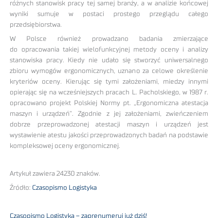
różnych stanowisk pracy tej samej branży, a w analizie końcowej
wyniki sumuje w postaci prostego przeglądu całego
przedsiębiorstwa.
W Polsce również prowadzano badania zmierzające
do opracowania takiej wielofunkcyjnej metody oceny i analizy
stanowiska pracy. Kiedy nie udało się stworzyć uniwersalnego
zbioru wymogów ergonomicznych, uznano za celowe określenie
kryteriów oceny. Kierując się tymi założeniami, miedzy innymi
opierając się na wcześniejszych pracach L. Pacholskiego, w 1987 r.
opracowano projekt Polskiej Normy pt. „Ergonomiczna atestacja
maszyn i urządzeń”. Zgodnie z jej założeniami, zwieńczeniem
dobrze przeprowadzonej atestacji maszyn i urządzeń jest
wystawienie atestu jakości przeprowadzonych badań na podstawie
kompleksowej oceny ergonomicznej.
Artykuł zawiera 24230 znaków.
Źródło:
Czasopismo Logistyka
Czasopismo Logistyka – zaprenumeruj już dziś!