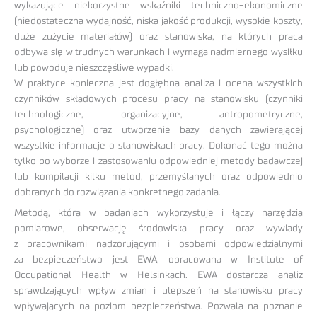
wykazujące niekorzystne wskaźniki techniczno-ekonomiczne
(niedostateczna wydajność, niska jakość produkcji, wysokie koszty,
duże zużycie materiałów) oraz stanowiska, na których praca
odbywa się w trudnych warunkach i wymaga nadmiernego wysiłku
lub powoduje nieszczęśliwe wypadki.
W praktyce konieczna jest dogłębna analiza i ocena wszystkich
czynników składowych procesu pracy na stanowisku (czynniki
technologiczne, organizacyjne, antropometryczne,
psychologiczne) oraz utworzenie bazy danych zawierającej
wszystkie informacje o stanowiskach pracy. Dokonać tego można
tylko po wyborze i zastosowaniu odpowiedniej metody badawczej
lub kompilacji kilku metod, przemyślanych oraz odpowiednio
dobranych do rozwiązania konkretnego zadania.
Metodą, która w badaniach wykorzystuje i łączy narzędzia
pomiarowe, obserwację środowiska pracy oraz wywiady
z pracownikami nadzorującymi i osobami odpowiedzialnymi
za bezpieczeństwo jest EWA, opracowana w Institute of
Occupational Health w Helsinkach. EWA dostarcza analiz
sprawdzających wpływ zmian i ulepszeń na stanowisku pracy
wpływających na poziom bezpieczeństwa. Pozwala na poznanie