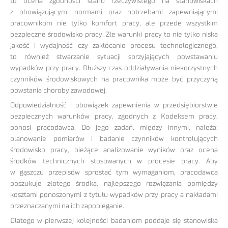
to ocena zgodności stanu rzeczywistego na stanowiskach
z obowiązującymi normami oraz potrzebami zapewniającymi
pracownikom nie tylko komfort pracy, ale przede wszystkim
bezpieczne środowisko pracy. Złe warunki pracy to nie tylko niska
jakość i wydajność czy zakłócanie procesu technologicznego,
to również stwarzanie sytuacji sprzyjających powstawaniu
wypadków przy pracy. Dłuższy czas oddziaływania niekorzystnych
czynników środowiskowych na pracownika może być przyczyną
powstania choroby zawodowej.
Odpowiedzialność i obowiązek zapewnienia w przedsiębiorstwie
bezpiecznych warunków pracy, zgodnych z Kodeksem pracy,
ponosi pracodawca. Do jego zadań, między innymi, należą:
planowanie pomiarów i badanie czynników kontrolujących
środowisko pracy, bieżące analizowanie wyników oraz ocena
środków technicznych stosowanych w procesie pracy. Aby
w gąszczu przepisów sprostać tym wymaganiom, pracodawca
poszukuje złotego środka, najlepszego rozwiązania pomiędzy
kosztami ponoszonymi z tytułu wypadków przy pracy a nakładami
przeznaczanymi na ich zapobieganie.
Dlatego w pierwszej kolejności badaniom poddaje się stanowiska