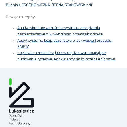
Budniak_ERGONOMICZNA_OCENA_STANOWISK.pdf
Powiązane wpisy:
Analiza skutków wdrożenia systemu zarządzania
bezpieczeństwem w wybranym przedsiębiorstwie
Audyt systemu bezpieczeństwa pracy według procedur
SMETA
Logistyka personalna jako narzędzie wspomagające
budowanie rynkowej konkurencyjności przedsiębiorstwa