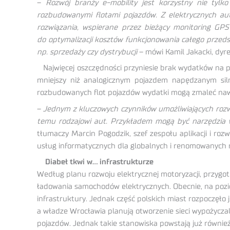
–
Rozwój branży e-mobility jest korzystny nie tyl
rozbudowanymi flotami pojazdów. Z elektrycznych aut
rozwiązania, wspierane przez bieżący monitoring GP
do optymalizacji kosztów funkcjonowania całego przed
np. sprzedaży czy dystrybucji
– mówi Kamil Jakacki, dyre
Najwięcej oszczędności przyniesie brak wydatków na pa
mniejszy niż analogicznym pojazdem napędzanym siln
rozbudowanych flot pojazdów wydatki mogą zmaleć nawet
–
Jednym z kluczowych czynników umożliwiających roz
temu rodzajowi aut. Przykładem mogą być narzędzia ws
tłumaczy Marcin Pogodzik, szef zespołu aplikacji i ro
usług informatycznych dla globalnych i renomowanych 
Diabeł tkwi w… infrastrukturze
Według planu rozwoju elektrycznej motoryzacji, przygo
ładowania samochodów elektrycznych. Obecnie, na pozi
infrastruktury. Jednak część polskich miast rozpoczęło
a władze Wrocławia planują otworzenie sieci wypożycza
pojazdów. Jednak takie stanowiska powstają już równie