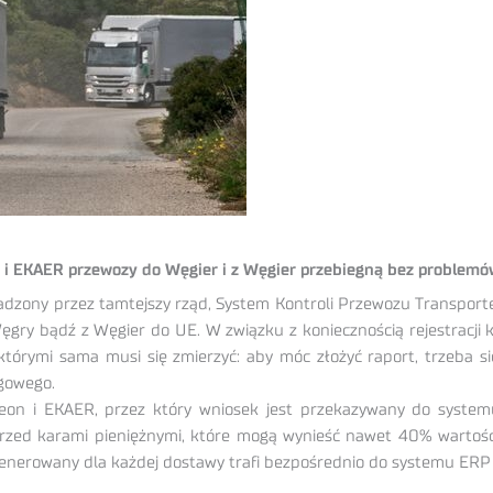
 i EKAER przewozy do Węgier i z Węgier przebiegną bez problemów
adzony przez tamtejszy rząd, System Kontroli Przewozu Transp
y bądź z Węgier do UE. W związku z koniecznością rejestracji każ
 którymi sama musi się zmierzyć: aby móc złożyć raport, trzeba 
gowego.
on i EKAER, przez który wniosek jest przekazywany do system
przed karami pieniężnymi, które mogą wynieść nawet 40% wartoś
enerowany dla każdej dostawy trafi bezpośrednio do systemu ERP 