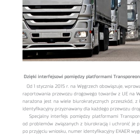
Dzięki interfejsowi pomiędzy platformami Transporeon
Od 1 stycznia 2015 r. na Węgrzech obowiązuje, wprow
raportowania przewozu drogowego towarów z UE na Węgr
narażona jest na wiele biurokratycznych przeszkód, z
identyfikacyjny przyznawany dla każdego przewozu dro
Specjalny interfejs pomiędzy platformami Transpore
od problemów związanych z biurokracją i uchronić je 
po przyjęciu wniosku, numer identyfikacyjny EKAER wyg