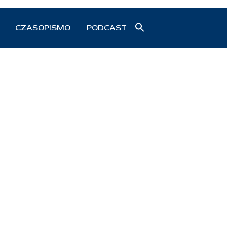
Search
CZASOPISMO
PODCAST
for:
Search Button