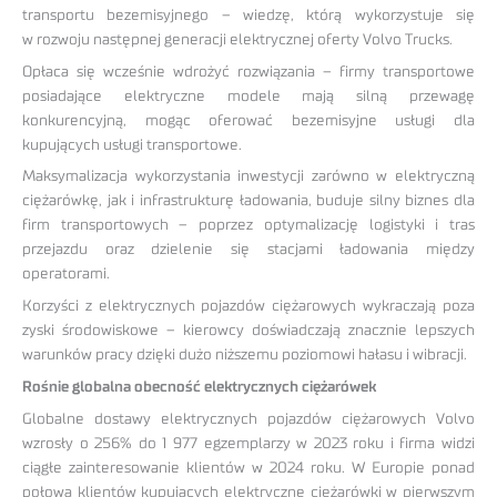
transportu bezemisyjnego – wiedzę, którą wykorzystuje się
w rozwoju następnej generacji elektrycznej oferty Volvo Trucks.
Opłaca się wcześnie wdrożyć rozwiązania – firmy transportowe
posiadające elektryczne modele mają silną przewagę
konkurencyjną, mogąc oferować bezemisyjne usługi dla
kupujących usługi transportowe.
Maksymalizacja wykorzystania inwestycji zarówno w elektryczną
ciężarówkę, jak i infrastrukturę ładowania, buduje silny biznes dla
firm transportowych – poprzez optymalizację logistyki i tras
przejazdu oraz dzielenie się stacjami ładowania między
operatorami.
Korzyści z elektrycznych pojazdów ciężarowych wykraczają poza
zyski środowiskowe – kierowcy doświadczają znacznie lepszych
warunków pracy dzięki dużo niższemu poziomowi hałasu i wibracji.
Rośnie globalna obecność elektrycznych ciężarówek
Globalne dostawy elektrycznych pojazdów ciężarowych Volvo
wzrosły o 256% do 1 977 egzemplarzy w 2023 roku i firma widzi
ciągłe zainteresowanie klientów w 2024 roku. W Europie ponad
połowa klientów kupujących elektryczne ciężarówki w pierwszym