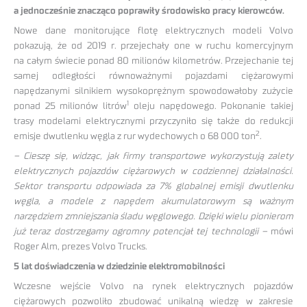
a jednocześnie znacząco poprawiły środowisko pracy kierowców.
Nowe dane monitorujące flotę elektrycznych modeli Volvo
pokazują, że od 2019 r. przejechały one w ruchu komercyjnym
na całym świecie ponad 80 milionów kilometrów. Przejechanie tej
samej odległości równoważnymi pojazdami ciężarowymi
napędzanymi silnikiem wysokoprężnym spowodowałoby zużycie
1
ponad 25 milionów litrów
oleju napędowego. Pokonanie takiej
trasy modelami elektrycznymi przyczyniło się także do redukcji
2
emisje dwutlenku węgla z rur wydechowych o 68 000 ton
.
– Cieszę się, widząc, jak firmy transportowe wykorzystują zalety
elektrycznych pojazdów ciężarowych w codziennej działalności.
Sektor transportu odpowiada za 7% globalnej emisji dwutlenku
węgla, a modele z napędem akumulatorowym są ważnym
narzędziem zmniejszania śladu węglowego. Dzięki wielu pionierom
już teraz dostrzegamy ogromny potencjał tej technologii –
mówi
Roger Alm, prezes Volvo Trucks.
5 lat doświadczenia w dziedzinie elektromobilności
Wczesne wejście Volvo na rynek elektrycznych pojazdów
ciężarowych pozwoliło zbudować unikalną wiedzę w zakresie