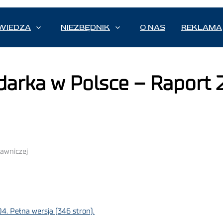
WIEDZA
NIEZBĘDNIK
O NAS
REKLAMA
darka w Polsce – Raport 
awniczej
. Pełna wersja (346 stron).