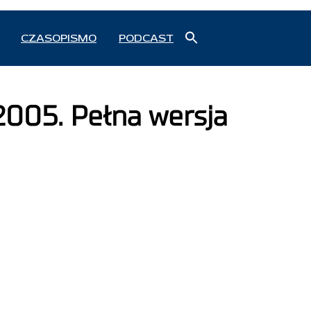
Search
CZASOPISMO
PODCAST
for:
Search Button
2005. Pełna wersja