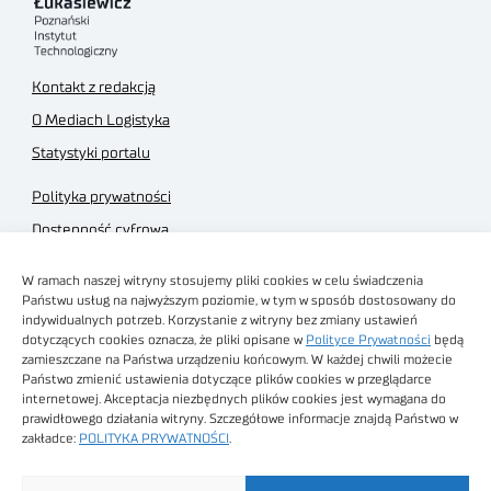
Kontakt z redakcją
O Mediach Logistyka
Statystyki portalu
Polityka prywatności
Dostępność cyfrowa
Regulamin Portalu
W ramach naszej witryny stosujemy pliki cookies w celu świadczenia
Regulamin sklepu
Państwu usług na najwyższym poziomie, w tym w sposób dostosowany do
indywidualnych potrzeb. Korzystanie z witryny bez zmiany ustawień
dotyczących cookies oznacza, że pliki opisane w
Polityce Prywatności
będą
zamieszczane na Państwa urządzeniu końcowym. W każdej chwili możecie
Państwo zmienić ustawienia dotyczące plików cookies w przeglądarce
internetowej. Akceptacja niezbędnych plików cookies jest wymagana do
Obrazy stockowe
prawidłowego działania witryny. Szczegółowe informacje znajdą Państwo w
autorstwa
zakładce:
POLITYKA PRYWATNOŚCI
.
Sieć Badawcza Łukasiewicz - Poznański Instytut