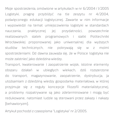
Moje spostrzeżenia, omówione w artykułach w nr 6/2004 i 1/2005
Logistyki, pragnę przybliżyć na tle zeszytu nr 4/2004,
poświęconego edukacji logistycznej. Zawarte w nim informacje
i wypowiedzi na temat umiejscowienia logistyki w standardach
nauczania, praktycznej jej przydatności, powszechnie
realizowanych siatek programowych i siatki Politechniki
Wrocławskiej proponowanej jako uniwersalnej dla wyższych
studiów technicznych, nie pokrywają się w z moimi
spostrzeżeniami. Od dawna zauważa się, że w Polsce logistyka nie
może zaistnieć jako dziedzina wiedzy.
Transport, kwaterowanie i zaopatrzenie wojsk, istotne elementy
obszaru działań w ubiegłych wiekach, dziś rozszerzone
do transport, magazynowanie, zaopatrzenie, dystrybucja, ja
utożsamiam z dziedziną wiedzy gospodarka materiałowa, w której
przyjmuje się z reguły koncepcje filozofii materialistycznej,
a problemy rozpatrywane są jako zdeterminowane i mogą być
redukowane, natomiast ludzie są sterowani przez zakazy i nakazy
(behawioryzm).
Artykuł pochodzi z czasopisma "Logistyka" nr 2/2005.