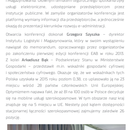
i Magazynowania. Głównym tematem tegorocznego spotkania były
usługi elektroniczne, udostępniane przedsiębiorcom przez
instytucje publiczne. W zamyśle organizatorów konferencja jest
platformą wymiany informacji dla przedsiębiorców, a jednocześnie
okazją do prezentacji kierunków rozwoju e-administracji.
Otwarcia konferencji dokonał
Grzegorz Szyszka
– dyrektor
Instytutu Logistyki i Magazynowania, który w swoim wystąpieniu
nawiązał do memorandum, opracowanego przez organizatorów
po zakończeniu pierwszej edycji konferencji EAB w roku 2013.
Z kolei
Arkadiusz Bąk
– Podsekretarz Stanu w Ministerstwie
Gospodarki – przedstawił m.in. wskaźniki gospodarki cyfrowej
i społeczeństwa cyfrowego. Okazuje się, że we wskaźnikach tych
Polska uzyskała w 2015 roku poziom 0,38, co uplasowało ją na 23
miejscu wśród 28 państw członkowskich Unii Europejskiej.
Optymizmem napawa fakt, że aż 81 na 100 osób w Polsce decyduje
się na mobilne usługi szerokopasmowe. W tym obszarze nasz kraj
znajduje się na 5 miejscu w UE. Niestety pod kątem dostępności
stacjonarnej łączności szerokopasmowej zajmujemy zaledwie 26
pozycję.