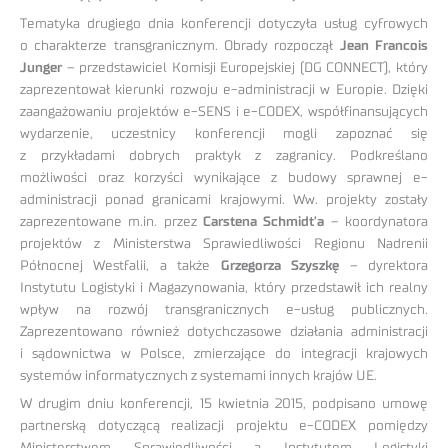
Tematyka drugiego dnia konferencji dotyczyła usług cyfrowych
o charakterze transgranicznym. Obrady rozpoczął
Jean Francois
Junger
– przedstawiciel Komisji Europejskiej (DG CONNECT), który
zaprezentował kierunki rozwoju e-administracji w Europie. Dzięki
zaangażowaniu projektów e-SENS i e-CODEX, współfinansujących
wydarzenie, uczestnicy konferencji mogli zapoznać się
z przykładami dobrych praktyk z zagranicy. Podkreślano
możliwości oraz korzyści wynikające z budowy sprawnej e-
administracji ponad granicami krajowymi. Ww. projekty zostały
zaprezentowane m.in. przez
Carstena Schmidt’a
– koordynatora
projektów z Ministerstwa Sprawiedliwości Regionu Nadrenii
Północnej Westfalii, a także
Grzegorza Szyszkę
– dyrektora
Instytutu Logistyki i Magazynowania, który przedstawił ich realny
wpływ na rozwój transgranicznych e-usług publicznych.
Zaprezentowano również dotychczasowe działania administracji
i sądownictwa w Polsce, zmierzające do integracji krajowych
systemów informatycznych z systemami innych krajów UE.
W drugim dniu konferencji, 15 kwietnia 2015, podpisano umowę
partnerską dotyczącą realizacji projektu e-CODEX pomiędzy