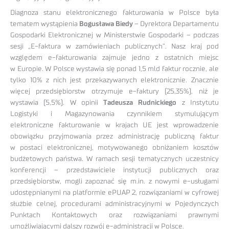
Diagnoza stanu elektronicznego fakturowania w Polsce była
tematem wystąpienia
Bogusława Biedy
– Dyrektora Departamentu
Gospodarki Elektronicznej w Ministerstwie Gospodarki – podczas
sesji „E-faktura w zamówieniach publicznych”. Nasz kraj pod
względem e-fakturowania zajmuje jedno z ostatnich miejsc
w Europie. W Polsce wystawia się ponad 1,5 mld faktur rocznie, ale
tylko 10% z nich jest przekazywanych elektronicznie. Znacznie
więcej przedsiębiorstw otrzymuje e-faktury (25,35%), niż je
wystawia (5,5%). W opinii
Tadeusza Rudnickiego
z Instytutu
Logistyki i Magazynowania czynnikiem stymulującym
elektroniczne fakturowanie w krajach UE jest wprowadzenie
obowiązku przyjmowania przez administrację publiczną faktur
w postaci elektronicznej, motywowanego obniżaniem kosztów
budżetowych państwa. W ramach sesji tematycznych uczestnicy
konferencji – przedstawiciele instytucji publicznych oraz
przedsiębiorstw, mogli zapoznać się m.in. z nowymi e-usługami
udostępnianymi na platformie ePUAP 2, rozwiązaniami w cyfrowej
służbie celnej, procedurami administracyjnymi w Pojedynczych
Punktach Kontaktowych oraz rozwiązaniami prawnymi
umożliwiającymi dalszy rozwój e-administracji w Polsce.