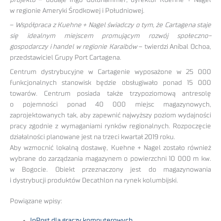
w regionie Ameryki Środkowej i Południowej.
–
Współpraca z Kuehne + Nagel świadczy o tym, że Cartagena staje
się idealnym miejscem promującym rozwój społeczno-
gospodarczy i handel w regionie Karaibów
– twierdzi Aníbal Ochoa,
przedstawiciel Grupy Port Cartagena.
Centrum dystrybucyjne w Cartagenie wyposażone w 25 000
funkcjonalnych stanowisk będzie obsługiwało ponad 15 000
towarów. Centrum posiada także trzypoziomową antresolę
o pojemności ponad 40 000 miejsc magazynowych,
zaprojektowanych tak, aby zapewnić najwyższy poziom wydajności
pracy zgodnie z wymaganiami rynków regionalnych. Rozpoczęcie
działalności planowane jest na trzeci kwartał 2019 roku.
Aby wzmocnić lokalną dostawę, Kuehne + Nagel zostało również
wybrane do zarządzania magazynem o powierzchni 10 000 m kw.
w Bogocie. Obiekt przeznaczony jest do magazynowania
i dystrybucji produktów Decathlon na rynek kolumbijski.
Powiązane wpisy:
InPost dla graczy komputerowych