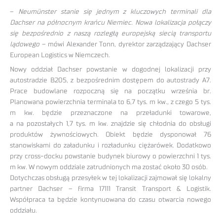
–
Neumünster stanie się jednym z kluczowych terminali dla
Dachser na północnym krańcu Niemiec. Nowa lokalizacja połączy
się bezpośrednio z naszą rozległą europejską siecią transportu
lądowego
– mówi Alexander Tonn, dyrektor zarządzający Dachser
European Logistics w Niemczech.
Nowy oddział Dachser powstanie w dogodnej lokalizacji przy
autostradzie B205, z bezpośrednim dostępem do autostrady A7.
Prace budowlane rozpoczną się na początku września br.
Planowana powierzchnia terminala to 6,7 tys. m kw., z czego 5 tys.
m kw. będzie przeznaczone na przeładunki towarowe,
a na pozostałych 1,7 tys. m kw. znajdzie się chłodnia do obsługi
produktów żywnościowych. Obiekt będzie dysponował 76
stanowiskami do załadunku i rozładunku ciężarówek. Dodatkowo
przy cross-docku powstanie budynek biurowy o powierzchni 1 tys.
m kw. W nowym oddziale zatrudnionych ma zostać około 30 osób.
Dotychczas obsługą przesyłek w tej lokalizacji zajmował się lokalny
partner Dachser – firma 17111 Transit Transport & Logistik.
Współpraca ta będzie kontynuowana do czasu otwarcia nowego
oddziału.