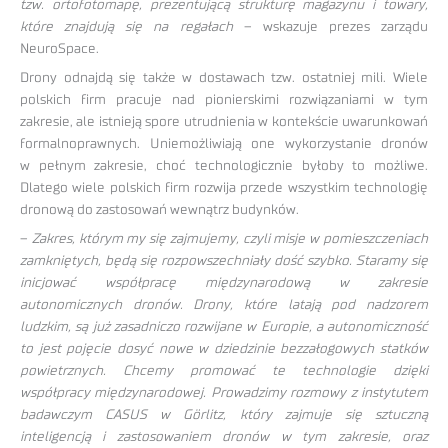
tzw. ortofotomapę, prezentującą strukturę magazynu i towary,
które znajdują się na regałach
– wskazuje prezes zarządu
NeuroSpace.
Drony odnajdą się także w dostawach tzw. ostatniej mili. Wiele
polskich firm pracuje nad pionierskimi rozwiązaniami w tym
zakresie, ale istnieją spore utrudnienia w kontekście uwarunkowań
formalnoprawnych. Uniemożliwiają one wykorzystanie dronów
w pełnym zakresie, choć technologicznie byłoby to możliwe.
Dlatego wiele polskich firm rozwija przede wszystkim technologię
dronową do zastosowań wewnątrz budynków.
–
Zakres, którym my się zajmujemy, czyli misje w pomieszczeniach
zamkniętych, będą się rozpowszechniały dość szybko. Staramy się
inicjować współpracę międzynarodową w zakresie
autonomicznych dronów. Drony, które latają pod nadzorem
ludzkim, są już zasadniczo rozwijane w Europie, a autonomiczność
to jest pojęcie dosyć nowe w dziedzinie bezzałogowych statków
powietrznych. Chcemy promować te technologie dzięki
współpracy międzynarodowej. Prowadzimy rozmowy z instytutem
badawczym CASUS w Görlitz, który zajmuje się sztuczną
inteligencją i zastosowaniem dronów w tym zakresie, oraz