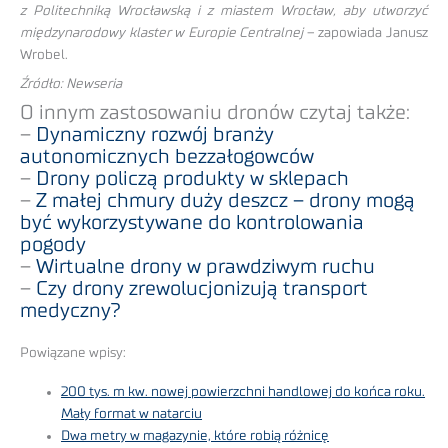
z Politechniką Wrocławską i z miastem Wrocław, aby utworzyć
międzynarodowy klaster w Europie Centralnej
– zapowiada Janusz
Wrobel.
Źródło: Newseria
O innym zastosowaniu dronów czytaj także:
–
Dynamiczny rozwój branży
autonomicznych bezzałogowców
–
Drony policzą produkty w sklepach
–
Z małej chmury duży deszcz – drony mogą
być wykorzystywane do kontrolowania
pogody
–
Wirtualne drony w prawdziwym ruchu
–
Czy drony zrewolucjonizują transport
medyczny?
Powiązane wpisy:
200 tys. m kw. nowej powierzchni handlowej do końca roku.
Mały format w natarciu
Dwa metry w magazynie, które robią różnicę