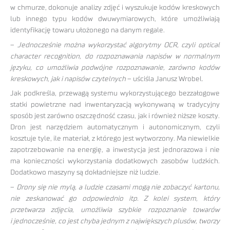
w chmurze, dokonuje analizy zdjęć i wyszukuje kodów kreskowych
lub innego typu kodów dwuwymiarowych, które umożliwiają
identyfikację towaru ułożonego na danym regale.
–
Jednocześnie można wykorzystać algorytmy OCR, czyli optical
character recognition, do rozpoznawania napisów w normalnym
języku, co umożliwia podwójne rozpoznawanie, zarówno kodów
kreskowych, jak i napisów czytelnych
– uściśla Janusz Wrobel.
Jak podkreśla, przewagą systemu wykorzystującego bezzałogowe
statki powietrzne nad inwentaryzacją wykonywaną w tradycyjny
sposób jest zarówno oszczędność czasu, jak i również niższe koszty.
Dron jest narzędziem automatycznym i autonomicznym, czyli
kosztuje tyle, ile materiał, z którego jest wytworzony. Ma niewielkie
zapotrzebowanie na energię, a inwestycja jest jednorazowa i nie
ma konieczności wykorzystania dodatkowych zasobów ludzkich.
Dodatkowo maszyny są dokładniejsze niż ludzie.
–
Drony się nie mylą, a ludzie czasami mogą nie zobaczyć kartonu,
nie zeskanować go odpowiednio itp. Z kolei system, który
przetwarza zdjęcia, umożliwia szybkie rozpoznanie towarów
i jednocześnie, co jest chyba jednym z największych plusów, tworzy