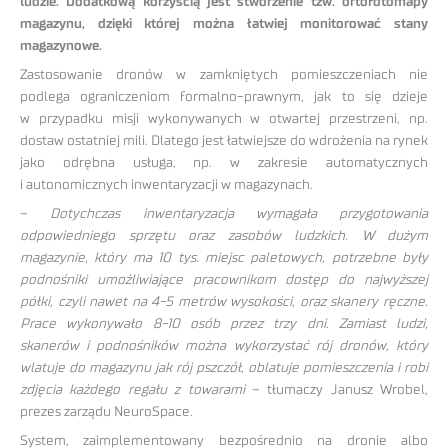
ludzie. Dodatkową korzyścią jest stworzenie tzw. ortofotomapy
magazynu, dzięki której można łatwiej monitorować stany
magazynowe.
Zastosowanie dronów w zamkniętych pomieszczeniach nie
podlega ograniczeniom formalno-prawnym, jak to się dzieje
w przypadku misji wykonywanych w otwartej przestrzeni, np.
dostaw ostatniej mili. Dlatego jest łatwiejsze do wdrożenia na rynek
jako odrębna usługa, np. w zakresie automatycznych
i autonomicznych inwentaryzacji w magazynach.
–
Dotychczas inwentaryzacja wymagała przygotowania
odpowiedniego sprzętu oraz zasobów ludzkich. W dużym
magazynie, który ma 10 tys. miejsc paletowych, potrzebne były
podnośniki umożliwiające pracownikom dostęp do najwyższej
półki, czyli nawet na 4-5 metrów wysokości, oraz skanery ręczne.
Prace wykonywało 8-10 osób przez trzy dni. Zamiast ludzi,
skanerów i podnośników można wykorzystać rój dronów, który
wlatuje do magazynu jak rój pszczół, oblatuje pomieszczenia i robi
zdjęcia każdego regału z towarami
– tłumaczy Janusz Wrobel,
prezes zarządu NeuroSpace.
System, zaimplementowany bezpośrednio na dronie albo