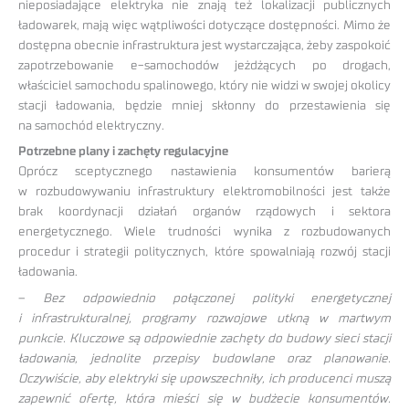
nieposiadające elektryka nie znają też lokalizacji publicznych
ładowarek, mają więc wątpliwości dotyczące dostępności. Mimo że
dostępna obecnie infrastruktura jest wystarczająca, żeby zaspokoić
zapotrzebowanie e-samochodów jeżdżących po drogach,
właściciel samochodu spalinowego, który nie widzi w swojej okolicy
stacji ładowania, będzie mniej skłonny do przestawienia się
na samochód elektryczny.
Potrzebne plany i zachęty regulacyjne
Oprócz sceptycznego nastawienia konsumentów barierą
w rozbudowywaniu infrastruktury elektromobilności jest także
brak koordynacji działań organów rządowych i sektora
energetycznego. Wiele trudności wynika z rozbudowanych
procedur i strategii politycznych, które spowalniają rozwój stacji
ładowania.
–
Bez odpowiednio połączonej polityki energetycznej
i infrastrukturalnej, programy rozwojowe utkną w martwym
punkcie. Kluczowe są odpowiednie zachęty do budowy sieci stacji
ładowania, jednolite przepisy budowlane oraz planowanie.
Oczywiście, aby elektryki się upowszechniły, ich producenci muszą
zapewnić ofertę, która mieści się w budżecie konsumentów.