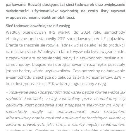
parkowane. Rozwój dostępności sieci ładowarek oraz zwiększanie
świadomości użytkowników wychodzą na czoło listy wyzwań
w upowszechnianiu elektromobilności.
Sieć ładowania ważniejsza niż zasięg
Według przewidywań IHS Markit, do 2024 roku samochody
elektryczne będą stanowiły 20% sprzedawanych w UE pojazdów.
Branża ta znacznie się rozwija, jednak wciąż daleko jej do produkcji
na masową skalę. W ubiegłych latach wyzwania były związane m.in.
z zapewnieniem odpowiedniej mocy i niezawodności zasilania e-
samochodów. Urządzenia i oprogramowanie rozwinięto, pozostały
jednak bariery wśród użytkowników. Czas potrzebny na ładowanie
e-samochodu zniechęca do zakupu aż 37% konsumentów, 32% –
brak dostępności stacji, 31% wskazuje ograniczony zasięg.
–
Rozwijanie sieci i dostępności ładowarek będzie równie ważne jak
szybkość ładowania, zasięg zapewniany przez akumulatory czy
całkowity koszt posiadania auta z napędem elektrycznym. Aby e-
samochody mogły się upowszechniać, poza rozwijaniem
infrastruktury branża musi też edukować potencjalnych klientów,
zarówno prywatnych, jak i firmy, o różnicy między tankowaniem
a ładowaniem. Codzienne użytkowanie pojazdów elektrycznych