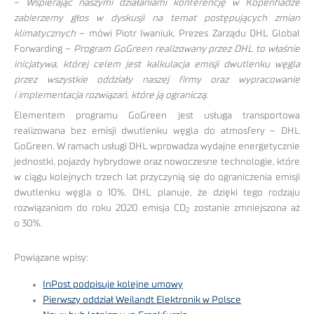
–
Wspierając naszymi działaniami konferencję w Kopenhadze
zabierzemy głos w dyskusji na temat postępujących zmian
klimatycznych
– mówi Piotr Iwaniuk, Prezes Zarządu DHL Global
Forwarding –
Program GoGreen realizowany przez DHL to właśnie
inicjatywa, której celem jest kalkulacja emisji dwutlenku węgla
przez wszystkie oddziały naszej firmy oraz wypracowanie
i implementacja rozwiązań, które ją ograniczą
.
Elementem programu GoGreen jest usługa transportowa
realizowana bez emisji dwutlenku węgla do atmosfery – DHL
GoGreen. W ramach usługi DHL wprowadza wydajne energetycznie
jednostki, pojazdy hybrydowe oraz nowoczesne technologie, które
w ciągu kolejnych trzech lat przyczynią się do ograniczenia emisji
dwutlenku węgla o 10%. DHL planuje, że dzięki tego rodzaju
rozwiązaniom do roku 2020 emisja CO
zostanie zmniejszona aż
2
o 30%.
Powiązane wpisy:
InPost podpisuje kolejne umowy
Pierwszy oddział Weilandt Elektronik w Polsce