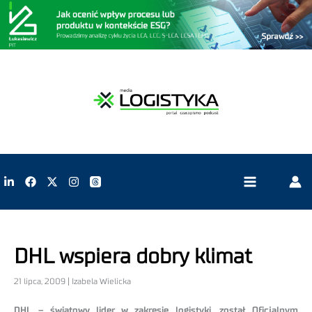
DHL wspiera dobry klimat
21 lipca, 2009 | Izabela Wielicka
DHL – światowy lider w zakresie logistyki, został Oficjalnym