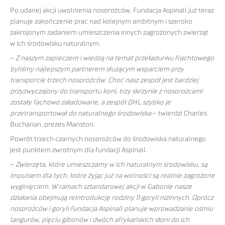
Po udanej akcji uwolnienia nosorożców, Fundacja Aspinall już teraz
planuje zakończenie prac nad kolejnym ambitnym i szeroko
zakrojonym zadaniem umieszczenia innych zagrożonych zwierząt
w ich środowisku naturalnym.
–
Z naszym zapleczem i wiedzą na temat przeładunku frachtowego
byliśmy najlepszym partnerem służącym wsparciem przy
transporcie trzech nosorożców. Choć nasz zespół jest bardziej
przyzwyczajony do transportu koni, trzy skrzynie z nosorożcami
zostały fachowo załadowane, a zespół DHL szybko je
przetransportował do naturalnego środowiska
– twierdzi Charles
Buchanan, prezes Manston.
Powrót trzech czarnych nosorożców do środowiska naturalnego
jest punktem zwrotnym dla fundacji Aspinall.
–
Zwierzęta, które umieszczamy w ich naturalnym środowisku, są
impulsem dla tych, które żyjąc już na wolności są realnie zagrożone
wyginięciem. W ramach sztandarowej akcji w Gabonie nasze
działania obejmują reintrodukcję rodziny 11 goryli nizinnych. Oprócz
nosorożców i goryli fundacja Aspinall planuje wprowadzanie ośmiu
langurów, pięciu gibonów i dwóch afrykańskich słoni do ich