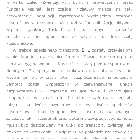
w Parku Dzikich Zwierząt Port Lympne, prowadzonym przez
Fundację Aspinall, jest częścią inicjatywy mającej na celu
przywrócenie populacji zagrożonych wyginięciem czarnych
nosorożców w rezerwacie Mkomazi w Tanzanii. Akcję aktywnie
wspiera organizacja Tusk Trust. Liczba czarnych nosorożców
została znacznie ograniczona ze względu na dużą skalę
kłusownictwa.
W trakcie specjalnego transportu
DHL
zostały przewiezione
samiec Monduli i dwie samice Grumeti i Zawadi, które teraz po raz
pierwszy żyją na wolności. Nosorożce zostały przetransportowane
Boeingiem 757, specjalnie zmodyfikowanym tak, aby zapewnić im
wysoki komfort w czasie lotu i bezpieczeństwo na pokładzie.
Samolot został wyposażony w zaawansowane funkcje
bezpieczeństwa – urządzenia ratujące życie i kontrolujące
temperaturę w czasie lotu. Ponadto, przygotowane zostało
miejsce dla dwóch inżynierów lotnictwa, dwóch opiekunów
nosorożców z Port Lympne, dwóch osób odpowiedzialnych
za załadunek i rozładunek oraz weterynarza-specjalisty. Samolot
musiał być dostosowany nie tylko do transportu zwierząt, ale
również ich wyżywienia i ekwipunku. Na pokładzie znajdowały się