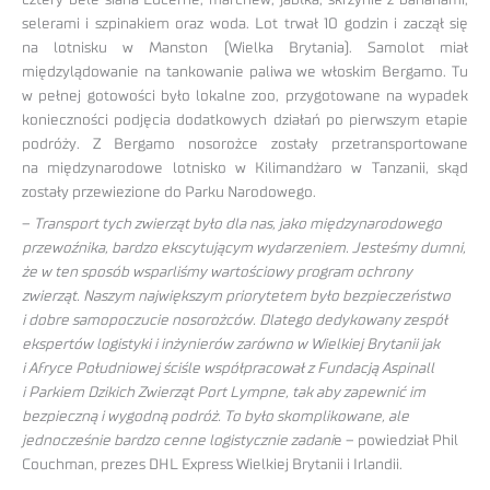
cztery bele siana Lucerne, marchew, jabłka, skrzynie z bananami,
selerami i szpinakiem oraz woda. Lot trwał 10 godzin i zaczął się
na lotnisku w Manston (Wielka Brytania). Samolot miał
międzylądowanie na tankowanie paliwa we włoskim Bergamo. Tu
w pełnej gotowości było lokalne zoo, przygotowane na wypadek
konieczności podjęcia dodatkowych działań po pierwszym etapie
podróży. Z Bergamo nosorożce zostały przetransportowane
na międzynarodowe lotnisko w Kilimandżaro w Tanzanii, skąd
zostały przewiezione do Parku Narodowego.
–
Transport tych zwierząt było dla nas, jako międzynarodowego
przewoźnika, bardzo ekscytującym wydarzeniem. Jesteśmy dumni,
że w ten sposób wsparliśmy wartościowy program ochrony
zwierząt. Naszym największym priorytetem było bezpieczeństwo
i dobre samopoczucie nosorożców. Dlatego dedykowany zespół
ekspertów logistyki i inżynierów zarówno w Wielkiej Brytanii jak
i Afryce Południowej ściśle współpracował z Fundacją Aspinall
i Parkiem Dzikich Zwierząt Port Lympne, tak aby zapewnić im
bezpieczną i wygodną podróż. To było skomplikowane, ale
jednocześnie bardzo cenne logistycznie zadani
e – powiedział Phil
Couchman, prezes DHL Express Wielkiej Brytanii i Irlandii.