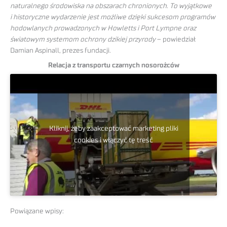
naturalnego środowiska na obszarach chronionych. To wyjątkowe
i historyczne wydarzenie jest możliwe dzięki sukcesom programów
hodowlanych prowadzonych w Howletts i Port Lympne oraz
światowym systemom ochrony dzikiej przyrody
– powiedział
Damian Aspinall, prezes fundacji.
Relacja z transportu czarnych nosorożców
Kliknij, żeby zaakceptować marketing pliki
cookies i włączyć tę treść
Powiązane wpisy: