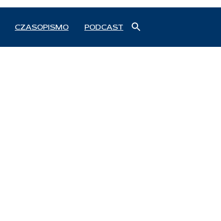
Search
CZASOPISMO
PODCAST
for:
Search Button