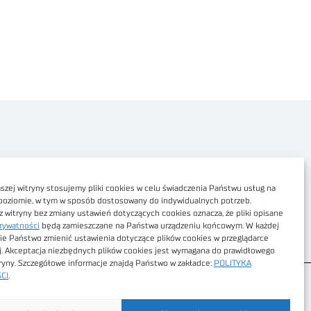
Polityka prywatności
Dostępność cyfrowa
zej witryny stosujemy pliki cookies w celu świadczenia Państwu usług na
poziomie, w tym w sposób dostosowany do indywidualnych potrzeb.
Regulamin Portalu
z witryny bez zmiany ustawień dotyczących cookies oznacza, że pliki opisane
rywatności
będą zamieszczane na Państwa urządzeniu końcowym. W każdej
Regulamin sklepu
ie Państwo zmienić ustawienia dotyczące plików cookies w przeglądarce
j. Akceptacja niezbędnych plików cookies jest wymagana do prawidłowego
tryny. Szczegółowe informacje znajdą Państwo w zakładce:
POLITYKA
CI
.