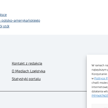
olsce
a polsko-amerykańskiego
j stół
Kontakt z redakcją
W ramach nas
najwyższym 
O Mediach Logistyka
Korzystanie 
w
Polityce P
Statystyki portalu
chwili możec
internetowe
działania wi
PRYWATNOŚ