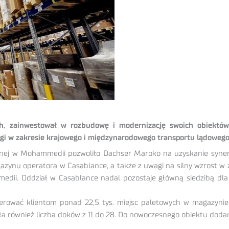
ch, zainwestował w rozbudowę i modernizację swoich obiektó
 w zakresie krajowego i międzynarodowego transportu lądowego, l
ycznej w Mohammedii pozwoliło Dachser Maroko na uzyskanie synerg
zynu operatora w Casablance, a także z uwagi na silny wzrost w 
dii. Oddział w Casablance nadal pozostaje główną siedzibą dla
ać klientom ponad 22,5 tys. miejsc paletowych w magazynie, a
 również liczba doków z 11 do 28. Do nowoczesnego obiektu dodano