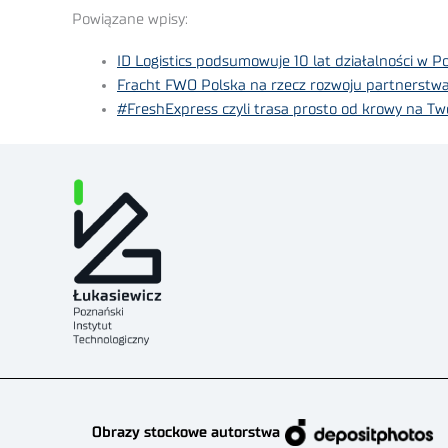
Powiązane wpisy:
ID Logistics podsumowuje 10 lat działalności w P
Fracht FWO Polska na rzecz rozwoju partnerstw
#FreshExpress czyli trasa prosto od krowy na Twó
Obrazy stockowe autorstwa