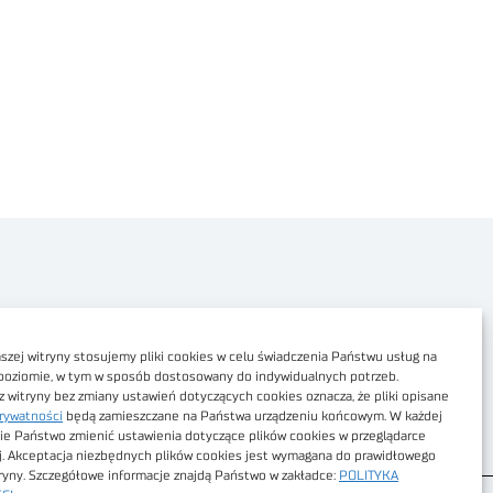
Polityka prywatności
Dostępność cyfrowa
zej witryny stosujemy pliki cookies w celu świadczenia Państwu usług na
poziomie, w tym w sposób dostosowany do indywidualnych potrzeb.
Regulamin Portalu
z witryny bez zmiany ustawień dotyczących cookies oznacza, że pliki opisane
rywatności
będą zamieszczane na Państwa urządzeniu końcowym. W każdej
Regulamin sklepu
ie Państwo zmienić ustawienia dotyczące plików cookies w przeglądarce
j. Akceptacja niezbędnych plików cookies jest wymagana do prawidłowego
tryny. Szczegółowe informacje znajdą Państwo w zakładce:
POLITYKA