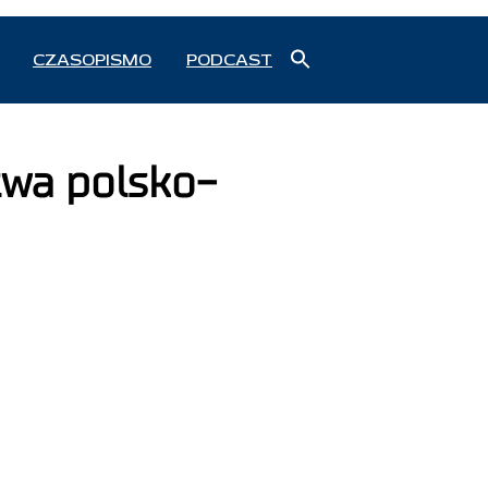
Search
CZASOPISMO
PODCAST
for:
Search Button
twa polsko-