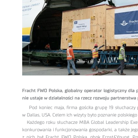
Fracht FWO Polska, globalny operator logistyczny dla
nie ustaje w działalności na rzecz rozwoju partnerstw
Pod koniec maja, firma gościła grupę 19 słuchaczy p
w Dallas, USA. Celem ich wizyty było poznanie polskie
Każdego roku słuchacze MBA Global Leadership Executi
konkurowania i funkcjonowania gospodarki, a także jego 
z nich był Fracht FWO Polska, obok Ernst&Young, Pols