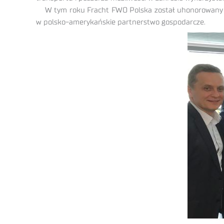
W tym roku Fracht FWO Polska został uhonorowany Na
w polsko-amerykańskie partnerstwo gospodarcze.