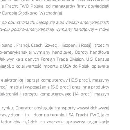
bie Fracht FWO Polska, od managerów firmy dowiedzieli
i w Europie Środkowo-Wschodniej.
u po obu stronach. Cieszę się z odwiedzin amerykańskich
rozwoju polsko-amerykańskiej wymiany handlowej
– mówi
dii, Francji, Czech, Szwecji, Hiszpanii i Rosji) i trzecim
lsko-amerykańskiej wymiany handlowej. Obroty handlowe
k wynika z danych Foreign Trade Division, U.S. Census
ego), z kolei wartość importu z USA do Polski opiewała
lektronikę i sprzęt komputerowy (13,5 proc.), maszyny
roc.), meble i wyposażenie (5,6 proc.) oraz inne produkty
elektroniki i sprzętu komputerowego (14 proc.), maszyn
 rynku. Operator obsługuje transporty wszystkich wyżej
stawy door – to – door na terenie USA. Fracht FWO, jako
ładunków ciężkich, co znacznie upraszcza organizację