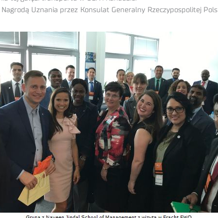
grodą Uznania przez Konsulat Generalny Rzeczypospolitej Polsk