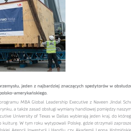
 przemysłu, jeden z najbardziej znaczących spedytorów w obsłudz
a polsko-amerykańskiego.
rogramu MBA Global Leadership Executive z Naveen Jindal Schoo
go rynku, a także zasad obsługi wymiany handlowej pomiędzy naszy
ve University of Texas w Dallas wybierają jeden kraj, do którego
kulturę. W tym roku wytypowali Polskę, gdzie otrzymali zaproszeni
kiej Agencji Inwestycji i Handlu czy Akademii Leona Koźmiński