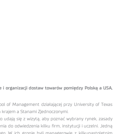
e i organizacji dostaw towarów pomiędzy Polską a USA,
l of Management działającej przy University of Texas
m krajem a Stanami Zjednoczonymi.
 udają się z wizytą, aby poznać wybrany rynek, zasady
a do odwiedzenia kilku firm, instytucji i uczelni. Jedną
ego. W ich gronie byli managerowie z kilkunastoletnim