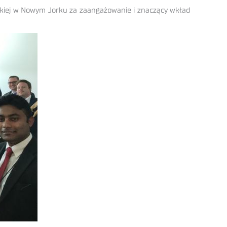
iej w Nowym Jorku za zaangażowanie i znaczący wkład