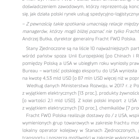
doświadczeniem zawodowym, którzy reprezentują koncer
się, jak działa polski rynek usług spedycyjno-logistyc
–
Z pewnością takie spotkania umacniają relacje między
managerów, którzy mogli bliżej poznać nie tylko Frac
Andrzej Bułka, dyrektor generalny Fracht FWO Polska.
Stany Zjednoczone są na liście 10 najważniejszych partner
wśród państw spoza Unii Europejskiej (po Chinach i R
pomiędzy Polską a USA w ubiegłym roku wyniosły prawi
Bureau – wartość polskiego eksportu do USA wyniosła 7
na kwotę 4,53 mld USD (o 87 mln USD więcej niż w pop
Według danych Ministerstwa Rozwoju, w 2017 r. z Pols
z wyjątkiem elektrycznych (13 proc.), produkty żywnościo
(o wartości 2,1 mld USD). Z kolei polski import z USA
z wyjątkiem elektrycznych (10 proc.), chemikaliów (7 proc
Fracht FWO Polska realizuje dostawy do / z USA, wspie
wymienionych grup towarowych w zakresie frachtu morski
lokalny operator kolejowy w Stanach Zjednoczonych, 
transportu i poszerza możliwości w zakresie wykorzystan