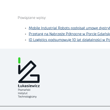
Powiązane wpisy:
Mobile Industrial Robots podpisał umowę dystr
Przetarg na Nabrzeże Północne w Porcie Gdańsk
ID Logistics podsumowuje 10 lat działalności w P