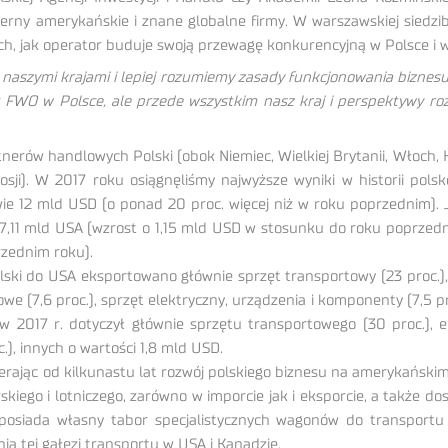
ny amerykańskie i znane globalne firmy. W warszawskiej siedzi
znych, jak operator buduje swoją przewagę konkurencyjną w Polsce 
 naszymi krajami i lepiej rozumiemy zasady funkcjonowania biznes
ht FWO w Polsce, ale przede wszystkim nasz kraj i perspektywy 
ów handlowych Polski (obok Niemiec, Wielkiej Brytanii, Włoch, Holan
osji). W 2017 roku osiągnęliśmy najwyższe wyniki w historii po
e 12 mld USD (o ponad 20 proc. więcej niż w roku poprzednim). Ja
,11 mld USA (wzrost o 1,15 mld USD w stosunku do roku poprzedni
rzednim roku).
ki do USA eksportowano głównie sprzęt transportowy (23 proc.), e
we (7,6 proc.), sprzęt elektryczny, urządzenia i komponenty (7,5 p
 w 2017 r. dotyczył głównie sprzętu transportowego (30 proc.), 
.), innych o wartości 1,8 mld USD.
rając od kilkunastu lat rozwój polskiego biznesu na amerykańskim
ego i lotniczego, zarówno w imporcie jak i eksporcie, a także do
posiada własny tabor specjalistycznych wagonów do transportu 
ia tej gałęzi transportu w USA i Kanadzie.