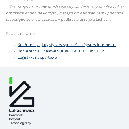
–
Ten program to nowatorska inicjatywa. Jesteśmy przekonani, iż
przyniesie obopólne korzyści, dlatego już dziś planujemy podobne
przedsięwzięcia w przyszłości
– podkreśla Grzegorz Lichocik.
Powiązane wpisy:
Konferencja „Logistyka w sporcie” na żywo w Internecie!
Konferencja Finałowa SUGAR-CASTLE-KASSETTS
Logistyka na sportowo