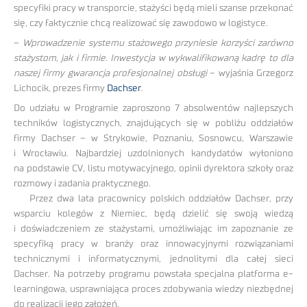
specyfiki pracy w transporcie, stażyści będą mieli szanse przekonać
się, czy faktycznie chcą realizować się zawodowo w logistyce.
–
Wprowadzenie systemu stażowego przyniesie korzyści zarówno
stażystom, jak i firmie. Inwestycja w wykwalifikowaną kadrę to dla
naszej firmy gwarancja profesjonalnej obsługi
– wyjaśnia Grzegorz
Lichocik, prezes firmy
Dachser
.
Do udziału w Programie zaproszono 7 absolwentów najlepszych
techników logistycznych, znajdujących się w pobliżu oddziałów
firmy Dachser – w Strykowie, Poznaniu, Sosnowcu, Warszawie
i Wrocławiu. Najbardziej uzdolnionych kandydatów wyłoniono
na podstawie CV, listu motywacyjnego, opinii dyrektora szkoły oraz
rozmowy i zadania praktycznego.
Przez dwa lata pracownicy polskich oddziałów Dachser, przy
wsparciu kolegów z Niemiec, będą dzielić się swoją wiedzą
i doświadczeniem ze stażystami, umożliwiając im zapoznanie ze
specyfiką pracy w branży oraz innowacyjnymi rozwiązaniami
technicznymi i informatycznymi, jednolitymi dla całej sieci
Dachser. Na potrzeby programu powstała specjalna platforma e-
learningowa, usprawniająca proces zdobywania wiedzy niezbędnej
do realizacji jego założeń.