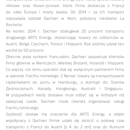
niklowe oraz litowo-jonowe, które firma dostarcza z Francji
do całej Europy i reszty świata. Od 2014 r. za ich transport
odpowiada oddział Dachser w Niort, położony niedaleko La
Rochelle.
Na koniec 2014 r. Dachser obsługiwał 20 procent transportu
drogowego ARTS Energy, dostarczając towary do odbiorców w:
Austrii, Belgii, Czechach, Polsce i Hiszpanii. Rok później udział ten
wzrósł do 50 procent.
Obecnie poza rynkiem francuskim, Dachser zaopatruje klientów
firmy głównie w Niemczech, Wielkiej Brytanii, Holandii i Hiszpanii.
Co więcej, rok temu operator stał się wyłącznym partnerem firmy
w zakresie frachtu morskiego. Z Nersac towary są transportowane
ciężarówkami do portu w Hamburgu, a stamtąd do: Stanów
Zjednoczonych, Kanady, Hongkongu, Australii i Singapuru.
W przypadkach kiedy dostawa musi odbyć się w krótszym niż
zazwyczaj czasie, Dachser może również organizować usługi
frachtu lotniczego.
Szybkość dostaw ma znaczenie dla ARTS Energy, a dzięki
współpracy z Dachser firmie udało się skrócić o połowę czas
transportu z Francji do Austrii (z 4 do 2 dni) oraz do Rumunii