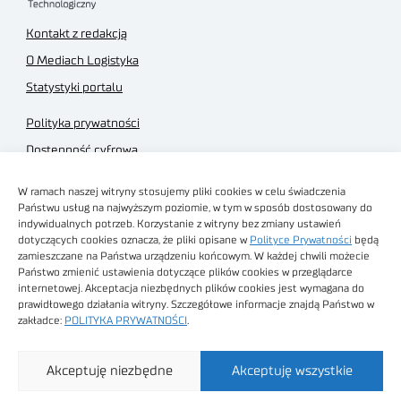
Kontakt z redakcją
O Mediach Logistyka
Statystyki portalu
Polityka prywatności
Dostępność cyfrowa
Regulamin Portalu
W ramach naszej witryny stosujemy pliki cookies w celu świadczenia
Regulamin sklepu
Państwu usług na najwyższym poziomie, w tym w sposób dostosowany do
indywidualnych potrzeb. Korzystanie z witryny bez zmiany ustawień
dotyczących cookies oznacza, że pliki opisane w
Polityce Prywatności
będą
zamieszczane na Państwa urządzeniu końcowym. W każdej chwili możecie
Państwo zmienić ustawienia dotyczące plików cookies w przeglądarce
internetowej. Akceptacja niezbędnych plików cookies jest wymagana do
Obrazy stockowe
prawidłowego działania witryny. Szczegółowe informacje znajdą Państwo w
autorstwa
zakładce:
POLITYKA PRYWATNOŚCI
.
Sieć Badawcza Łukasiewicz - Poznański Instytut
Akceptuję niezbędne
Akceptuję wszystkie
Technologiczny