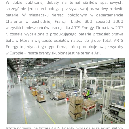
W dobie publicznej debaty na temat silników spalinowych,
szczególnie jedna technologia przeżywa swój prawdziwy rozkwit:
baterie. W miasteczku Nersac, położonym w departamencie
Charente w zachodniej Francji, blisko 300 spośród 3000
wszystkich mieszkańców pracuje dla ARTS Energy. Firma ta w 2013
r. została wydzielona z produkującego baterie przedsiębiorstwa
Saft, w którym większość udziałów należy do grupy Total. ARTS
Energy to jedyna tego typu firma, która produkuje swoje wyroby
w Europie – reszta
branży skupiona jest na terenie Azji.
Istotą pomysłu na biznes ARTS Energy były i dalej są akumulatory