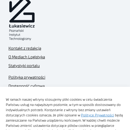
Kontakt z redakcją
O Mediach Logistyka
Statystyki portalu
Polityka prywatności
Dostępność cyfrowa
Regulamin Portalu
W ramach naszej witryny stosujemy pliki cookies w celu świadczenia
Regulamin sklepu
Państwu usług na najwyższym poziomie, w tym w sposób dostosowany do
indywidualnych potrzeb. Korzystanie z witryny bez zmiany ustawień
dotyczących cookies oznacza, że pliki opisane w
Polityce Prywatności
będą
zamieszczane na Państwa urządzeniu końcowym. W każdej chwili możecie
Państwo zmienić ustawienia dotyczące plików cookies w przeglądarce