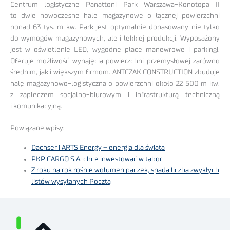
Centrum logistyczne Panattoni Park Warszawa-Konotopa II
to dwie nowoczesne hale magazynowe o łącznej powierzchni
ponad 63 tys. m kw. Park jest optymalnie dopasowany nie tylko
do wymogów magazynowych, ale i lekkiej produkcji. Wyposażony
jest w oświetlenie LED, wygodne place manewrowe i parkingi.
Oferuje możliwość wynajęcia powierzchni przemysłowej zarówno
średnim, jak i większym firmom. ANTCZAK CONSTRUCTION zbuduje
halę magazynowo-logistyczną o powierzchni około 22 500 m kw.
z zapleczem socjalno-biurowym i infrastrukturą techniczną
i komunikacyjną.
Powiązane wpisy:
Dachser i ARTS Energy – energia dla świata
PKP CARGO S.A. chce inwestować w tabor
Z roku na rok rośnie wolumen paczek, spada liczba zwykłych
listów wysyłanych Pocztą