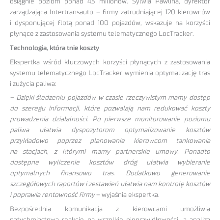
osiągnie poziom ponad 43 milionów. Sylwia Pawlina, dyrektor
zarządzająca Intertransauto – firmy zatrudniającej 120 kierowców
i dysponującej flotą ponad 100 pojazdów, wskazuje na korzyści
płynące z zastosowania systemu telematycznego LocTracker.
Technologia, która tnie koszty
Ekspertka wśród kluczowych korzyści płynących z zastosowania
systemu telematycznego LocTracker wymienia optymalizację tras
i zużycia paliwa:
– Dzięki śledzeniu pojazdów w czasie rzeczywistym mamy dostęp
do szeregu informacji, które pozwalają nam redukować koszty
prowadzenia działalności. Po pierwsze monitorowanie poziomu
paliwa ułatwia dyspozytorom optymalizowanie kosztów
przykładowo poprzez planowanie kierowcom tankowania
na stacjach, z którymi mamy partnerskie umowy. Ponadto
dostępne wyliczenie kosztów dróg ułatwia wybieranie
optymalnych finansowo tras. Dodatkowo generowanie
szczegółowych raportów i zestawień ułatwia nam kontrolę kosztów
i poprawia rentowność firmy
– wyjaśnia ekspertka.
Bezpośrednia komunikacja z kierowcami umożliwia