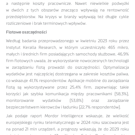
a następnie koszty pracownicze. Nawet niewielkie podwyżki
w dwóch z tych obszarów znacząco wpływają na rentowność
przedsiębiorstw. Na kryzys w branży wpływają też długie cykle
rozliczeniowe i brak terminowych wpływów.
Flotowe oszczędności
Według badania przeprowadzonego w kwietniu 2023 roku przez
Instytut Keralla Research, w którym uczestniczyło 465 mikro,
małych i średnich firm posiadających samochody służbowe, 46,9%
firm flotowych uważa, że wykorzystanie nowoczesnych technologii
w zarządzaniu flotą prowadzi do oszczędności. Optymalizacja
wydatków jest najczęściej dostrzegana w zakresie kosztów paliwa,
co wskazuje 41,1% respondentów. Aplikacje mobilne do zarządzania
flotą są wykorzystywane przez 25,4% firm, zapewniając takie
korzyści jak szybka komunikacja między pracownikami (58,3%),
monitorowanie wydatków (53,8%) oraz zarządzanie
bezpieczeństwem kierowców i ładunku (22,7% respondentów).
Jak podaje raport Mordor Intelligence wskazuje, że wielkość
europejskiego rynku telematycznego w 2024 roku szacowana jest
na ponad 21 mln urządzeń, a prognozy wskazują, że do 2029 roku