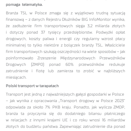
pomaga telematyka.
Branża TSL w Polsce zmaga się z wyjątkowo trudną sytuacją
finansową – z danych Rejestru Dłużników BIG InfoMonitor wynika,
że zadłużenie firm transportowych sięga 3,2 miliarda złotych
i dotyczy ponad 37 tysięcy przedsiębiorstw. Podwyżki opłat
drogowych, koszty paliwa i energii czy regularny wzrost płacy
minimalnej to tylko niektóre z bolączek branży TSL. Właściciele
firm transportowych szukają oszczędności na wiele sposobów – jak
poinformowało Zrzeszenie Międzynarodowych Przewoźników
Drogowych (ZMPD) ponad 60% przewoźników redukuje
zatrudnienie i flotę lub zamierza to zrobić w najbliższych
miesiącach.
Polski transport w tarapatach
Transport jest jedną z najważniejszych gałęzi gospodarki w Polsce
– jak wynika z opracowania „Transport drogowy w Polsce 2023”
odpowiada za około 7% PKB kraju. Ponadto, jak wylicza ZMDP,
branża ta przyczynia się do dodatniego bilansu płatniczego
w relacjach z innymi krajami UE i co roku wnosi 16 miliardów
złotych do budżetu państwa. Zapewniając zatrudnienie dla ponad