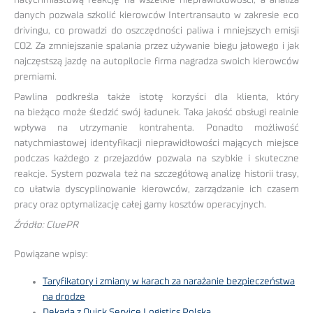
natychmiastową reakcję na wszelkie nieprawidłowości, a analiza
danych pozwala szkolić kierowców Intertransauto w zakresie eco
drivingu, co prowadzi do oszczędności paliwa i mniejszych emisji
CO2. Za zmniejszanie spalania przez używanie biegu jałowego i jak
najczęstszą jazdę na autopilocie firma nagradza swoich kierowców
premiami.
Pawlina podkreśla także istotę korzyści dla klienta, który
na bieżąco może śledzić swój ładunek. Taka jakość obsługi realnie
wpływa na utrzymanie kontrahenta. Ponadto możliwość
natychmiastowej identyfikacji nieprawidłowości mających miejsce
podczas każdego z przejazdów pozwala na szybkie i skuteczne
reakcje. System pozwala też na szczegółową analizę historii trasy,
co ułatwia dyscyplinowanie kierowców, zarządzanie ich czasem
pracy oraz optymalizację całej gamy kosztów operacyjnych.
Źródło: CluePR
Powiązane wpisy:
Taryfikatory i zmiany w karach za narażanie bezpieczeństwa
na drodze
Dekada z Quick Service Logistics Polska