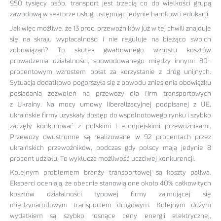
950 tysięcy osób, transport jest trzecią co do wielkości grupą
zawodową w sektorze usług, ustępując jedynie handlowi i edukacji.
Jak więc możliwe, że 13 proc. przewoźników już w tej chwili znajduje
się na skraju wypłacalności i nie reguluje na bieżąco swoich
zobowiązań? To skutek gwałtownego wzrostu kosztów
prowadzenia działalności, spowodowanego między innymi 80-
procentowym wzrostem opłat za korzystanie z dróg unijnych.
Sytuacja dodatkowo pogorszyła się z powodu zniesienia obowiązku
posiadania zezwoleń na przewozy dla firm transportowych
z Ukrainy. Na mocy umowy liberalizacyjnej podpisanej z UE,
ukraińskie firmy uzyskały dostęp do wspólnotowego rynku i szybko
zaczęły konkurować z polskimi i europejskimi przewoźnikami.
Przewozy dwustronne są realizowane w 92 procentach przez
ukraińskich przewoźników, podczas gdy polscy mają jedynie 8
procent udziału. To wyklucza możliwość uczciwej konkurencji.
Kolejnym problemem branży transportowej są koszty paliwa.
Eksperci oceniają, że obecnie stanowią one około 40% całkowitych
kosztów działalności typowej firmy zajmującej się
międzynarodowym transportem drogowym. Kolejnym dużym
wydatkiem są szybko rosnące ceny energii elektrycznej,