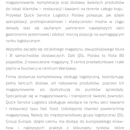
magazynowanie, kompletacja oraz dostawy świeżych produktów
do lokali klientów – restauracji i kawiarni na terenie całego kraju.
Przykład Quick Service Logistics Polska pokazuje, jak dzięki
specjalizacji, profesjonalizmowi i elastyczności można w ciągu
dekady stać się zaufanym partnerem największych sieci
gastronomii systemowej i zdobyć mocną pozycję na wymagającym
rynku logistycznym.
Wszystko zaczęło się od jednego magazynu, dwupokojowego biura
i 31 samochodów dostawczych. Dziś QSL Polska to flota 80
pojazdów, 2 nowoczesne magazyny, 3 centra przeładunkowe i całe
piętro w biurowcu w centrum Warszawy.
Firma dostarcza kompleksową obsługę logistyczną, koordynując
pełny łańcuch dostaw, od nabywania produktów, poprzez ich
magazynowanie, po dystrybucję do punktów sprzedaży.
Specjalizuje się w magazynowaniu i transporcie świeżej żywności.
Quick Service Logistics obsługuje wiodące na rynku sieci kawiarni
i restauracji typu fast food. Udostępnia również powierzchnię
magazynową. Należy do międzynarodowej grupy logistycznej QSL
Group Europe, dzięki czemu ma dostęp do europejskiego know-
how i najlepszych praktyk z kilkunastu rynków, które