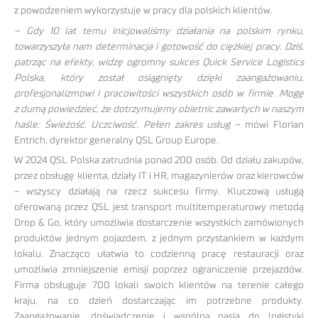
z powodzeniem wykorzystuje w pracy dla polskich klientów.
–
Gdy 10 lat temu inicjowaliśmy działania na polskim rynku,
towarzyszyła nam determinacja i gotowość do ciężkiej pracy. Dziś,
patrząc na efekty, widzę ogromny sukces Quick Service Logistics
Polska, który został osiągnięty dzięki zaangażowaniu,
profesjonalizmowi i pracowitości wszystkich osób w firmie. Mogę
z dumą powiedzieć, że dotrzymujemy obietnic zawartych w naszym
haśle: Świeżość. Uczciwość. Pełen zakres usług
– mówi Florian
Entrich, dyrektor generalny QSL Group Europe.
W 2024 QSL Polska zatrudnia ponad 200 osób. Od działu zakupów,
przez obsługę klienta, działy IT i HR, magazynierów oraz kierowców
– wszyscy działają na rzecz sukcesu firmy. Kluczową usługą
oferowaną przez QSL jest transport multitemperaturowy metodą
Drop & Go, który umożliwia dostarczenie wszystkich zamówionych
produktów jednym pojazdem, z jednym przystankiem w każdym
lokalu. Znacząco ułatwia to codzienną pracę restauracji oraz
umożliwia zmniejszenie emisji poprzez ograniczenie przejazdów.
Firma obsługuje 700 lokali swoich klientów na terenie całego
kraju, na co dzień dostarczając im potrzebne produkty.
Zaangażowanie, doświadczenie i wspólna pasja do logistyki