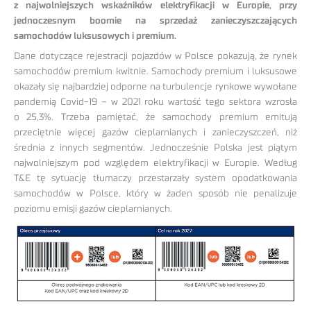
z najwolniejszych wskaźników elektryfikacji w Europie, przy
jednoczesnym boomie na sprzedaż zanieczyszczających
samochodów luksusowych i premium.
Dane dotyczące rejestracji pojazdów w Polsce pokazują, że rynek
samochodów premium kwitnie. Samochody premium i luksusowe
okazały się najbardziej odporne na turbulencje rynkowe wywołane
pandemią Covid-19 – w 2021 roku wartość tego sektora wzrosła
o 25,3%. Trzeba pamiętać, że samochody premium emitują
przeciętnie więcej gazów cieplarnianych i zanieczyszczeń, niż
średnia z innych segmentów. Jednocześnie Polska jest piątym
najwolniejszym pod względem elektryfikacji w Europie. Według
T&E tę sytuację tłumaczy przestarzały system opodatkowania
samochodów w Polsce, który w żaden sposób nie penalizuje
poziomu emisji gazów cieplarnianych.