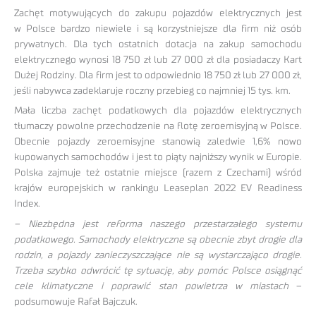
Zachęt motywujących do zakupu pojazdów elektrycznych jest
w Polsce bardzo niewiele i są korzystniejsze dla firm niż osób
prywatnych. Dla tych ostatnich dotacja na zakup samochodu
elektrycznego wynosi 18 750 zł lub 27 000 zł dla posiadaczy Kart
Dużej Rodziny. Dla firm jest to odpowiednio 18 750 zł lub 27 000 zł,
jeśli nabywca zadeklaruje roczny przebieg co najmniej 15 tys. km.
Mała liczba zachęt podatkowych dla pojazdów elektrycznych
tłumaczy powolne przechodzenie na flotę zeroemisyjną w Polsce.
Obecnie pojazdy zeroemisyjne stanowią zaledwie 1,6% nowo
kupowanych samochodów i jest to piąty najniższy wynik w Europie.
Polska zajmuje też ostatnie miejsce (razem z Czechami) wśród
krajów europejskich w rankingu Leaseplan 2022 EV Readiness
Index.
– Niezbędna jest reforma naszego przestarzałego systemu
podatkowego. Samochody elektryczne są obecnie zbyt drogie dla
rodzin, a pojazdy zanieczyszczające nie są wystarczająco drogie.
Trzeba szybko odwrócić tę sytuację, aby pomóc Polsce osiągnąć
cele klimatyczne i poprawić stan powietrza w miastach
–
podsumowuje Rafał Bajczuk.