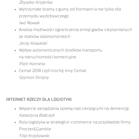
Zbyszko Krojenka
Wytrzymałe bramy z gumy od Hormann’a nie tylko dla
przemysłu wydobywczego
Iwo Nowak
Analiza możliwości ograniczenia emisji gazów cieplarnianych
ze statków dalekomorskich
Jerzy Kowalski
Wpływ autonomicznych środków transportu
na nieruchomości komercyjne
Piotr Korneta
Cemat 2018 czyli trochę inny Cemat
Szymon Strojny
INTERNET RZECZY DLA LOGISTYKI
Wsparcie zarządzania opieką nad cierpiącymi na demencję
Katarzyna Białczyk
Rola logistyka w strategii e-commerce na przykładzie firmy
Procter&Gamble
Filip Krzykowski