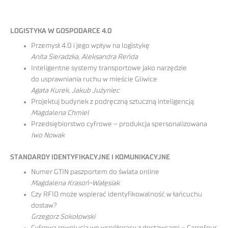
LOGISTYKA W GOSPODARCE 4.0
Przemysł 4.0 i jego wpływ na logistykę
Anita Sieradzka, Aleksandra Reńda
Inteligentne systemy transportowe jako narzędzie
do usprawniania ruchu w mieście Gliwice
Agata Kurek, Jakub Jużyniec
Projektuj budynek z podręczną sztuczną inteligencją
Magdalena Chmiel
Przedsiębiorstwo cyfrowe – produkcja spersonalizowana
Iwo Nowak
STANDARDY IDENTYFIKACYJNE I KOMUNIKACYJNE
Numer GTIN paszportem do świata online
Magdalena Krasoń-Wałęsiak
Czy RFID może wspierać identyfikowalność w łańcuchu
dostaw?
Grzegorz Sokołowski
Cyfrowa rewolucja we współpracy z dostawcami – Carrefour