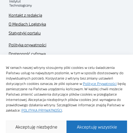
Kontakt z redakcją
O Mediach Logistyka
Statystyki portalu
Polityka prywatności
Dostępność cyfrowa
Regulamin Portalu
W ramach naszej witryny stosujemy pliki cookies w celu świadczenia
Regulamin sklepu
Państwu usług na najwyższym poziomie, w tym w sposób dostosowany do
indywidualnych potrzeb. Korzystanie z witryny bez zmiany ustawień
dotyczących cookies oznacza, że pliki opisane w
Polityce Prywatności
będą
zamieszczane na Państwa urządzeniu końcowym. W każdej chwili możecie
Państwo zmienić ustawienia dotyczące plików cookies w przeglądarce
internetowej. Akceptacja niezbędnych plików cookies jest wymagana do
Obrazy stockowe
prawidłowego działania witryny. Szczegółowe informacje znajdą Państwo w
autorstwa
zakładce:
POLITYKA PRYWATNOŚCI
.
Sieć Badawcza Łukasiewicz - Poznański Instytut
Akceptuję niezbędne
Akceptuję wszystkie
Technologiczny