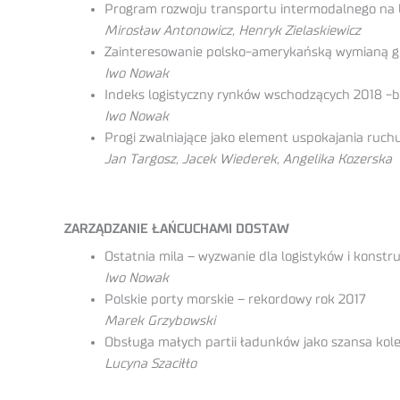
Program rozwoju transportu intermodalnego na
Mirosław Antonowicz, Henryk Zielaskiewicz
Zainteresowanie polsko-amerykańską wymianą gos
Iwo Nowak
Indeks logistyczny rynków wschodzących 2018 -ba
Iwo Nowak
Progi zwalniające jako element uspokajania ruch
Jan Targosz, Jacek Wiederek, Angelika Kozerska
ZARZĄDZANIE ŁAŃCUCHAMI DOSTAW
Ostatnia mila – wyzwanie dla logistyków i konstr
Iwo Nowak
Polskie porty morskie – rekordowy rok 2017
Marek Grzybowski
Obsługa małych partii ładunków jako szansa kol
Lucyna Szaciłło