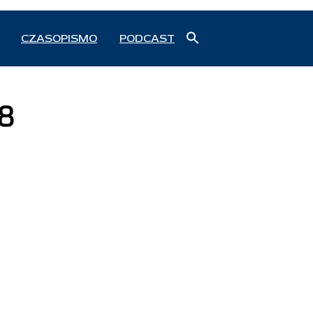
Search
CZASOPISMO
PODCAST
for:
Search Button
18