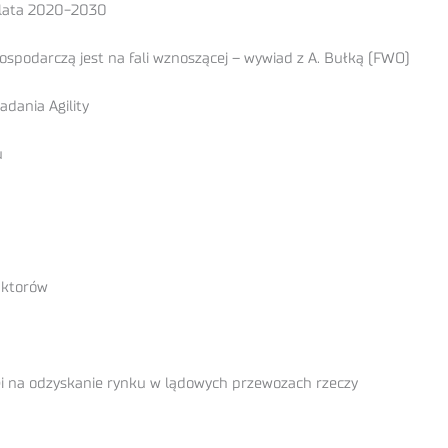
 lata 2020-2030
podarczą jest na fali wznoszącej – wywiad z A. Bułką (FWO)
dania Agility
u
uktorów
ei na odzyskanie rynku w lądowych przewozach rzeczy