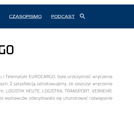
Search
CZASOPISMO
PODCAST
for:
Search Button
RGO
tu i Telematyki EUROCARGO, była uroczystość wręczenia
znych. Z satysfakcją odnotowujemy, że zaszczyt wręczenia
opism: LOGISTIK HEUTE, LOGISTRA, TRANSPORT, VERKEHR,
z wystawców zdecydowało się uhonorować rozwiązanie