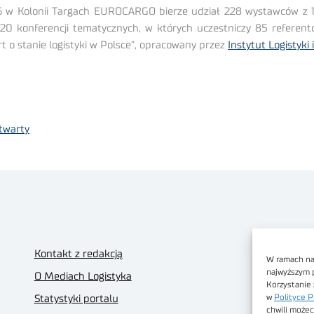
 w Kolonii Targach EUROCARGO bierze udział 228 wystawców z 14
20 konferencji tematycznych, w których uczestniczy 85 referentó
t o stanie logistyki w Polsce”, opracowany przez
Instytut Logistyk
twarty
Kontakt z redakcją
W ramach nas
najwyższym 
O Mediach Logistyka
Korzystanie 
w
Polityce P
Statystyki portalu
chwili możec