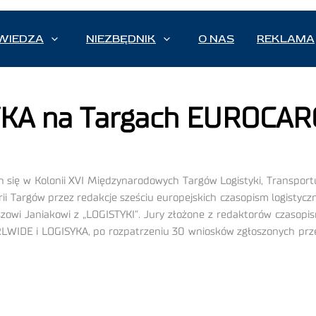
WIEDZA
NIEZBĘDNIK
O NAS
REKLAMA
YKA na Targach EUROCA
się w Kolonii XVI Międzynarodowych Targów Logistyki, Transpor
rii Targów przez redakcje sześciu europejskich czasopism logistyc
szowi Janiakowi z „LOGISTYKI”. Jury złożone z redaktorów czas
E i LOGISYKA, po rozpatrzeniu 30 wniosków zgłoszonych prze