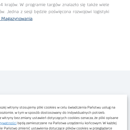
 krajów. W programie targów znalazło się także wiele
w. Jedna z sesji będzie poświęcona rozwojowi logistyki
i i Magazynowania
.
Polityka prywatności
Dostępność cyfrowa
zej witryny stosujemy pliki cookies w celu świadczenia Państwu usług na
poziomie, w tym w sposób dostosowany do indywidualnych potrzeb.
Regulamin Portalu
z witryny bez zmiany ustawień dotyczących cookies oznacza, że pliki opisane
rywatności
będą zamieszczane na Państwa urządzeniu końcowym. W każdej
Regulamin sklepu
ie Państwo zmienić ustawienia dotyczące plików cookies w przeglądarce