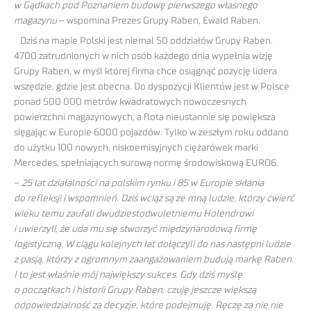
w Gądkach pod Poznaniem budowę pierwszego własnego
magazynu
– wspomina Prezes Grupy Raben, Ewald Raben.
Dziś na mapie Polski jest niemal 50 oddziałów Grupy Raben.
4700 zatrudnionych w nich osób każdego dnia wypełnia wizję
Grupy Raben, w myśl której firma chce osiągnąć pozycję lidera
wszędzie, gdzie jest obecna. Do dyspozycji Klientów jest w Polsce
ponad 500 000 metrów kwadratowych nowoczesnych
powierzchni magazynowych, a flota nieustannie się powiększa
sięgając w Europie 6000 pojazdów. Tylko w zeszłym roku oddano
do użytku 100 nowych, niskoemisyjnych ciężarówek marki
Mercedes, spełniających surową normę środowiskową EURO6.
–
25 lat działalności na polskim rynku i 85 w Europie skłania
do refleksji i wspomnień. Dziś wciąż są ze mną ludzie, którzy ćwierć
wieku temu zaufali dwudziestodwuletniemu Holendrowi
i uwierzyli, że uda mu się stworzyć międzynarodową firmę
logistyczną. W ciągu kolejnych lat dołączyli do nas następni ludzie
z pasją, którzy z ogromnym zaangażowaniem budują markę Raben.
I to jest właśnie mój największy sukces. Gdy dziś myślę
o początkach i historii Grupy Raben, czuję jeszcze większą
odpowiedzialność za decyzje, które podejmuję. Ręczę za nie nie