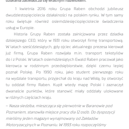
działania zaświadcza się własnym nazwiskiem.
1 kwietnia 2016 roku Grupa Raben obchodzi jubileusz
dwudziestopięciolecia działalności na polskim rynku. W tym samy
roku świętuje również osiemdziesięciopięciolecie świadczenia
usług w Europie.
Historia Grupy Raben została zainicjowana przez dziadka
dzisiejszego CEO, który w 1931 roku otworzył firmę transportową.
W latach sześćdziesiątych, gdy ojciec aktualnego prezesa kierował
już firmą, Grupa Raben rozwijała m.in. transport tekstyliów
do i z Polski. W latach osiemdziesiątych Ewald Raben pracował jako
kierowca w rodzinnym przedsiębiorstwie, dzięki czemu lepiej
poznał Polskę. Po 1990 roku, jako student pierwszego roku
na wydziale transportu, przyjechał do kraju nad Wisłą, by otworzyć
tu oddział firmy Raben. Kupił wtedy mapę Polski i zaznaczył
dwanaście punktów, które stanowić miały oddziały ulokowane
w różnych częściach kraju.
–
Nasza siedziba, mieszcząca się pierwotnie w Baranowie pod
Poznaniem, stanowiła miejsce pracy dla 12 osób. Do dyspozycji
mieliśmy jeden magazyn wynajmowany od Zakładów
Motoryzacyjnych w Poznaniu. W 1993 roku rozpoczęliśmy