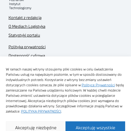
Kontakt z redakcją
O Mediach Logistyka
Statystyki portalu
Polityka prywatności
Dostępność cyfrowa
Regulamin Portalu
W ramach naszej witryny stosujemy pliki cookies w celu świadczenia
Regulamin sklepu
Państwu usług na najwyższym poziomie, w tym w sposób dostosowany do
indywidualnych potrzeb. Korzystanie z witryny bez zmiany ustawień
dotyczących cookies oznacza, że pliki opisane w
Polityce Prywatności
będą
zamieszczane na Państwa urządzeniu końcowym. W każdej chwili możecie
Państwo zmienić ustawienia dotyczące plików cookies w przeglądarce
internetowej. Akceptacja niezbędnych plików cookies jest wymagana do
Obrazy stockowe
prawidłowego działania witryny. Szczegółowe informacje znajdą Państwo w
autorstwa
zakładce:
POLITYKA PRYWATNOŚCI
.
Sieć Badawcza Łukasiewicz - Poznański Instytut
Akceptuję niezbędne
Akceptuję wszystkie
Technologiczny