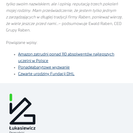
tylko swoim nazwiskiem, ale i opinią, reputacją trzech pokoleń
mojej rodziny. Mam przeświadczenie, że jestem tylko jednym
z zarządzających w długiej tradycji firmy Raben, ponieważ wierzę,
że wiele jeszcze przed nami…
– podsumowuje Ewald Raben, CEO
Grupy Raben.
Powiązane wpisy:
Amazon zatrudni ponad 110 absolwentów najlepszych
uczelni w Polsce
Ponadgabarytowe wyzwanie
Czwarte urodziny Fundacji DHL