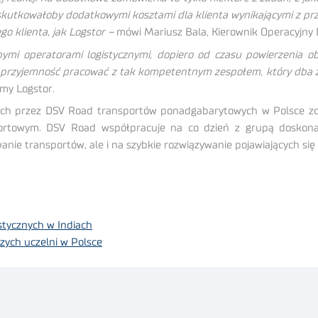
skutkowałoby dodatkowymi kosztami dla klienta wynikającymi z pr
 klienta, jak Logstor –
mówi Mariusz Bala, Kierownik Operacyjny 
ymi operatorami logistycznymi, dopiero od czasu powierzenia 
a przyjemność pracować z tak kompetentnym zespołem, który dba za
rmy Logstor.
nych przez DSV Road transportów ponadgabarytowych w Polsce zd
ortowym. DSV Road współpracuje na co dzień z grupą doskonal
wanie transportów, ale i na szybkie rozwiązywanie pojawiających s
istycznych w Indiach
zych uczelni w Polsce