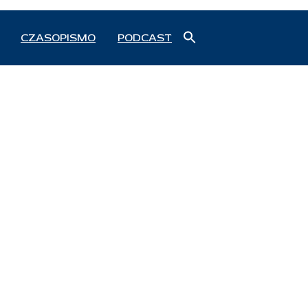
Search
CZASOPISMO
PODCAST
for:
Search Button