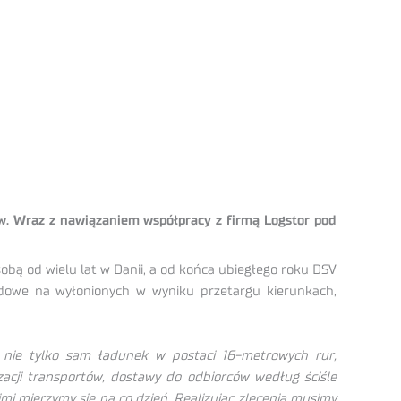
ów. Wraz z nawiązaniem współpracy z firmą Logstor pod
bą od wielu lat w Danii, a od końca ubiegłego roku DSV
rdowe na wyłonionych w wyniku przetargu kierunkach,
 nie tylko sam ładunek w postaci 16-metrowych rur,
zacji transportów, dostawy do odbiorców według ściśle
mi mierzymy się na co dzień. Realizując zlecenia musimy