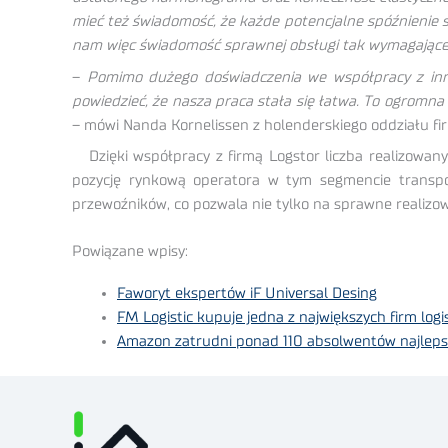
mieć też świadomość, że każde potencjalne spóźnienie 
nam więc świadomość sprawnej obsługi tak wymagającego
–
Pomimo dużego doświadczenia we współpracy z inn
powiedzieć, że nasza praca stała się łatwa. To ogromn
– mówi Nanda Kornelissen z holenderskiego oddziału fi
Dzięki współpracy z firmą Logstor liczba realizowa
pozycję rynkową operatora w tym segmencie transp
przewoźników, co pozwala nie tylko na sprawne realizo
Powiązane wpisy:
Faworyt ekspertów iF Universal Desing
FM Logistic kupuje jedna z największych firm log
Amazon zatrudni ponad 110 absolwentów najleps