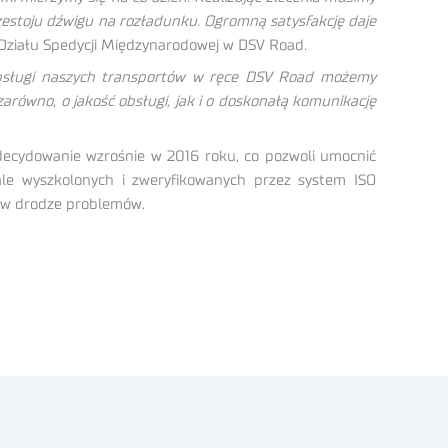
zestoju dźwigu na rozładunku. Ogromną satysfakcję daje
Działu Spedycji Międzynarodowej w DSV Road.
obsługi naszych transportów w ręce DSV Road możemy
równo, o jakość obsługi, jak i o doskonałą komunikację
ecydowanie wzrośnie w 2016 roku, co pozwoli umocnić
e wyszkolonych i zweryfikowanych przez system ISO
ię w drodze problemów.