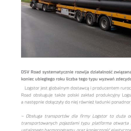
DSV Road systematycznie rozwija działalność związaną
koniec ubiegłego roku liczba tego typu wyzwań zdecyd
Logstor jest globalnym dostawcą i producentem ruroci
Road obsługuje także polski zakład produkcyjny Log
a następnie dołączyły do niej również ładunki ponadn
– Obsługa transportów dla firmy Logstor to duża o
transportowanych pojazdami typu platforma otwarta ro
ustalonego harmonogramu oraz konieczność elastycznej r