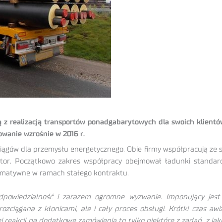
 z realizacją transportów ponadgabarytowych dla swoich klient
owanie wzrośnie w 2016 r.
ągów dla przemysłu energetycznego. Obie firmy współpracują ze so
stor. Początkowo zakres współpracy obejmował ładunki standa
ormatywne w ramach stałego kontraktu.
dpowiedzialność i zarazem ogromne wyzwanie. Imponujący jest
zciągana z kłonicami, ale i cały proces obsługi. Krótki czas awi
eakcji na dodatkowe zamówienia to tylko niektóre z zadań, z jaki