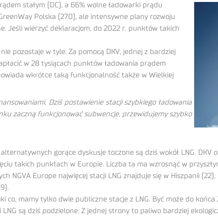
prądem stałym (DC), a 66% wolne ładowarki prądu
GreenWay Polska (270), ale intensywne plany rozwoju
. Jeśli wierzyć deklaracjom, do 2022 r. punktów takich
ie pozostaje w tyle. Za pomocą DKV, jednej z bardziej
zapłacić w 28 tysiącach punktów ładowania prądem
 zapowiada wkrótce taką funkcjonalność także w Wielkiej
inansowaniami. Dziś postawienie stacji szybkiego ładowania
 rynku zaczną funkcjonować subwencje, przewidujemy szybko
alternatywnych gorące dyskusje toczone są dziś wokół LNG. DKV of
ięciu takich punktach w Europie. Liczba ta ma wzrosnąć w przyszł
h NGVA Europe najwięcej stacji LNG znajduje się w Hiszpanii (22), Ho
9).
ki co, mamy tylko dwie publiczne stacje z LNG. Być może do końca 
 LNG są dziś podzielone. Z jednej strony to paliwo bardziej ekologic