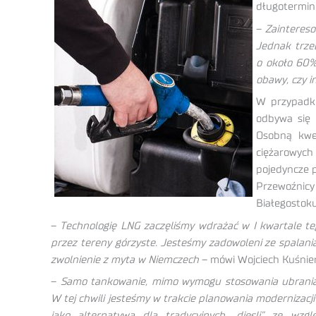
długotermino
–
Zainteres
Jednak trze
o około 60%
obawy, czy i
W przypadku
odbywa się 
Osobną kwes
ciężarowych 
pojedyncze p
Przewoźnicy
Białegostoku
–
Technologię LNG zaczęliśmy wdrażać w I kwartale te
przez tereny górzyste. Jesteśmy zadowoleni ze spalani
zwolnienie z myta w Niemczech
– mówi Wojciech Kuśnier
–
Samo tankowanie, mimo wymogu stosowania ubrania o
W tej chwili jesteśmy w trakcie planowania modernizacj
jako alternatywa dla tradycyjnych „diesli” ze wzgl