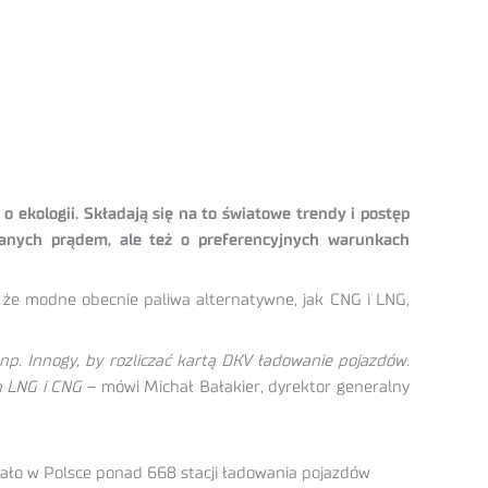
o ekologii. Składają się na to światowe trendy i postęp
ilanych prądem, ale też o preferencyjnych warunkach
, że modne obecnie paliwa alternatywne, jak CNG i LNG,
np. Innogy, by rozliczać kartą DKV ładowanie pojazdów.
h LNG i CNG
– mówi Michał Bałakier, dyrektor generalny
ałało w Polsce ponad 668 stacji ładowania pojazdów