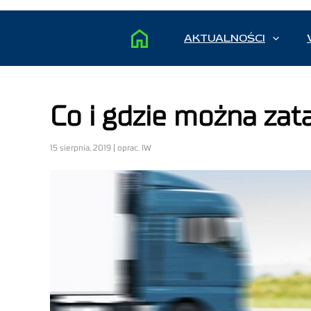
AKTUALNOŚCI
Co i gdzie można za
15 sierpnia, 2019 | oprac. IW