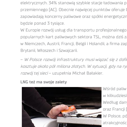
elektrycznych. 34%
stanowią szybkie stacje ładowania 
przemiennego (AC). Obecnie najwięcej punktów oferuje 
zapowiadają koncerny paliwowe oraz spółki energetyczne
będzie ponad 3 tysiące.
W Europie rozwój usług dla transportu profesjonalnego n
popularnych kart paliwowych sektora TSL, można dziś 
w Niemczech, Austrii, Francji, Belgii i Holandii, a firma
Brytanii, Włoszech i Szwajcarii.
–
W Polsce rozwój infrastruktury musi wiązać się z dof
kosztuje około pół miliona złotych. W sytuacji, gdy na
rozwój tej sieci
– uzupełnia Michał Bałakier.
LNG też ma swoje zalety
Wśród paliw 
w kilkudzies
Według danyc
oraz Francji (
W Polsce, pó
atrakcyjności