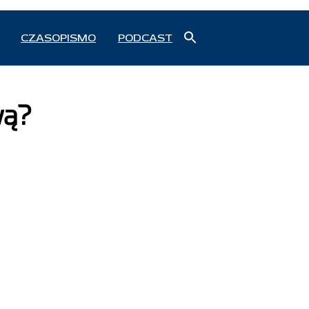
Search
CZASOPISMO
PODCAST
for:
Search Button
wą?