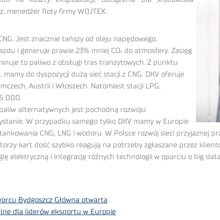
cz, menedżer floty firmy WOJTEX.
 CNG. Jest znacznie tańszy od oleju napędowego,
jazdu i generuje prawie 23% mniej CO
do atmosfery. Zasięg
²
inuje to paliwo z obsługi tras tranzytowych. Z punktu
 mamy do dyspozycji dużą sieć stacji z CNG. DKV oferuje
czech, Austrii i Włoszech. Natomiast stacji LPG,
15 000.
paliw alternatywnych jest pochodną rozwoju
orzystanie. W przypadku samego tylko DKV mamy w Europie
nkowania CNG, LNG i wodoru. W Polsce rozwój sieci przyjaznej pr
atorzy kart dość szybko reagują na potrzeby zgłaszane przez klient
ię elektryczną i integrację różnych technologii w oparciu o big data
dworcu Bydgoszcz Główna otwarta
lne dla liderów eksportu w Europie