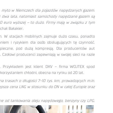
na myto w Niemczech dla pojazdów napędzanych gazem.
ez dwa lata, natomiast samochody napędzane gazem są
 euro wyższej – to dużo. Firmy mają w związku z tym
hał Bałakier.
 W stacjach mobilnych zajmuje dużo czasu, ponadto
niem i ryzykiem dla osób obsługujących tę czynność.
zpieczne, pod dużą kompresją. Dla producentów aut
. Czołowi producenci zapewniają w swojej sieci na razie
G. Przykładem jest klient DKV – firma WOJTEX spod
korzystaniem chłodni, obecna na rynku od 20 lat.
 trasach o długości 7-10 tys. km, prowadzących m.in.
 lepsza cena LNG w stosunku do ON w całej Europie oraz
ne od tankowania oleju
napędowego, benzyny czy LPG.