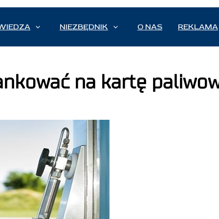
WIEDZA
NIEZBĘDNIK
O NAS
REKLAMA
tankować na kartę paliwo