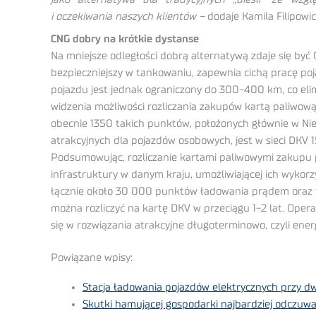
i oczekiwania naszych klientów –
dodaje Kamila Filipowi
CNG dobry na krótkie dystanse
Na mniejsze odległości dobrą alternatywą zdaje się być
bezpieczniejszy w tankowaniu, zapewnia cichą pracę po
pojazdu jest jednak ograniczony do 300-400 km, co elim
widzenia możliwości rozliczania zakupów kartą paliwową,
obecnie 1350 takich punktów, położonych głównie w Niem
atrakcyjnych dla pojazdów osobowych, jest w sieci DKV 
Podsumowując, rozliczanie kartami paliwowymi zakupu 
infrastruktury w danym kraju, umożliwiającej ich wyk
łącznie około 30 000 punktów ładowania prądem oraz ta
można rozliczyć na kartę DKV w przeciągu 1-2 lat. Oper
się w rozwiązania atrakcyjne długoterminowo, czyli energ
Powiązane wpisy:
Stacja ładowania pojazdów elektrycznych przy 
Skutki hamującej gospodarki najbardziej odczuwa