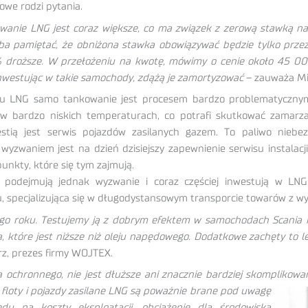
we rodzi pytania.
owanie LNG jest coraz większe, co ma związek z zerową stawką 
ba pamiętać, że obniżona stawka obowiązywać będzie tylko prz
 droższe. W przełożeniu na kwotę, mówimy o cenie około 45 000
nwestując w takie samochody, zdążą je zamortyzować
– zauważa Mic
 LNG samo tankowanie jest procesem bardzo problematycznym.
w bardzo niskich temperaturach, co potrafi skutkować zamarza
tią jest serwis pojazdów zasilanych gazem. To paliwo niebe
wyzwaniem jest na dzień dzisiejszy zapewnienie serwisu instalacji
unkty, które się tym zajmują.
 podejmują jednak wyzwanie i coraz częściej inwestują w LN
, specjalizująca się w długodystansowym transporcie towarów z wy
go roku. Testujemy ją z dobrym efektem w samochodach Scania na
a, które jest niższe niż oleju napędowego. Dodatkowe zachęty to
z, prezes firmy WOJTEX.
chronnego, nie jest dłuższe ani znacznie bardziej skomplikowa
i floty i pojazdy zasilane LNG są poważnie brane pod uwagę
ędu na koszty eksploatacji, obciążenie dla środowiska