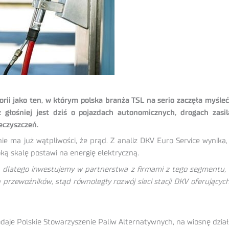
orii jako ten, w którym polska branża TSL na serio zaczęła myśleć 
z głośniej jest dziś o pojazdach autonomicznych, drogach zas
eczyszczeń.
nie ma już wątpliwości, że prąd. Z analiz DKV Euro Service wynika
ką skalę postawi na energię elektryczną.
y, dlatego inwestujemy w partnerstwa z firmami z tego segmentu, 
przewoźników, stąd równoległy rozwój sieci stacji DKV oferującyc
odaje Polskie Stowarzyszenie Paliw Alternatywnych, na wiosnę dzi