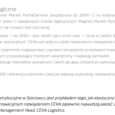
ogiczne
ti Marelli Parts&Services (współpraca od 2004 r.) na kolejnyc
jeden z największych hubów logistycznych Magneti Marelli Part
h się rynkach Azji Centralnej.
a — do 2024 r. jako obiekt typu multi-user — teraz w całości b
ów operacyjnych. CEVA wdrożyła tu także nowoczesne rozwiązania lo
y pojemność magazynową i usprawni zarządzanie przepływem tow
 przyspieszający transport wewnętrzny i realizację zamówień,
sługi materiałów specjalnych, takich jak gazy chłodnicze wykorzy
0 referencji produktów z jeszcze większą szybkością, niezawodn
rybucyjne w Sosnowcu jest przykładem tego, jak elastyczna
innowacyjnym rozwiązaniom CEVA zapewnia najwyższą jakość u
 Management Head, CEVA Logistics.