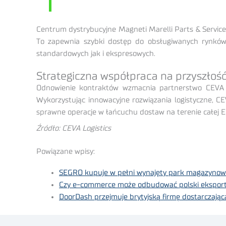
Centrum dystrybucyjne Magneti Marelli Parts & Services,
To zapewnia szybki dostęp do obsługiwanych rynków,
standardowych jak i ekspresowych.
Strategiczna współpraca na przyszłoś
Odnowienie kontraktów wzmacnia partnerstwo CEVA Lo
Wykorzystując innowacyjne rozwiązania logistyczne, CE
sprawne operacje w łańcuchu dostaw na terenie całej E
Źródło: CEVA Logistics
Powiązane wpisy:
SEGRO kupuje w pełni wynajęty park magazynow
Czy e-commerce może odbudować polski ekspor
DoorDash przejmuje brytyjską firmę dostarczającą