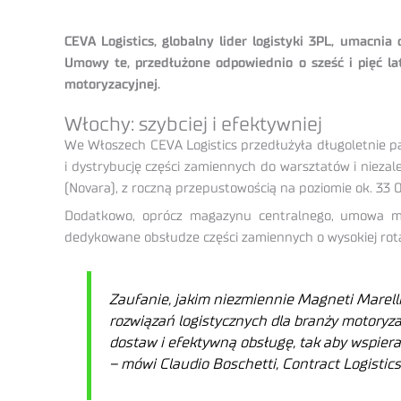
CEVA Logistics, globalny lider logistyki 3PL, umacni
Umowy te, przedłużone odpowiednio o sześć i pięć la
motoryzacyjnej.
Włochy: szybciej i efektywniej
We Włoszech CEVA Logistics przedłużyła długoletnie pa
i dystrybucję części zamiennych do warsztatów i niez
(Novara), z roczną przepustowością na poziomie ok. 33 
Dodatkowo, oprócz magazynu centralnego, umowa mi
dedykowane obsłudze części zamiennych o wysokiej rotac
Zaufanie, jakim niezmiennie Magneti Marelli
rozwiązań logistycznych dla branży motoryza
dostaw i efektywną obsługę, tak aby wspiera
– mówi Claudio Boschetti, Contract Logistics