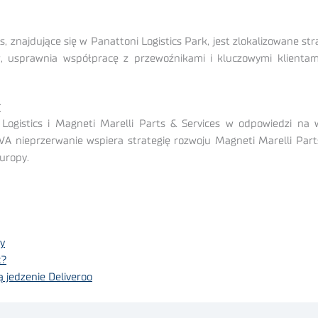
 znajdujące się w Panattoni Logistics Park, jest zlokalizowane str
 usprawnia współpracę z przewoźnikami i kluczowymi klientam
ć
gistics i Magneti Marelli Parts & Services w odpowiedzi na wc
VA nieprzerwanie wspiera strategię rozwoju Magneti Marelli Parts 
uropy.
y
t?
 jedzenie Deliveroo