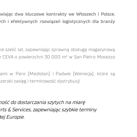
nawiając dwa kluczowe kontrakty we Włoszech i Polsce.
ych i efektywnych rozwiązań logistycznych dla branży
ejne sześć lat, zapewniając sprawną obsługę magazynową
nie CEVA o powierzchni 30 000 m² w San Pietro Mosezzo
mi w Pero (Mediolan) i Padwie (Wenecja), które są
eroki zasięg i terminowość dystrybucji.
ność do dostarczania szytych na miarę
ts & Services, zapewniając szybkie terminy
łej Europie
.