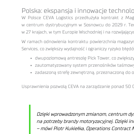
Polska: ekspansja i innowacje technol
W Polsce CEVA Logistics przedłużyła kontrakt z Magne
w centrum dystrybucyjnym w Sosnowcu do 2029 r. Ten 
w 27 krajach, w tym Europie Wschodniej i na rozwijającyc
W ramach odnowienia kontraktu powierzchnia magazynow
Services, co zwiększy wydajność i ograniczy ryzyko błęd
dwupoziomową antresolę Pick Tower, co zwiększ
zautomatyzowany system przenośników taśmowych
zadaszoną strefę zewnętrzną, przeznaczoną do ob
Usprawnienia pozwolą CEVA na zarządzanie ponad 50 00
Dzięki wprowadzonym zmianom, centrum dyst
na potrzeby branży motoryzacyjnej. Dzięki 
– mówi Piotr Kukiełka, Operations Contract