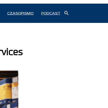
Search
CZASOPISMO
PODCAST
for:
Search Button
rvices