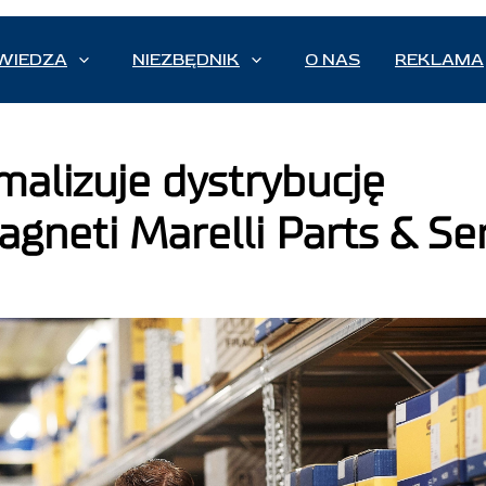
WIEDZA
NIEZBĘDNIK
O NAS
REKLAMA
malizuje dystrybucję
gneti Marelli Parts & Se