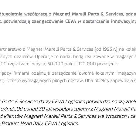
a długoletnią współpracę z Magneti Marelli Parts & Services, od
t, potwierdzają zaangażowanie CEVA w dostarczanie innowacyjn
rtnerstwo z Magneti Marelli Parts & Services (od 1993 r.) na kol
ależnych dealerów. Operacje te nadal będą realizowane w magazy
000 części zamiennych, 50 000 palet i 120 000 przesyłek.
ędzy firmami obejmuje zarządzanie dwoma lokalnymi magazyna
ji, często wymagających pilnych dostaw. Oba obiekty zapewniają sz
 Parts & Services darzy CEVA Logistics potwierdza naszą zdol
cyjnej.
„
Od ponad 30 lat współpracujemy z Magneti Marelli Par
ć klientów Magneti Marelli Parts & Services we Włoszech i ca
 Product Head Italy, CEVA Logistics.