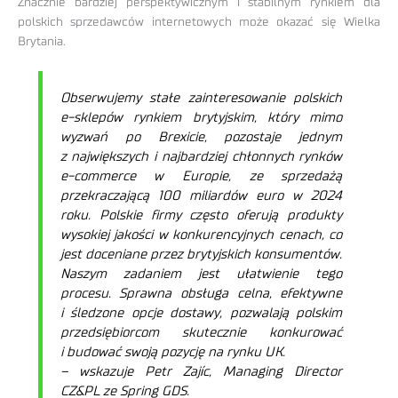
Znacznie bardziej perspektywicznym i stabilnym rynkiem dla
polskich sprzedawców internetowych może okazać się Wielka
Brytania.
Obserwujemy stałe zainteresowanie polskich
e-sklepów rynkiem brytyjskim, który mimo
wyzwań po Brexicie, pozostaje jednym
z największych i najbardziej chłonnych rynków
e-commerce w Europie, ze sprzedażą
przekraczającą 100 miliardów euro w 2024
roku.
Polskie firmy często oferują produkty
wysokiej jakości w konkurencyjnych cenach, co
jest doceniane przez brytyjskich konsumentów.
Naszym zadaniem jest ułatwienie tego
procesu. Sprawna obsługa celna, efektywne
i śledzone opcje dostawy, pozwalają polskim
przedsiębiorcom skutecznie konkurować
i budować swoją pozycję na rynku UK.
–
wskazuje Petr Zajíc, Managing Director
CZ&PL ze Spring GDS.