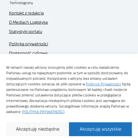
Kontakt z redakcją
O Mediach Logistyka
Statystyki portalu
Polityka prywatności
Dostępność cyfrowa
Regulamin Portalu
W ramach naszej witryny stosujemy pliki cookies w celu świadczenia
Regulamin sklepu
Państwu usług na najwyższym poziomie, w tym w sposób dostosowany do
indywidualnych potrzeb. Korzystanie z witryny bez zmiany ustawień
dotyczących cookies oznacza, że pliki opisane w
Polityce Prywatności
będą
zamieszczane na Państwa urządzeniu końcowym. W każdej chwili możecie
Państwo zmienić ustawienia dotyczące plików cookies w przeglądarce
internetowej. Akceptacja niezbędnych plików cookies jest wymagana do
Obrazy stockowe
prawidłowego działania witryny. Szczegółowe informacje znajdą Państwo w
autorstwa
zakładce:
POLITYKA PRYWATNOŚCI
.
Sieć Badawcza Łukasiewicz - Poznański Instytut
Akceptuję niezbędne
Akceptuję wszystkie
Technologiczny