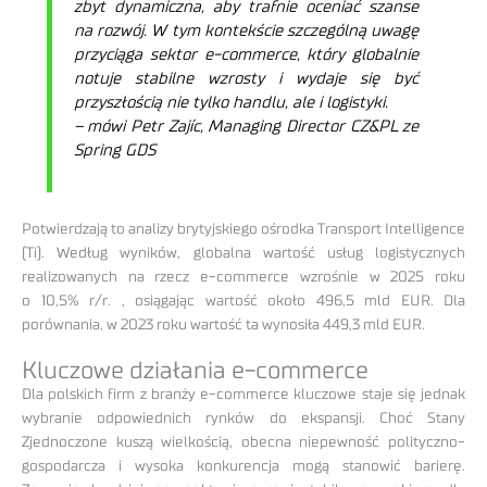
zbyt dynamiczna, aby trafnie oceniać szanse
na rozwój. W tym kontekście szczególną uwagę
przyciąga sektor e-commerce, który globalnie
notuje stabilne wzrosty i wydaje się być
przyszłością nie tylko handlu, ale i logistyki.
– mówi Petr Zajíc, Managing Director CZ&PL ze
Spring GDS
Potwierdzają to analizy brytyjskiego ośrodka Transport Intelligence
(Ti). Według wyników, globalna wartość usług logistycznych
realizowanych na rzecz e-commerce wzrośnie w 2025 roku
o 10,5% r/r. , osiągając wartość około 496,5 mld EUR. Dla
porównania, w 2023 roku wartość ta wynosiła 449,3 mld EUR.
Kluczowe działania e-commerce
Dla polskich firm z branży e-commerce kluczowe staje się jednak
wybranie odpowiednich rynków do ekspansji. Choć Stany
Zjednoczone kuszą wielkością, obecna niepewność polityczno-
gospodarcza i wysoka konkurencja mogą stanowić barierę.