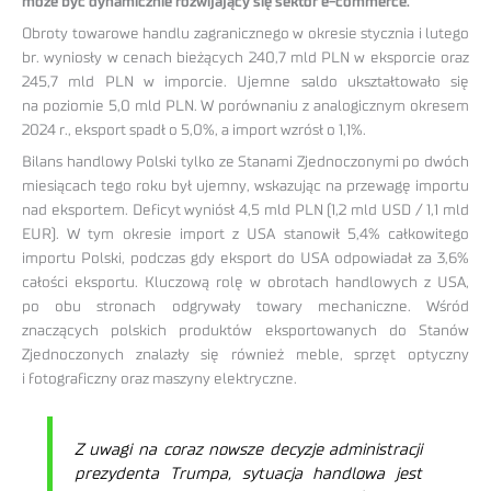
może być dynamicznie rozwijający się sektor e-commerce.
Obroty towarowe handlu zagranicznego w okresie stycznia i lutego
br. wyniosły w cenach bieżących 240,7 mld PLN w eksporcie oraz
245,7 mld PLN w imporcie. Ujemne saldo ukształtowało się
na poziomie 5,0 mld PLN. W porównaniu z analogicznym okresem
2024 r., eksport spadł o 5,0%, a import wzrósł o 1,1%.
Bilans handlowy Polski tylko ze Stanami Zjednoczonymi po dwóch
miesiącach tego roku był ujemny, wskazując na przewagę importu
nad eksportem. Deficyt wyniósł 4,5 mld PLN (1,2 mld USD / 1,1 mld
EUR). W tym okresie import z USA stanowił 5,4% całkowitego
importu Polski, podczas gdy eksport do USA odpowiadał za 3,6%
całości eksportu. Kluczową rolę w obrotach handlowych z USA,
po obu stronach odgrywały towary mechaniczne. Wśród
znaczących polskich produktów eksportowanych do Stanów
Zjednoczonych znalazły się również meble, sprzęt optyczny
i fotograficzny oraz maszyny elektryczne.
Z uwagi na coraz nowsze decyzje administracji
prezydenta Trumpa, sytuacja handlowa jest