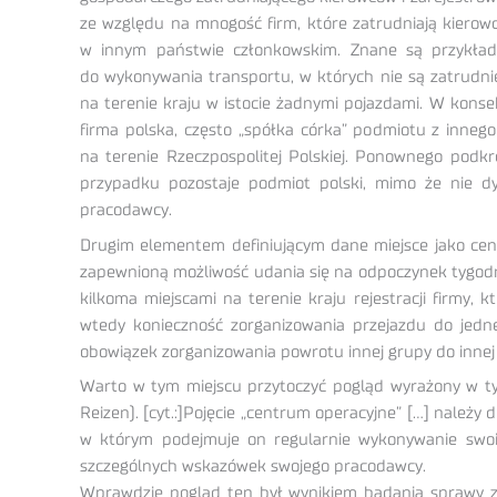
ze względu na mnogość firm, które zatrudniają kierow
w innym państwie członkowskim. Znane są przykłady
do wykonywania transportu, w których nie są zatrudnie
na terenie kraju w istocie żadnymi pojazdami. W konse
firma polska, często „spółka córka” podmiotu z inneg
na terenie Rzeczpospolitej Polskiej. Ponownego podk
przypadku pozostaje podmiot polski, mimo że nie dy
pracodawcy.
Drugim elementem definiującym dane miejsce jako cen
zapewnioną możliwość udania się na odpoczynek tygodn
kilkoma miejscami na terenie kraju rejestracji firmy
wtedy konieczność zorganizowania przejazdu do jedn
obowiązek zorganizowania powrotu innej grupy do innej
Warto w tym miejscu przytoczyć pogląd wyrażony w tym
Reizen). [cyt.:]Pojęcie „centrum operacyjne” […] należy
w którym podejmuje on regularnie wykonywanie swoic
szczególnych wskazówek swojego pracodawcy.
Wprawdzie pogląd ten był wynikiem badania sprawy z