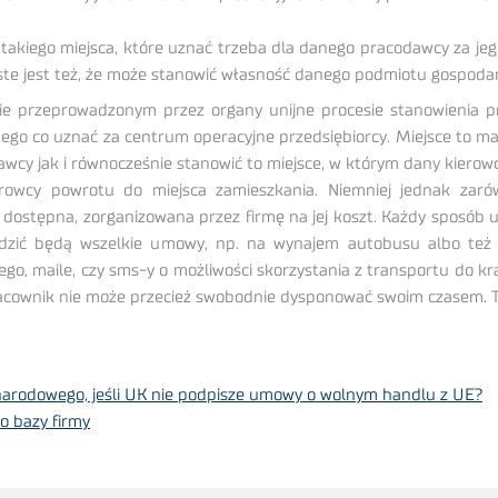
 takiego miejsca, które uznać trzeba dla danego pracodawcy za je
ste jest też, że może stanowić własność danego podmiotu gospoda
nie przeprowadzonym przez organy unijne procesie stanowienia p
ego co uznać za centrum operacyjne przedsiębiorcy. Miejsce to ma
wcy jak i równocześnie stanowić to miejsce, w którym dany kierowc
rowcy powrotu do miejsca zamieszkania. Niemniej jednak zaró
dostępna, zorganizowana przez firmę na jej koszt. Każdy sposób u
odzić będą wszelkie umowy, np. na wynajem autobusu albo też 
, maile, czy sms-y o możliwości skorzystania z transportu do kraj
racownik nie może przecież swobodnie dysponować swoim czasem. T
narodowego, jeśli UK nie podpisze umowy o wolnym handlu z UE?
o bazy firmy