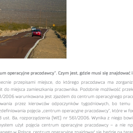
rum operacyjne pracodawcy”. Czym jest, gdzie musi się znajdować i
becnie przepisami miejsce, do którego pracodawca ma zorgan
t do miejsca zamieszkania pracownika. Podobnie możliwość prze
61/2006 warunkowana jest zjazdem do centrum operacyjnego prac
trowania przez kierowców odpoczynków tygodniowych, bo temu z
definiowania pojęcia „centrum operacyjne pracodawcy”, które w fo
8 ust. 8a, rozporządzenia (WE) nr 561/2006. Wynika z niego bow
mysłem użył pojęcia centrum operacyjne pracodawcy – a nie np
wanego w Polsce, centrum operacyjne znajdować się będzie na tere