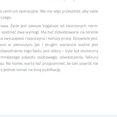
go centrum operacyjne. Nie ma więc przeszkód, aby takie
rczego.
rawa. Życie jest zawsze bogatsze od tworzonych norm.
 spełniać dwa wymogi. Ma być zlokalizowane na terenie
a zwyczajowo rozpoczyna i kończy pracę. Oczywiste jest,
wno w pierwszym, jak i drugim wariancie ważne jest
dowodnienia tego faktu jest dobry – byle był skuteczny
mniejszego pojazdu osobowego, oświadczenia, faktury
u. Na koniec warto też przypomnieć, że taki powrót nie
o jednak temat na inną publikację.