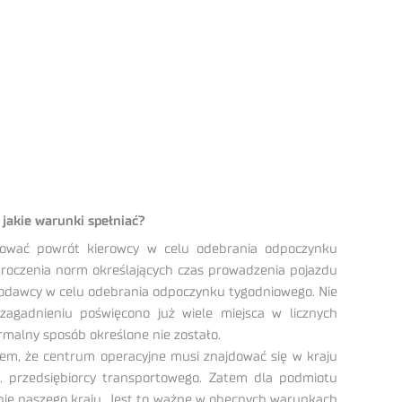
 jakie warunki spełniać?
izować powrót kierowcy w celu odebrania odpoczynku
kroczenia norm określających czas prowadzenia pojazdu
odawcy w celu odebrania odpoczynku tygodniowego. Nie
agadnieniu poświęcono już wiele miejsca w licznych
rmalny sposób określone nie zostało.
iem, że centrum operacyjne musi znajdować się w kraju
. przedsiębiorcy transportowego. Zatem dla podmiotu
nie naszego kraju. Jest to ważne w obecnych warunkach