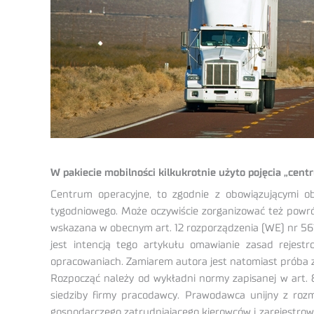
W pakiecie mobilności kilkukrotnie użyto pojęcia „cent
Centrum operacyjne, to zgodnie z obowiązującymi o
tygodniowego. Może oczywiście zorganizować też powró
wskazana w obecnym art. 12 rozporządzenia (WE) nr 5
jest intencją tego artykułu omawianie zasad rejes
opracowaniach. Zamiarem autora jest natomiast próba z
Rozpocząć należy od wykładni normy zapisanej w art. 
siedziby firmy pracodawcy. Prawodawca unijny z roz
gospodarczego zatrudniającego kierowców i zarejestro