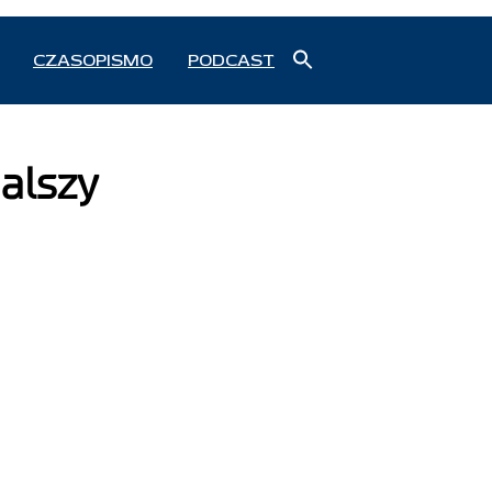
Search
CZASOPISMO
PODCAST
for:
Search Button
alszy