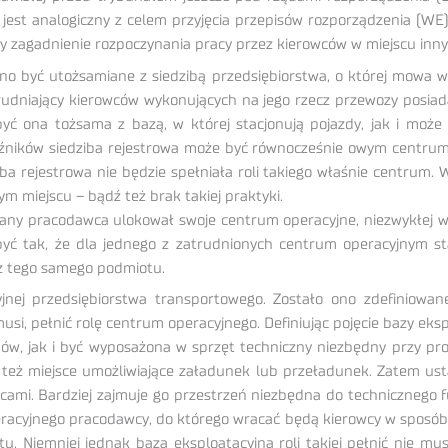
j jest analogiczny z celem przyjęcia przepisów rozporządzenia (WE
cy zagadnienie rozpoczynania pracy przez kierowców w miejscu inny
no być utożsamiane z siedzibą przedsiębiorstwa, o której mowa w 
atrudniający kierowców wykonujących na jego rzecz przewozy posia
 ona tożsama z bazą, w której stacjonują pojazdy, jak i może 
ników siedziba rejestrowa może być równocześnie owym centrum 
ba rejestrowa nie będzie spełniała roli takiego właśnie centrum
m miejscu – bądź też brak takiej praktyki.
any pracodawca ulokował swoje centrum operacyjne, niezwykłej wa
yć tak, że dla jednego z zatrudnionych centrum operacyjnym sta
z tego samego podmiotu.
jnej przedsiębiorstwa transportowego. Zostało ono zdefiniowa
i, pełnić rolę centrum operacyjnego. Definiując pojęcie bazy ekspl
w, jak i być wyposażona w sprzęt techniczny niezbędny przy pro
zy też miejsce umożliwiające załadunek lub przeładunek. Zatem us
mi. Bardziej zajmuje go przestrzeń niezbędna do technicznego fu
acyjnego pracodawcy, do którego wracać będą kierowcy w sposób ust
Niemniej jednak baza eksploatacyjna roli takiej pełnić nie musi