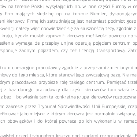
ców na terenie Polski, wysyłając ich np. w inne części Europy w
 firm mających siedzibę np. na terenie Niemiec, dysponując
ni kierowcy. Firmą ich zatrudniającą jest natomiast podmiot gosp
kwencji należy więc opowiedzieć się za słusznością tezy, zgodni
o kraju, będzie musiał zapewnić kierowcy możliwość powrotu do
reślenia wymaga, że przepisy unijne operują pojęciem centrum
sponuje żadnym pojazdem, czy też licencją transportową. Zatr
trum operacyjne pracodawcy zgodnie z przepisami zmienionymi mo
iowy do tego miejsca, które stanowi jego zwyczajową bazę. Nie m
, którym pracodawca przypisze rolę takiego centrum. Pamiętać 
ej z baz danego pracodawcy dla części kierowców tam właśnie z
 z baz – bo właśnie tam ta konkretna grupa kierowców rozpoczyna 
 zakresie przez Trybunał Sprawiedliwości Unii Europejskiej ro
 definiować jako miejsce, z którym kierowca jest normalnie związa
h obowiązków i do której powraca po ich wykonaniu w ramach 
awisłej przed trybunałem jeszcze pod rządami rozporządzenia (