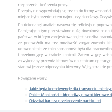
rozpoczęcia i kończenia pracy.
Przepisy nie wypowiadają się też co do formy własności
miejsce było przedmiotem najmu, czy dzierżawy. Oczywi
Po dokonanej analizie nasuwa się refleksja o popraw
Pamiętając o tym pozostawiono dużą dowolność co do t
państwa, w którym zarejestrowana jest siedziba pracoda
że przewoźnik ma też możliwość zorganizowania kie
udowodnienie, że taka sposobność była dla pracownika 
i przekonujący w trakcie kontroli. Zatem w grę wch
za wykonany przewóz kierowców do centrum operacyjnego
stanowi jeszcze odpoczynku kierowcy. W jego trakcie p
Powiązane wpisy:
Jakie będą konsekwencje dla transportu między
Pakiet Mobilności – kłopotliwy powrót kierowcy d
Odzyskaj karę za przekroczenie nacisku osi