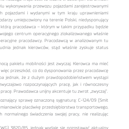
 celu wykonywania przewozu pojazdami zarejestrowanymi
ych pojazdami i wydanymi w tym kraju uprawnieniami
odarzy umiejscowiony na terenie Polski, niedysponujący
e z którą pracodawca – którym w takim przypadku będzie
 swojego centrum operacyjnego zlokalizowanego właśnie
 operacyjne pracodawcy. Pracodawcą w analizowanym tu
udnia jednak kierowców, stąd właśnie zyskuje status
cą pakietu mobilności jest zwyczaj. Kierowca ma mieć
a więc przeszkód, co do dysponowania przez pracodawcę
trzeba jednak, że z dużym prawdopodobieństwem wystąpi
wyczajowo rozpoczynających pracę, jak i równoczesny
pracę. Prawodawca unijny akcentuje tu zwrot „zwyczaj”.
zpoznający sprawę oznaczoną sygnaturą: C-124/09 (Smit
ny, mianowicie placówkę przedsiębiorstwa transportowego,
normalnego świadczenia swojej pracy, nie realizując
EWG) 3820/85, jednak wydaje się pozostawać aktualny