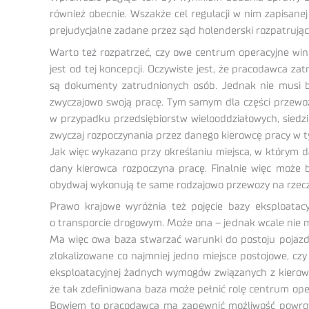
również obecnie. Wszakże cel regulacji w nim zapisane
prejudycjalne zadane przez sąd holenderski rozpatrują
Warto też rozpatrzeć, czy owe centrum operacyjne win
jest od tej koncepcji. Oczywiste jest, że pracodawca z
są dokumenty zatrudnionych osób. Jednak nie musi być
zwyczajowo swoją pracę. Tym samym dla części przewoź
w przypadku przedsiębiorstw wielooddziałowych, siedzi
zwyczaj rozpoczynania przez danego kierowcę pracy w ty
Jak więc wykazano przy określaniu miejsca, w którym d
dany kierowca rozpoczyna pracę. Finalnie więc może b
obydwaj wykonują te same rodzajowo przewozy na rzec
Prawo krajowe wyróżnia też pojęcie bazy eksploatacy
o transporcie drogowym. Może ona – jednak wcale nie mus
Ma więc owa baza stwarzać warunki do postoju pojazdó
zlokalizowane co najmniej jedno miejsce postojowe, c
eksploatacyjnej żadnych wymogów związanych z kierowca
że tak zdefiniowana baza może pełnić rolę centrum oper
Bowiem to pracodawca ma zapewnić możliwość powrotu. 