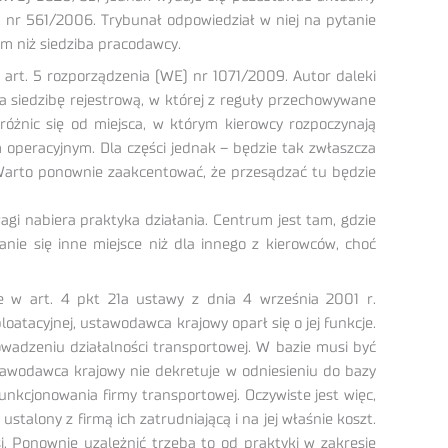
) nr 561/2006. Trybunał odpowiedział w niej na pytanie
m niż siedziba pracodawcy.
art. 5 rozporządzenia (WE) nr 1071/2009. Autor daleki
da siedzibę rejestrową, w której z reguły przechowywane
różnic się od miejsca, w którym kierowcy rozpoczynają
operacyjnym. Dla części jednak – będzie tak zwłaszcza
. Warto ponownie zaakcentować, że przesądzać tu będzie
gi nabiera praktyka działania. Centrum jest tam, gdzie
nie się inne miejsce niż dla innego z kierowców, choć
ne w art. 4 pkt 21a ustawy z dnia 4 września 2001 r.
oatacyjnej, ustawodawca krajowy oparł się o jej funkcje.
wadzeniu działalności transportowej. W bazie musi być
tawodawca krajowy nie dekretuje w odniesieniu do bazy
nkcjonowania firmy transportowej. Oczywiste jest więc,
alony z firmą ich zatrudniającą i na jej właśnie koszt.
. Ponownie uzależnić trzeba to od praktyki w zakresie