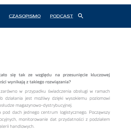
Search
CZASOPISMO
PODCAST
for:
Search Button
Stało się tak ze względu na przesunięcie kluczowej
yści wynikają z takiego rozwiązania?
ć zarówno w przypadku świadczenia obsługi w ramach
b działania jest możliwy dzięki wysokiemu poziomowi
obsłudze magazynowo-dystrybucyjnej.
a pod dach jednego centrum logistycznego. Począwszy
cyjnych, monitorowanie dat przydatności z podziałem
lerii handlowych.