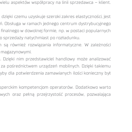
elu aspektów współpracy na linii sprzedawca – klient.
dzięki czemu uzyskuje szeroki zakres elastyczności, jest
ań. Obsługa w ramach jednego centrum dystrybucyjnego
inalnego w dowolnej formie, np. w postaci popularnych
do sprzedaży natychmiast po rozładunku.
 są również rozwiązania informatyczne. W zależności
i magazynowymi.
. Dzięki nim przedstawiciel handlowy może analizować
za pośrednictwem urządzeń mobilnych. Dzięki takiemu
yby dla potwierdzenia zamawianych ilości konieczny był
 eksperckim kompetencjom operatorów. Dodatkowo warto
towych oraz pełną przejrzystość procesów, pozwalająca