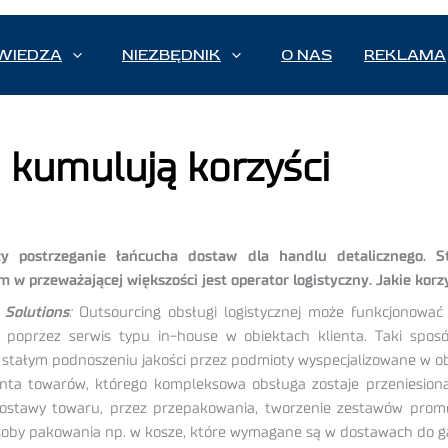
WIEDZA
NIEZBĘDNIK
O NAS
REKLAMA
 kumulują korzyści
iły postrzeganie łańcucha dostaw dla handlu detalicznego. 
w przeważającej większości jest operator logistyczny. Jakie korz
 Solutions
:
Outsourcing obsługi logistycznej może funkcjonowa
 poprzez serwis typu in-house w obiektach klienta. Taki sposó
na stałym podnoszeniu jakości przez podmioty wyspecjalizowane w 
enta towarów, którego kompleksowa obsługa zostaje przeniesion
dostawy towaru, przez przepakowania, tworzenie zestawów promo
oby pakowania np. w kosze, które wymagane są w dostawach do ga