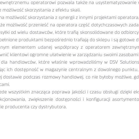
 zewnętrznemu operatorowi pozwala także na usystematyzowanie wi
 możliwość skorzystania z efektu skali.
możliwość skorzystania z synergii z innymi projektami operatora, 
kże możliwość przenieść na operatora część dotychczasowych zad
ki od wielu dostawców, które trafią skonsolidowane do odbiorcy f
ypełnione produktami bezpośrednio trafiają do sklepu i są gotowe 
totnym elementem udanej współpracy z operatorem zewnętrznym
ewnić klientowi ogromne ułatwienie w zarządzaniu swoimi zasobam
dla handlowców, które właśnie wprowadziliśmy w DSV Solutions
ąc ich dostępność w magazynie centralnym z dowolnego punktu, 
wej dostawie podczas rozmowy handlowej, co nie byłoby możliwe, gd
cami.
zede wszystkim znacząca poprawa jakości i czasu obsługi dzięki
kcjonowania, zwiększenie dostępności i konfiguracji asortymen
ie producenta czy dystrybutora.