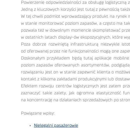
Powierzenie odpowiedzialności za obsługę logistyczną
Jedną z kluczowych korzyści jest tutaj z pewnością także
W tej chwili podmiot wprowadzający produkt na rynek ma 
w stanie monitorować poziom zapasów, a często ma ta
pozwala też w dowolnym momencie skompletować przesył
w ostatnich latach display-ów ekspozycyjnych, które w
Poza dobrze rozwiniętą infrastrukturą niezwykle is
od oferowanej przez nie funkcjonalności mogą one zap
Doskonałym przykładem będą tutaj aplikacje mobilne 
poziom zapasów oferowanych asortymentów, podglądaj
rozwiązaniu jest on w stanie zapewnić klienta o możli
kontakt z kilkoma zakładami produkcyjnymi lub dostaw
Efektem rozwoju centrów logistycznych jest zatem pr
zaznaczyć takie zalety, jak ogromna elastyczność fun
na koncentrację na działaniach sprzedażowych po stron
Powiązane wpisy:
Nielegalni pasażerowie