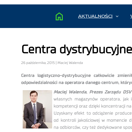
AKTUALNOŚCI
Centra dystrybucyjne
26 października, 2015 | Maciej Walenda
Centra logistyczno-dystrybucyjne całkowicie zmien
odpowiedzialności na operatora danego centrum, którym 
Maciej Walenda, Prezes Zarządu DSV
własnych magazynów operatora, jak i
kompetencji oraz dzięki koncentracji 
Uzyskany efekt to odciążenie produc
od kontroli jakościowej w momencie 
na odbiorców, czy też dedykowane spos