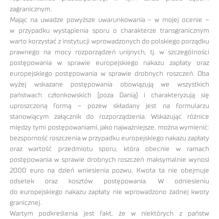
zagranicznym.
Mając na uwadze powyższe uwarunkowania – w mojej ocenie –
w przypadku wystąpienia sporu o charakterze transgranicznym
warto korzystać z instytucji wprowadzonych do polskiego porządku
prawnego na mocy rozporządzeń unijnych, tj. w szczególności
postępowania w sprawie europejskiego nakazu zapłaty oraz
europejskiego postępowania w sprawie drobnych roszczeń. Oba
wyżej wskazane postępowania obowiązują we wszystkich
państwach członkowskich (poza Danią) i charakteryzują się
uproszczoną formą – pozew składany jest na formularzu
stanowiącym załącznik do rozporządzenia. Wskazując różnice
między tymi postępowaniami, jako najważniejsze, można wymienić:
bezsporność roszczenia w przypadku europejskiego nakazu zapłaty
oraz wartość przedmiotu sporu, która obecnie w ramach
postępowania w sprawie drobnych roszczeń maksymalnie wynosi
2000 euro na dzień wniesienia pozwu. Kwota ta nie obejmuje
odsetek oraz kosztów postępowania. W odniesieniu
do europejskiego nakazu zapłaty nie wprowadzono żadnej kwoty
granicznej.
Wartym podkreślenia jest fakt, że w niektórych z państw