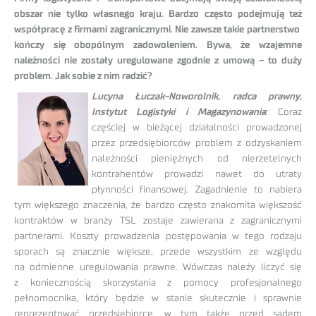
obszar nie tylko własnego kraju. Bardzo często podejmują też
współpracę z firmami zagranicznymi. Nie zawsze takie partnerstwo
kończy się obopólnym zadowoleniem. Bywa, że wzajemne
należności nie zostały uregulowane
zgodnie z umową
– to duży
problem. Jak sobie z nim radzić?
Lucyna Łuczak-Noworolnik, radca prawny,
Instytut Logistyki i Magazynowania
:
Coraz
częściej w bieżącej działalności prowadzonej
przez przedsiębiorców problem z odzyskaniem
należności pieniężnych od nierzetelnych
kontrahentów prowadzi nawet do utraty
płynności finansowej. Zagadnienie to nabiera
tym większego znaczenia, że bardzo często znakomita większość
kontraktów w branży TSL zostaje zawierana z zagranicznymi
partnerami. Koszty prowadzenia postępowania w tego rodzaju
sporach są znacznie większe, przede wszystkim ze względu
na odmienne uregulowania prawne. Wówczas należy liczyć się
z koniecznością skorzystania z pomocy profesjonalnego
pełnomocnika, który będzie w stanie skutecznie i sprawnie
reprezentować przedsiębiorcę, w tym także przed sądem