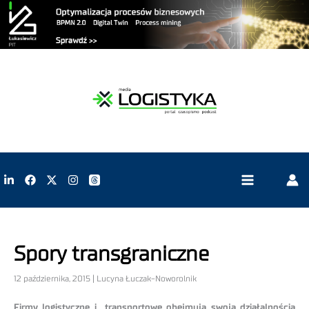
Spory transgraniczne
12 października, 2015 | Lucyna Łuczak-Noworolnik
Firmy logistyczne i transportowe obejmują swoją działalnością