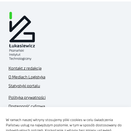
Kontakt z redakcją
O Mediach Logistyka
Statystyki portalu
Polityka prywatności
Dostępność cyfrowa
Regulamin Portalu
W ramach naszej witryny stosujemy pliki cookies w celu świadczenia
Regulamin sklepu
Państwu usług na najwyższym poziomie, w tym w sposób dostosowany do
indywidualnych potrzeb. Korzystanie z witryny bez zmiany ustawień