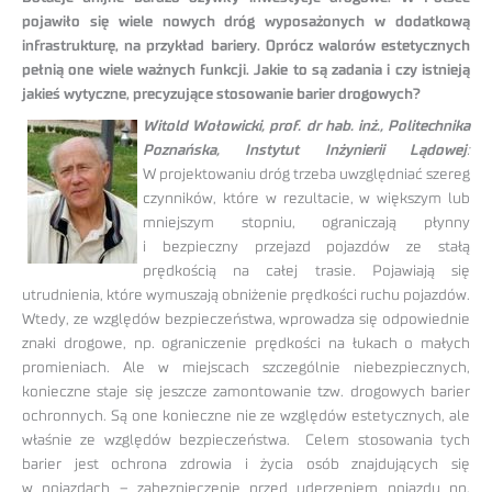
pojawiło się wiele nowych dróg wyposażonych w dodatkową
infrastrukturę, na przykład bariery. Oprócz walorów estetycznych
pełnią one wiele ważnych funkcji. Jakie to są zadania i czy istnieją
jakieś wytyczne, precyzujące stosowanie barier drogowych?
Witold Wołowicki, prof. dr hab. inż., Politechnika
Poznańska, Instytut Inżynierii Lądowej
:
W projektowaniu dróg trzeba uwzględniać szereg
czynników, które w rezultacie, w większym lub
mniejszym stopniu, ograniczają płynny
i bezpieczny przejazd pojazdów ze stałą
prędkością na całej trasie. Pojawiają się
utrudnienia, które wymuszają obniżenie prędkości ruchu pojazdów.
Wtedy, ze względów bezpieczeństwa, wprowadza się odpowiednie
znaki drogowe, np. ograniczenie prędkości na łukach o małych
promieniach. Ale w miejscach szczególnie niebezpiecznych,
konieczne staje się jeszcze zamontowanie tzw. drogowych barier
ochronnych. Są one konieczne nie ze względów estetycznych, ale
właśnie ze względów bezpieczeństwa. Celem stosowania tych
barier jest ochrona zdrowia i życia osób znajdujących się
w pojazdach – zabezpieczenie przed uderzeniem pojazdu np.