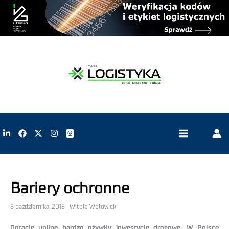
Bariery ochronne
5 października, 2015 | Witold Wołowicki
Dotacje unijne bardzo ożywiły inwestycje drogowe. W Polsce