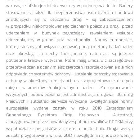
w rosnące blisko jezdni drzewo, czy w podporę wiaduktu. Bariery
stosowane są także dla bezpieczeństwa osób trzecich i budowli
znajdujących się w otoczeniu drogi – są zabezpieczeniem
w przypadku niekontrolowanego zjechania pojazdu z drogi, przed
uderzeniem w budynek zagrażający zawaleniem wskutek
uderzenia, czy w grupę ludzi na chodniku. Normy europejskie,
które jesteśmy zobowiązani stosować, podają metody badań barier
oraz określają ich cechy funkcjonalne, natomiast są jeszcze
potrzebne krajowe wytyczne, które mają umożliwić szczegółowe
przeprowadzenie oceny miejsc zagrożeń i zaprojektowanie dla nich
odpowiednich systemów ochrony – ustalenie potrzeby stosowania
ochrony w określonych miejscach oraz zaprojektowanie dla tych
miejsc parametrów funkcjonalnych barier. Za opracowanie
wytycznych odpowiedzialna jest administracja drogowa. Dla dróg
krajowych i autostrad pierwsze wytyczne uwzględniające normy
europejskie wydane zostały w roku 2010 Zarządzeniem
Generalnego Dyrektora Dróg Krajowych i Autostrad,
a przygotowane przez powołany zespół pracowników GDDKiA przy
współudziale specjalistów z czterech politechnik. Druga wersja
została przygotowana w roku 2013 i uwzględnia najnowsze wersje