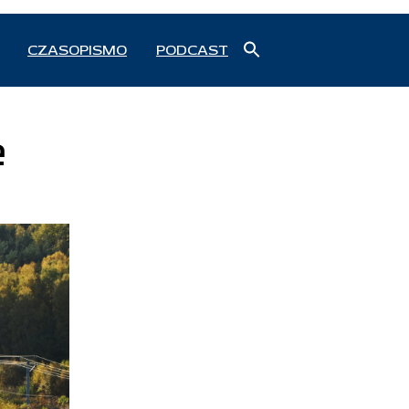
Search
CZASOPISMO
PODCAST
for:
Search Button
e