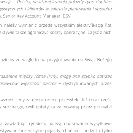
zwecja – Polska, na której kursują pojazdy typu double-
ogistycznych i klientów w zakresie planowania i sposobu
 Senior Key Account Manager, DSV.
 należy wymienić przede wszystkim elektryfikację flot
ktywie także ograniczyć koszty operacyjne. Część z nich
poziomy ze względu na przygotowania do Świąt Bożego
zdzielane między różne firmy, mogą one szybko dotrzeć
konawców, większość paczek
– dystrybuowanych przez
zrost ceny za dostarczenie przesyłek. Już teraz część
 surcharge, czyli opłaty za zajmowaną przez przesyłki
ogą zawładnąć rynkiem, należą opakowania wysyłkowe
stywane bezemisyjne pojazdy, choć nie chodzi tu tylko