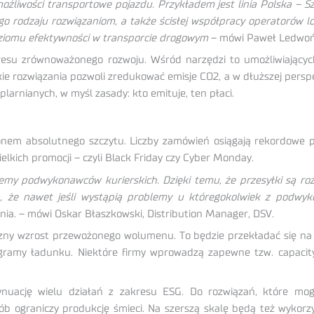
 możliwości transportowe pojazdu. Przykładem jest linia Polska – S
go rodzaju rozwiązaniom, a także ścisłej współpracy operatorów l
oziomu efektywności w transporcie drogowym
– mówi Paweł Ledwoń,
resu zrównoważonego rozwoju. Wśród narzędzi to umożliwiających
kie rozwiązania pozwoli zredukować emisje CO2, a w dłuższej perspe
larnianych, w myśl zasady: kto emituje, ten płaci.
nem absolutnego szczytu. Liczby zamówień osiągają rekordowe 
lkich promocji – czyli Black Friday czy Cyber Monday.
my podwykonawców kurierskich. Dzięki temu, że przesyłki są ro
a, że nawet jeśli wystąpią problemy u któregokolwiek z podwy
nia. – mówi Oskar Błaszkowski, Distribution Manager, DSV.
czny wzrost przewożonego wolumenu. To będzie przekładać się na w
gramy ładunku. Niektóre firmy wprowadzą zapewne tzw. capacity
ynuację wielu działań z zakresu ESG. Do rozwiązań, które m
ób ograniczy produkcję śmieci. Na szerszą skalę będą też wykorzy