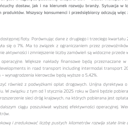
ńcuchy dostaw, jak i na kierunek rozwoju branży. Sytuacja w lo
h produktów. Wszyscy konsumenci i przedsiębiorcy odczują więc 
stępnej floty. Porównując dane z drugiego i trzeciego kwartału 
ła się o 7%. Ma to związek z ograniczaniem przez przewoźnikó
nie aktywności i zmniejszenie liczby zamówień są widoczne przede w
operacyjne. Większe nakłady finansowe będą przeznaczane w p
developments in road transport including intermodal transport 
m – wynagrodzenia kierowców będą wyższe o 5,42%.
erzyć również z podwyżkami opłat drogowych. Unijna dyrektywa 
u. W związku z tym od 1 stycznia 2025 roku w Danii będzie pobie
ło rozszerzenie sieci dróg krajowych, na których pobierana jest op
dalszym ciągu poszukiwał wyższej efektywności operacyjnej. 
trów.
ową i zredukować liczbę pustych kilometrów rozwija stałe lini