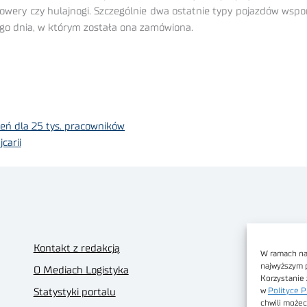
 rowery czy hulajnogi. Szczególnie dwa ostatnie typy pojazdów w
ego dnia, w którym została ona zamówiona.
leń dla 25 tys. pracowników
carii
Kontakt z redakcją
W ramach nas
najwyższym 
O Mediach Logistyka
Korzystanie 
w
Polityce P
Statystyki portalu
chwili możec