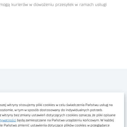
spomogą kurierów w dowożeniu przesyłek w ramach usługi
Polityka prywatności
Dostępność cyfrowa
zej witryny stosujemy pliki cookies w celu świadczenia Państwu usług na
poziomie, w tym w sposób dostosowany do indywidualnych potrzeb.
Regulamin Portalu
z witryny bez zmiany ustawień dotyczących cookies oznacza, że pliki opisane
rywatności
będą zamieszczane na Państwa urządzeniu końcowym. W każdej
Regulamin sklepu
ie Państwo zmienić ustawienia dotyczące plików cookies w przeglądarce