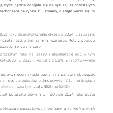
gistyce będzie odbijała się na sytuacji w pozostałych
zachodzące na rynku TSL zmiany, dlatego warto się im
2023 roku do analogicznego okresu w 2024 r., zauważyć
w działalności, a tym samym rozmiarów floty z powodu
szystkim w strefie Euro.
rzyszłym roku na leasing i eksploatację aut, w tym
2024-2025” w 2025 r. wzrosną o 5,9%. Z raportu wynika
o euro-winiecie nakłada bowiem na państwa obowiązek
rane myto dla pojazdów o dmc powyżej 12 ton na drogach
łata elektroniczna (e-myto) z 3620 na 5200km.
Według Eurostatu bowiem w 1 połowie 2024 roku puste
e drobnicowe eksportowe i importowe, w ramach których