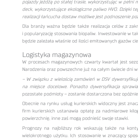
pojazdy jeżdżą po stałej trasie, wykorzystując w pełni
deck, wykorzystujące ekologiczne paliwo HVO. Dzięki te
realizacji łańcucha dostaw możliwe jest podnoszenie p
Dla branży ważna będzie także realizacja celów z zak
i popularyzację stosowania biopaliw. Inwestowanie w ta
będzie zależała właśnie od ilości emitowanych gazów ciep
Logistyka magazynowa
W procesach magazynowych czwarty kwartał jest sezo
Narodzenia oraz powszechne już na całym świecie dni wie
– W związku z wielością zamówień w DSV dywersyfikuje
na miejsce docelowe. Ponadto dywersyfikacja sprawi
pozostałe podmioty – zostanie dostarczona bez opóźnie
Obecnie na rynku usług kurierskich widoczny jest zna
firm kurierskich ustanawia opłatę za nadmiarowe kilo
powierzchnię, inne zaś mogą podnieść swoje stawki.
Prognozy na najbliższy rok wskazują także na kont
wielokrotnego użytku. Ich stosowanie w znaczący spos