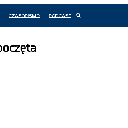
Search
CZASOPISMO
PODCAST
for:
Search Button
poczęta