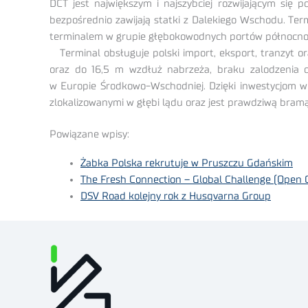
DCT jest największym i najszybciej rozwijającym si
bezpośrednio zawijają statki z Dalekiego Wschodu. Te
terminalem w grupie głębokowodnych portów północno-
Terminal obsługuje polski import, eksport, tranzyt o
oraz do 16,5 m wzdłuż nabrzeża, braku zalodzenia
w Europie Środkowo-Wschodniej. Dzięki inwestycjom w 
zlokalizowanymi w głębi lądu oraz jest prawdziwą bra
Powiązane wpisy:
Żabka Polska rekrutuje w Pruszczu Gdańskim
The Fresh Connection – Global Challenge (Open 
DSV Road kolejny rok z Husqvarna Group