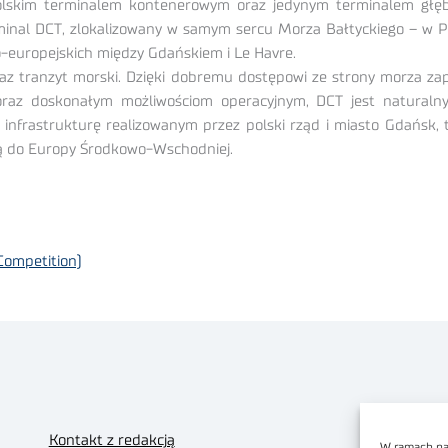
ę polskim terminalem kontenerowym oraz jedynym terminalem gł
rminal DCT, zlokalizowany w samym sercu Morza Bałtyckiego – w P
europejskich między Gdańskiem i Le Havre.
raz tranzyt morski. Dzięki dobremu dostępowi ze strony morza z
 oraz doskonałym możliwościom operacyjnym, DCT jest natura
infrastrukturę realizowanym przez polski rząd i miasto Gdańsk, 
mą do Europy Środkowo-Wschodniej.
Competition)
Kontakt z redakcją
W ramach nas