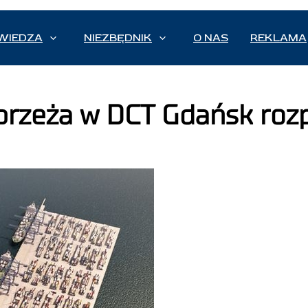
WIEDZA
NIEZBĘDNIK
O NAS
REKLAMA
brzeża w DCT Gdańsk roz