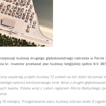
 rozpoczął budowę drugiego głębokowodnego nabrzeża w Porcie 
ia br. inwestor przekazał plac budowy belgijskiej spółce N.V. 
którzy wspierają projekt budowy T2 czekali na ten dzień od ponad d
polskiego sektora kontenerowego krok. Wraz z drugim głębokowo
wych świata, Polska wraz z całym regionem Morza Bałtyckiego zy
ańsk.
9 miesięcy. Przygotowanie placu budowy potrwa około 6 tygodni