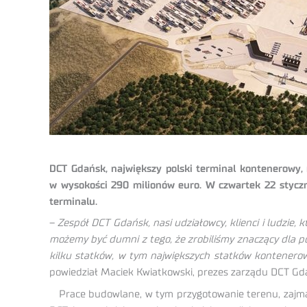
DCT Gdańsk, największy polski terminal kontenerowy,
w wysokości 290 milionów euro. W czwartek 22 styczn
terminalu.
–
Zespół DCT Gdańsk, nasi udziałowcy, klienci i ludzie, 
możemy być dumni z tego, że zrobiliśmy znaczący dla 
kilku statków, w tym największych statków kontenero
powiedział Maciek Kwiatkowski, prezes zarządu DCT Gd
Prace budowlane, w tym przygotowanie terenu, zajmą 1