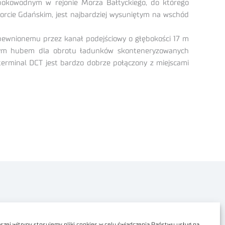
ębokowodnym w rejonie Morza Bałtyckiego, do którego
orcie Gdańskim, jest najbardziej wysuniętym na wschód
apewnionemu przez kanał podejściowy o głębokości 17 m
lnym hubem dla obrotu ładunków skonteneryzowanych
terminal DCT jest bardzo dobrze połączony z miejscami
Polityka prywatności
Dostępność cyfrowa
zej witryny stosujemy pliki cookies w celu świadczenia Państwu usług na