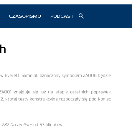
Search
CZASOPISMO
PODCAST
for:
Search Button
ch
e w Everett. Samolot, oznaczony symbolem ZA006 będzie
001 znajduje się już na etapie ostatnich poprawek
 której testy konstrukcyjne rozpoczęły się pod koniec
y
787 Dreamliner
od 57 klientów.