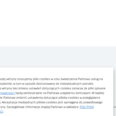
Polityka prywatności
Dostępność cyfrowa
zej witryny stosujemy pliki cookies w celu świadczenia Państwu usług na
poziomie, w tym w sposób dostosowany do indywidualnych potrzeb.
Regulamin Portalu
z witryny bez zmiany ustawień dotyczących cookies oznacza, że pliki opisane
rywatności
będą zamieszczane na Państwa urządzeniu końcowym. W każdej
Regulamin sklepu
ie Państwo zmienić ustawienia dotyczące plików cookies w przeglądarce
j. Akceptacja niezbędnych plików cookies jest wymagana do prawidłowego
tryny. Szczegółowe informacje znajdą Państwo w zakładce:
POLITYKA
CI
.