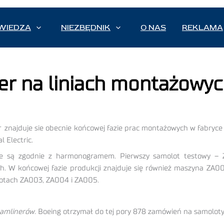
WIEDZA
NIEZBĘDNIK
O NAS
REKLAMA
er na liniach montażowy
r
znajduje sie obecnie końcowej fazie prac montażowych w fabryc
 Electric.
e są zgodnie z harmonogramem. Pierwszy samolot testowy – ZA
 W końcowej fazie produkcji znajduje się również maszyna ZA002,
lotach ZA003, ZA004 i ZA005.
amlinerów
. Boeing otrzymał do tej pory 878 zamówień na samolot