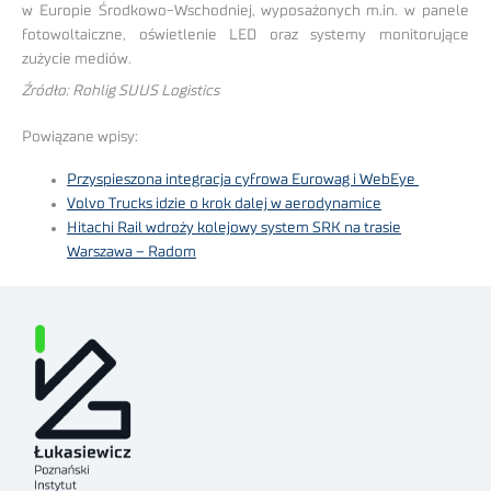
w Europie Środkowo-Wschodniej, wyposażonych m.in. w panele
fotowoltaiczne, oświetlenie LED oraz systemy monitorujące
zużycie mediów.
Źródło: Rohlig SUUS Logistics
Powiązane wpisy:
Przyspieszona integracja cyfrowa Eurowag i WebEye
Volvo Trucks idzie o krok dalej w aerodynamice
Hitachi Rail wdroży kolejowy system SRK na trasie
Warszawa – Radom