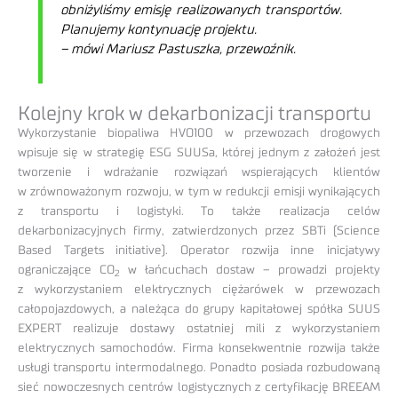
obniżyliśmy emisję realizowanych transportów.
Planujemy kontynuację projektu.
– mówi Mariusz Pastuszka, przewoźnik.
Kolejny krok w dekarbonizacji transportu
Wykorzystanie biopaliwa HVO100 w przewozach drogowych
wpisuje się w strategię ESG SUUSa, której jednym z założeń jest
tworzenie i wdrażanie rozwiązań wspierających klientów
w zrównoważonym rozwoju, w tym w redukcji emisji wynikających
z transportu i logistyki. To także realizacja celów
dekarbonizacyjnych firmy, zatwierdzonych przez SBTi (Science
Based Targets initiative). Operator rozwija inne inicjatywy
ograniczające CO
w łańcuchach dostaw – prowadzi projekty
2
z wykorzystaniem elektrycznych ciężarówek w przewozach
całopojazdowych, a należąca do grupy kapitałowej spółka SUUS
EXPERT realizuje dostawy ostatniej mili z wykorzystaniem
elektrycznych samochodów. Firma konsekwentnie rozwija także
usługi transportu intermodalnego. Ponadto posiada rozbudowaną
sieć nowoczesnych centrów logistycznych z certyfikację BREEAM