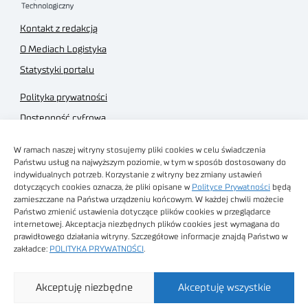
Kontakt z redakcją
O Mediach Logistyka
Statystyki portalu
Polityka prywatności
Dostępność cyfrowa
Regulamin Portalu
W ramach naszej witryny stosujemy pliki cookies w celu świadczenia
Regulamin sklepu
Państwu usług na najwyższym poziomie, w tym w sposób dostosowany do
indywidualnych potrzeb. Korzystanie z witryny bez zmiany ustawień
dotyczących cookies oznacza, że pliki opisane w
Polityce Prywatności
będą
zamieszczane na Państwa urządzeniu końcowym. W każdej chwili możecie
Państwo zmienić ustawienia dotyczące plików cookies w przeglądarce
internetowej. Akceptacja niezbędnych plików cookies jest wymagana do
Obrazy stockowe
prawidłowego działania witryny. Szczegółowe informacje znajdą Państwo w
autorstwa
zakładce:
POLITYKA PRYWATNOŚCI
.
Sieć Badawcza Łukasiewicz - Poznański Instytut
Akceptuję niezbędne
Akceptuję wszystkie
Technologiczny