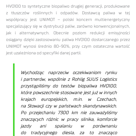
HVO100 to syntetyczne biopaliwo drugiej generacji, produkowane
z tłuszczów roślinnych i odpadów. Dostawcą paliwa w tej
współpracy jest UNIMOT – polski koncern multienergetyczny
specjalizujący się w dystrybucji paliw, zarówno konwencjonalnych,
jak i alternatywnych. Obecnie poziom redukcji emisyjności
osiągany dzięki zastosowaniu paliwa HVO100 dostarczanego przez
UNIMOT wynosi średnio 80-90%, przy czym ostateczna wartość
jest uzależniona od specyfiki danej partii.
Wychodząc naprzeciw oczekiwaniom rynku
i partnerów, wspólnie z Rohlig SUUS Logistics
przystąpiliśmy do testów biopaliwa HVO100,
które powszechnie stosowane jest już w innych
krajach europejskich, m.in. w Czechach,
na Słowacji czy w państwach skandynawskich.
Po przejechaniu 7300 km nie zauważyliśmy
znaczących różnic w pracy silnika, komforcie
jazdy ani spalaniu w porównaniu
do tradycyjnego diesla, za to znacząco