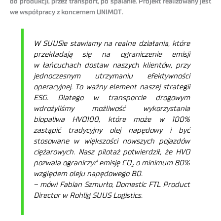
od produkcji, przez transport, po spalanie. Projekt realizowany jest
we współpracy z koncernem UNIMOT.
W SUUSie stawiamy na realne działania, które
przekładają się na ograniczenie emisji
w łańcuchach dostaw naszych klientów, przy
jednoczesnym utrzymaniu efektywności
operacyjnej. To ważny element naszej strategii
ESG. Dlatego w transporcie drogowym
wdrożyliśmy możliwość wykorzystania
biopaliwa HVO100, które może w 100%
zastąpić tradycyjny olej napędowy i być
stosowane w większości nowszych pojazdów
ciężarowych. Nasz pilotaż potwierdził, że HVO
pozwala ograniczyć emisję CO₂ o minimum 80%
względem oleju napędowego B0.
– mówi Fabian Szmurło, Domestic FTL Product
Director w Rohlig SUUS Logistics.