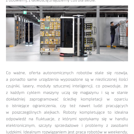
z obuwiem), z łatwością znajdziemy coś dla siebie.
Co ważne, oferta autonomicznych robotów stale się rozwija,
a ponadto same urządzenia wyposażone są w niezliczonej ilości
czujniki, lasery, moduły sztucznej inteligencji, co powoduje, że
z każdym cyklem maszyny uczą się magazynu i są w stanie
dokładniej zaprogramować ścieżkę kompletacji w oparciu
o istniejące ograniczenia, czy też nawet ludzi pracujących
w poszczególnych alejkach. Roboty kompletujące to idealna
odpowiedź na fluktuacje, z którymi spotykamy się w handlu
elektronicznym, szczyty sprzedażowe i problemy z zasobami
ludzkimi. Idealnym rozwiązaniem jest praca robotów w weekendy,