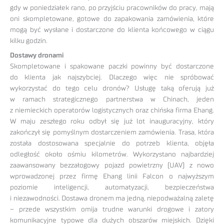
gdy w poniedziałek rano, po przyjściu pracowników do pracy, mają
oni skompletowane, gotowe do zapakowania zamówienia, które
mogą być wysłane i dostarczone do klienta końcowego w ciągu
kilku godzin.
Dostawy dronami
Skompletowane i spakowane paczki powinny być dostarczone
do klienta jak najszybciej. Dlaczego więc nie spróbować
wykorzystać do tego celu dronów? Usługę taką oferują już
w ramach strategicznego partnerstwa w Chinach, jeden
z niemieckich operatorów logistycznych oraz chińska firma Ehang.
W maju zeszłego roku odbył się już lot inauguracyjny, który
zakończył się pomyślnym dostarczeniem zamówienia. Trasa, która
została dostosowana specjalnie do potrzeb klienta, objęła
odległość około ośmiu kilometrów. Wykorzystano najbardziej
zaawansowany bezzałogowy pojazd powietrzny (UAV) z nowo
wprowadzonej przez firmę Ehang linii Falcon o najwyższym
poziomie inteligencji, automatyzacji, bezpieczeństwa
i niezawodności. Dostawa dronem ma jedną, niepodważalną zaletę
– przede wszystkim omija trudne warunki drogowe i zatory
komunikacyjne typowe dla dużych obszarów miejskich. Dzięki