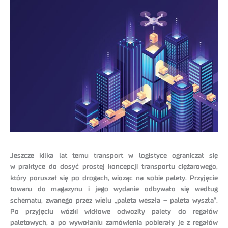
Jeszcze kilka lat temu transport w logistyce ograniczał się
w praktyce do dosyć prostej koncepcji transportu ciężarowego,
który poruszał się po drogach, wioząc na sobie palety. Przyjęcie
towaru do magazynu i jego wydanie odbywało się według
schematu, zwanego przez wielu „paleta weszła – paleta wyszła”.
Po przyjęciu wózki widłowe odwoziły palety do regałów
paletowych, a po wywołaniu zamówienia pobierały je z regałów