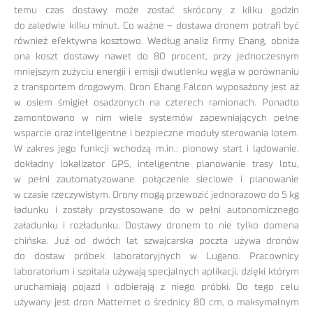
temu czas dostawy może zostać skrócony z kilku godzin
do zaledwie kilku minut. Co ważne – dostawa dronem potrafi być
również efektywna kosztowo. Według analiz firmy Ehang, obniża
ona koszt dostawy nawet do 80 procent, przy jednoczesnym
mniejszym zużyciu energii i emisji dwutlenku węgla w porównaniu
z transportem drogowym. Dron Ehang Falcon wyposażony jest aż
w osiem śmigieł osadzonych na czterech ramionach. Ponadto
zamontowano w nim wiele systemów zapewniających pełne
wsparcie oraz inteligentne i bezpieczne moduły sterowania lotem.
W zakres jego funkcji wchodzą m.in.: pionowy start i lądowanie,
dokładny lokalizator GPS, inteligentne planowanie trasy lotu,
w pełni zautomatyzowane połączenie sieciowe i planowanie
w czasie rzeczywistym. Drony mogą przewozić jednorazowo do 5 kg
ładunku i zostały przystosowane do w pełni autonomicznego
załadunku i rozładunku. Dostawy dronem to nie tylko domena
chińska. Już od dwóch lat szwajcarska poczta używa dronów
do dostaw próbek laboratoryjnych w Lugano. Pracownicy
laboratorium i szpitala używają specjalnych aplikacji, dzięki którym
uruchamiają pojazd i odbierają z niego próbki. Do tego celu
używany jest dron Matternet o średnicy 80 cm, o maksymalnym