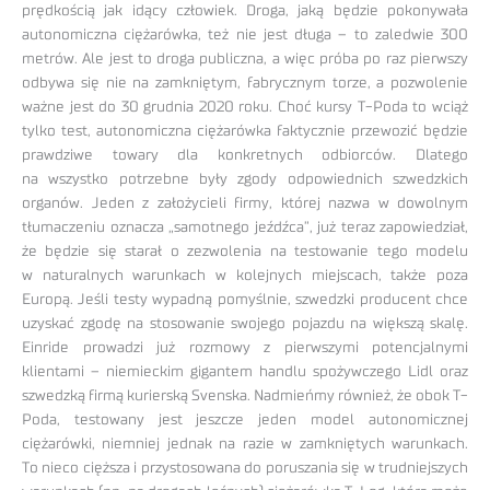
prędkością jak idący człowiek. Droga, jaką będzie pokonywała
autonomiczna ciężarówka, też nie jest długa – to zaledwie 300
metrów. Ale jest to droga publiczna, a więc próba po raz pierwszy
odbywa się nie na zamkniętym, fabrycznym torze, a pozwolenie
ważne jest do 30 grudnia 2020 roku. Choć kursy T-Poda to wciąż
tylko test, autonomiczna ciężarówka faktycznie przewozić będzie
prawdziwe towary dla konkretnych odbiorców. Dlatego
na wszystko potrzebne były zgody odpowiednich szwedzkich
organów. Jeden z założycieli firmy, której nazwa w dowolnym
tłumaczeniu oznacza „samotnego jeźdźca”, już teraz zapowiedział,
że będzie się starał o zezwolenia na testowanie tego modelu
w naturalnych warunkach w kolejnych miejscach, także poza
Europą. Jeśli testy wypadną pomyślnie, szwedzki producent chce
uzyskać zgodę na stosowanie swojego pojazdu na większą skalę.
Einride prowadzi już rozmowy z pierwszymi potencjalnymi
klientami – niemieckim gigantem handlu spożywczego Lidl oraz
szwedzką firmą kurierską Svenska. Nadmieńmy również, że obok T-
Poda, testowany jest jeszcze jeden model autonomicznej
ciężarówki, niemniej jednak na razie w zamkniętych warunkach.
To nieco cięższa i przystosowana do poruszania się w trudniejszych