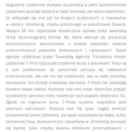
Regularne codzienne dostawy za pomocą w pełni autonomicznej
ciężarówki są wciąż dopiero w fazie testowej, ale warto wspomnieć,
że odbywały się one już na drogach publicznych, a mianowicie
w okolicy Jönköping, miasta położonego w południowej Szwecji.
Ważąca 26 ton ciężarówka dostarczona została przez szwedzką
firmę technologiczną Einride AB, która zajmuje się produkcją
autonomicznych samochodów, a przede wszystkim właśnie
autonomicznych pojazdów dostawczych i ciężarowych. Dzięki
zgodzie udzielonej przez Szwedzką Agencję Transportu model
ciężarówki T-Pod rozpoczął codzienne kursy z ładunkami. Testy są
o tyle przełomowe, że samochód porusza się całkowicie
autonomicznie, ale nie ma też możliwości, aby w razie potrzeby
sterowanie nim przejął prawdziwy kierowca. T-Pody nie posiadają
bowiem nawet kabiny. Kontrolę nad nimi może natomiast przejąć
wyszkolony operator, który nadzoruje ruch pojazdu dzięki sieci 5G.
Zgodę na regularne kursy T-Poda wydano oczywiście pod
pewnymi warunkami. Dotyczą one nie tylko ciągłej kontroli
prowadzonej przez człowieka, ale także korzystania ze stałej, ściśle
określonej trasy. Autonomiczna ciężarówka w Jönköping poruszać
się będzie tylko między dwoma obiektami przemysłowymi –