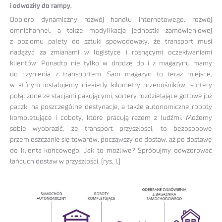
i odwoziły do rampy.
Dopiero dynamiczny rozwój handlu internetowego, rozwój
omnichannel, a także modyfikacja jednostki zamówieniowej
z poziomu palety do sztuki spowodowały, że transport musi
nadążyć za zmianami w logistyce i rosnącymi oczekiwaniami
klientów. Ponadto nie tylko w drodze do i z magazynu mamy
do czynienia z transportem. Sam magazyn to teraz miejsce,
w którym instalujemy niekiedy kilometry przenośników, sortery
połączone ze stacjami pakującymi, sortery rozdzielające gotowe już
paczki na poszczególne destynacje, a także autonomiczne roboty
kompletujące i coboty, które pracują razem z ludźmi. Możemy
sobie wyobrazić, że transport przyszłości, to bezosobowe
przemieszczanie się towarów, począwszy od dostaw, aż po dostawę
do klienta końcowego. Jak to możliwe? Spróbujmy odwzorować
łańcuch dostaw w przyszłości. (rys. 1.)