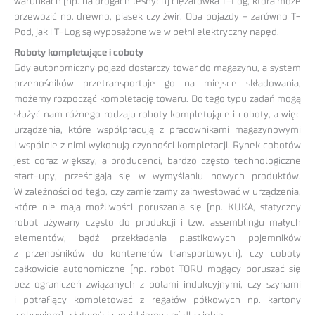
warunkach (np. na drogach leśnych) ciężarówka T-Log, która może
przewozić np. drewno, piasek czy żwir. Oba pojazdy – zarówno T-
Pod, jak i T-Log są wyposażone we w pełni elektryczny napęd.
Roboty kompletujące i coboty
Gdy autonomiczny pojazd dostarczy towar do magazynu, a system
przenośników przetransportuje go na miejsce składowania,
możemy rozpocząć kompletację towaru. Do tego typu zadań mogą
służyć nam różnego rodzaju roboty kompletujące i coboty, a więc
urządzenia, które współpracują z pracownikami magazynowymi
i wspólnie z nimi wykonują czynności kompletacji. Rynek cobotów
jest coraz większy, a producenci, bardzo często technologiczne
start-upy, prześcigają się w wymyślaniu nowych produktów.
W zależności od tego, czy zamierzamy zainwestować w urządzenia,
które nie mają możliwości poruszania się (np. KUKA, statyczny
robot używany często do produkcji i tzw. assemblingu małych
elementów, bądź przekładania plastikowych pojemników
z przenośników do kontenerów transportowych), czy coboty
całkowicie autonomiczne (np. robot TORU mogący poruszać się
bez ograniczeń związanych z polami indukcyjnymi, czy szynami
i potrafiący kompletować z regałów półkowych np. kartony